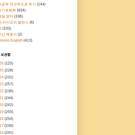
어공부 적극적으로 하기
(144)
어기초회화
(934)
메일 영어
(336)
과 라이프의 발란스
(6)
화
(103)
지산 해돋이
(2)
iness English
(413)
 보관함
26
(125)
25
(228)
24
(231)
23
(257)
22
(236)
21
(244)
20
(242)
19
(255)
18
(254)
17
(250)
16
(241)