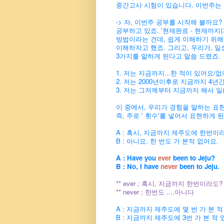
중간고사 시험이 있습니다. 이번주는 
-> 자, 이번주 공부를 시작해 볼까요
공부하고 있죠. '현재완료 - 현재까지
방법이라는
건데, 쉽게 이해하기 위해
이해하자고 했죠.
그리고, 우리가, 일상
3가지를 말하게
된다고 말씀 드렸죠.
1. 저는 지금까지...한 적이 있어요/없
2. 저는 2000년이후로 지금까지 4년간.
3. 저는 그저께부터 지금까지 해서 일
이 중에서, 우리가 경험을 말하는 표현의 
즉, 주로
' 횟수'를 넣어서 표현하게 
A : 혹시, 지금까지 제주도에 한번이라
B : 아니요. 한 번도 가 본적 없어요.
A : Have you
ever
been to Jeju?
B : No, I have
never
been to Jeju.
** ever ; 혹시, 지금까지 한번이라도?
** never ; 한번도 ....아니다
A : 지금까지 제주도에 몇 번 가 본 
B : 지금까지 제주도에 3번 가 본 적 