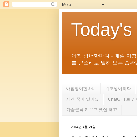
Today's
아침 영어한마디 - 매일 아
를 큰소리로 말해 보는 습관을 
아침영어한마디
기초영어회화
제겐 꿈이 있어요
ChatGPT로 
가슴근육 키우고 뱃살 빼고
2014년 4월 21일