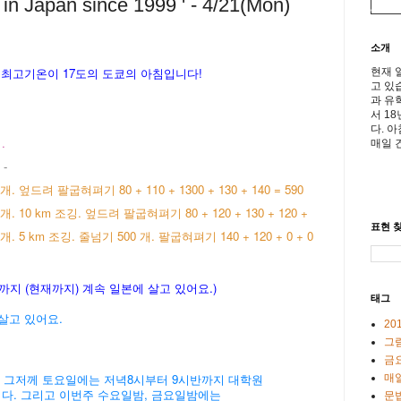
n Japan since 1999 ' - 4/21(Mon)
소개
낮 최고기온이
17도의 도쿄의 아침입니다!
현재 
고 있
과 유
서 1
다. 
.
매일 
 -
. 엎드려 팔굽혀펴기 80 + 110 + 1300 +
130 + 140 = 590
 10 km 조깅. 엎드려 팔굽혀펴기 80 + 120 + 130 + 120 +
표현 찾
 5 km 조깅. 줄넘기 500 개. 팔굽혀펴기 140 + 120 + 0 + 0
후로 지금까지 (현재까지) 계속 일본에 살고 있어요.
)
태그
살고 있어요.
20
그
금
는, 그저께 토요일에는 저녁8시부터 9시반까지 대학원
매일
습니다. 그리고 이번주 수요일밤, 금요일밤에는
문