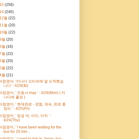
15
(258)
14
(240)
12월
(22)
11월
(20)
10월
(22)
9월
(20)
8월
(16)
7월
(22)
6월
(20)
5월
(22)
4월
(21)
아침영어, '카나다 오타와에 잘 도착했습
니다' - 4/29(화)
아침영어, ' 조동사 may ' - 4/28(Mon) ( 카
나다에 출장 )
아침영어, ' 현재완료 - 경험, 계속, 완료 총
정리 ' - 4/25(Fri)
아침영어, ' 방금 막, 이미, 아직 ' -
4/24(Thu)
아침영어, ' I have been waiting for the
bus for 20 min...
아침영어, ' I used to live in Japan, but