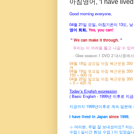
아침영어, 'I have lived i
Good morning everyone,
04월 21
일
요
일, 아침기온이 13도
, 
영어 회화,
Yes, you
can!
"
We can make it through.
"
우리는 이 어려움 뚫고 나갈 수 있어
- Glee season 1 DVD 2 대사중에서
04월 18일 금요일 아침 복근운동 350 개
개
04월 19일 토요일 아침 복근운동 350 개.
150 = 600 개
04월 20일 일요일 아침 복근운동 350 개.
+ 0 = 420 개
Today's English expression
( Basic English - 1999년 이
지금까지 1999년이후로 계속 일본에 
I have lived in Japan
since
1999.
-> 여러분, 주말 잘 보내셨어요? 저
수업 ( 실시간 화상 수업 ) 이 있었