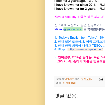
I
met
her 3 years ago.
-
과거형.
I have known her since 2011.
- 현
I have known her for 3 years.
- 현
Have a nice day! ( 좋은 하루 되세요! 
친구에게 추천하기/본인 신청하기!
ytkim5
@
yahoo.co.kr
로 '추천합니다
1. 'Today's English from Tokyo
2. 현재 일본 도쿄에서, 미국-프랑스
3. 현재 한국 외국어 대학교 TESOL
4. Blogs :
http://www.canspeak.net/
5.
영어공부, 2014년 올해는, 두번 
그래서, 꼭, 승리의 기쁨을 맛보겠습
작성자:
Johnny
시간:
오전 7:05
라벨:
문법총정리
댓글 없음: