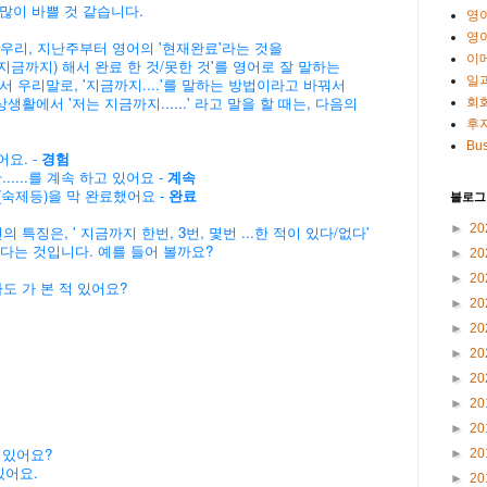
많이 바쁠 것 같습니다.
영
영
? 우리, 지난주부터 영어의 '현재완료'라는 것을
이
(지금까지) 해서 완료 한 것/못한 것'를 영어로 잘 말하는
일
서 우리말로, '지금까지....'를 말하는 방법이라고 바꿔서
생활에서 '저는 지금까지......' 라고 말을 할 때는, 다음의
회
후
Bus
어요. -
경험
.....를 계속 하고 있어요 -
계속
(숙제등)을 막 완료했어요 -
완료
블로그
►
20
특징은, ' 지금까지 한번, 3번, 몇번 ...한 적이 있다/없다'
된다는 것입니다. 예를 들어 볼까요?
►
20
►
20
도 가 본 적 있어요?
►
20
►
20
►
20
►
20
►
20
►
20
적 있어요?
►
20
있어요.
►
20