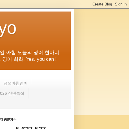
kyo
일 아침 오늘의 영어 한마디
화, Yes, you can !
금요아침영어
2026 신년특집
지 방문자수