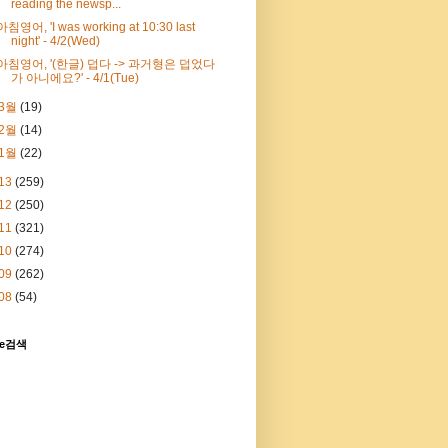
reading the newsp...
아침영어, 'I was working at 10:30 last
night' - 4/2(Wed)
아침영어, '(한글) 덥다 -> 과거형은 덥었다
가 아니에요?' - 4/1(Tue)
3월
(19)
2월
(14)
1월
(22)
13
(259)
12
(250)
11
(321)
10
(274)
09
(262)
08
(54)
le검색