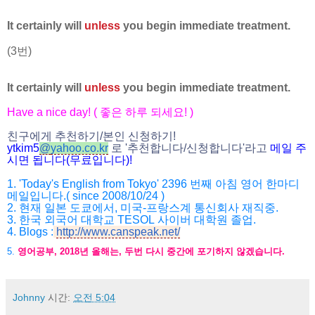
It certainly will
unless
you begin immediate treatment.
(3번)
It certainly will
unless
you begin immediate treatment.
Have a nice day! (
좋은 하루 되세요
! )
친구에게 추천하기
/
본인 신청하기
!
ytkim5
@
yahoo.co.kr
로
'
추천합니다
/
신청합니다
'
라고
메일
주
시면
됩니다
(
무료입니다
)!
1. 'Today's English from Tokyo' 2396
번째 아침 영어 한마디
메일입니다
.( since 2008/10/24 )
2.
현재 일본 도쿄에서
,
미국
-
프랑스계 통신회사 재직중
.
3.
한국 외국어 대학교
TESOL
사이버 대학원 졸업
.
4. Blogs :
http://www.canspeak.net/
5.
영어공부
, 2018
년 올해는
,
두번 다시 중간에 포기하지 않겠습니다
.
Johnny
시간:
오전 5:04