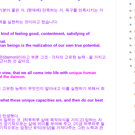
►
분이 좋은 거, (현재에) 만족하는 거, 욕구를 만족시키는 거
►
►
력을 실현하는 것이라고 썼습니다.
►
►
at kind of feeling good, contentment, satisfying of
►
hat.
►
man beings is the realization of our own true potential.
►
daimon)이라고 부른 그것 -
각자의 고유한 능력 - 을 가지고
►
근사한 것 같아요.
▼
my view, that we all come into life with
unique human
ed the daimon.
그 고유한 능력이 무엇인지 알아내고 이를 실현하기 위해서 최
ut what those unique capacities are, and then do our best
 탄생햇다.
 일하는 것, (하루하루 삶에 목적의식을 가지고) 임하는 자
 장기적으로는 삶에 의미를 부여해 주고, (지금 하루하루 들
 장기적으로는 엄청난 유익(보상)을 가져다주는 그런 노력과 관