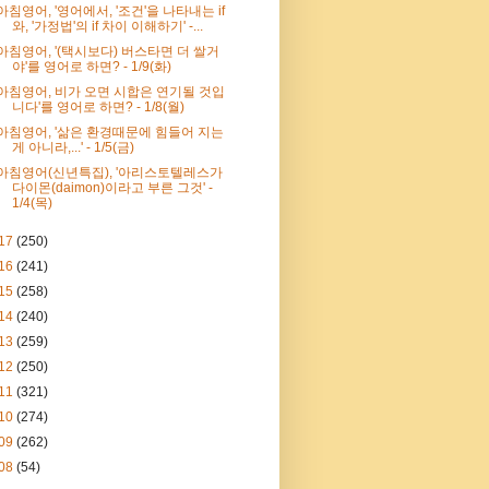
아침영어, '영어에서, '조건'을 나타내는 if
와, '가정법'의 if 차이 이해하기' -...
아침영어, '(택시보다) 버스타면 더 쌀거
야'를 영어로 하면? - 1/9(화)
아침영어, 비가 오면 시합은 연기될 것입
니다'를 영어로 하면? - 1/8(월)
아침영어, '삶은 환경때문에 힘들어 지는
게 아니라,...' - 1/5(금)
아침영어(신년특집), '아리스토텔레스가
다이몬(daimon)이라고 부른 그것' -
1/4(목)
17
(250)
16
(241)
15
(258)
14
(240)
13
(259)
12
(250)
11
(321)
10
(274)
09
(262)
08
(54)