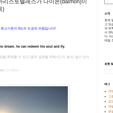
아리스토텔레스가 다이몬(daimon)이
목)
소개
현재 
고 있
낮 최고기온이
9도의 도쿄의 아침입니다!
과 유
서 1
다. 
매일 
to dream, he can redeem his soul and fly.
)을 회복할 수 있고 (꿈의 실현을 위해서) (저 높이) 날수 있어
표현 찾
ream
가사에서
--
태그
20
그
금
매일
문