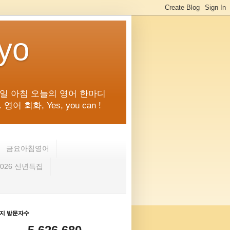
kyo
일 아침 오늘의 영어 한마디
화, Yes, you can !
금요아침영어
2026 신년특집
지 방문자수