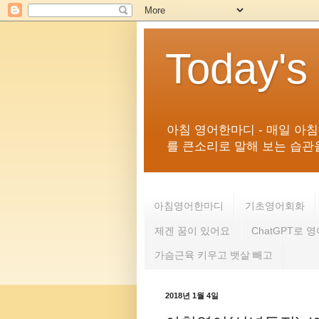
Today's
아침 영어한마디 - 매일 아
를 큰소리로 말해 보는 습관을 
아침영어한마디
기초영어회화
제겐 꿈이 있어요
ChatGPT로 
가슴근육 키우고 뱃살 빼고
2018년 1월 4일