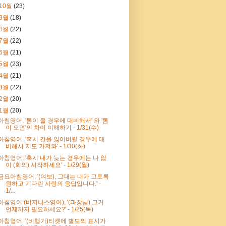
10월
(23)
9월
(18)
8월
(22)
7월
(22)
6월
(21)
5월
(23)
4월
(21)
3월
(22)
2월
(20)
1월
(20)
아침영어, '톰이 올 경우에 대비해서' 와 '톰
이 오면'의 차이 이해하기 - 1/31(수)
아침영어, '혹시 길을 잃어버릴 경우에 대
비해서 지도 가져와' - 1/30(화)
아침영어, '혹시 내가 늦는 경우에는 나 없
이 (회의) 시작하세요' - 1/29(월)
금요아침영어, '(여보), 그대는 내가 그토록
원하고 기다린 사랑의 응답입니다.' -
1/...
아침영어 (비지니스영어), '(과장님) 그거
언제까지 필요하세요?' - 1/25(목)
아침영어, '(비행기)티켓에 별도의 표시가