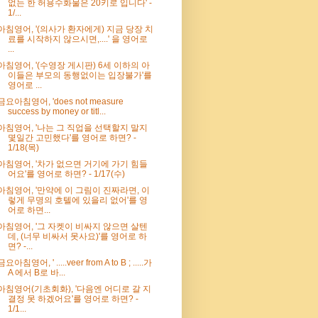
없는 한 허용수화물은 20키로 입니다' -
1/...
아침영어, '(의사가 환자에게) 지금 당장 치
료를 시작하지 않으시면,....' 을 영어로
...
아침영어, '(수영장 게시판) 6세 이하의 아
이들은 부모의 동행없이는 입장불가'를
영어로 ...
금요아침영어, 'does not measure
success by money or titl...
아침영어, '나는 그 직업을 선택할지 말지
몇일간 고민했다'를 영어로 하면? -
1/18(목)
아침영어, '차가 없으면 거기에 가기 힘들
어요'를 영어로 하면? - 1/17(수)
아침영어, '만약에 이 그림이 진짜라면, 이
렇게 무명의 호텔에 있을리 없어'를 영
어로 하면...
아침영어, '그 자켓이 비싸지 않으면 살텐
데, (너무 비싸서 못사요)'를 영어로 하
면? -...
금요아침영어, ' .....veer from A to B ; .....가
A 에서 B로 바...
아침영어(기초회화), '다음엔 어디로 갈 지
결정 못 하겠어요'를 영어로 하면? -
1/1...