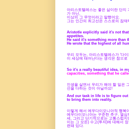
아리스토텔레스는 좋은 삶이란 단지 기
가 아닌,
이상의 그 무엇이라고 말했어요.
그는 인간의 최고선은 스스로의 잠재
Aristotle explicitly said it's not th
appetites.
He said it's something more than t
He wrote that the highest of all hu
우리 모두는, 아리스토텔레스가 '다이몬(
이 세상에 태어난다는 생각은 참으로 
So it's a really beautiful idea, in 
capacities, something that he call
인생을 살면서 우리가 해야 할 일은 
선을 다하는 것이 아닐까요!
And our task in life is to figure o
to bring them into reality.
이렇게 해서 에우다이모니아적 행복이
에우다이모니아는 꾸준한 추구, 열심히
세, 그리고 단기적으로는 고통스럽지만
이는 그 모든) 수고(투자)에 대해서
련돼 있다.