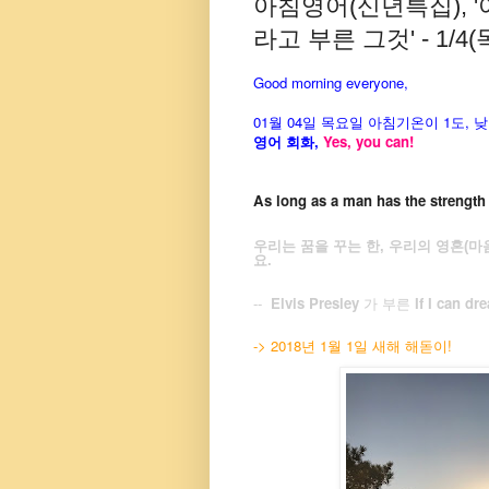
아침영어(신년특집), '
라고 부른 그것' - 1/4(
Good morning everyone,
01월 04일
목요
일 아침기온이 1도, 
영어 회화,
Yes, you
can!
As long as a man has the strength 
우리는 꿈을 꾸는 한, 우리의 영혼(마음
요.
--
Elvis Presley
가 부른
If I can d
-> 2018년 1월 1일 새해 해돋이!