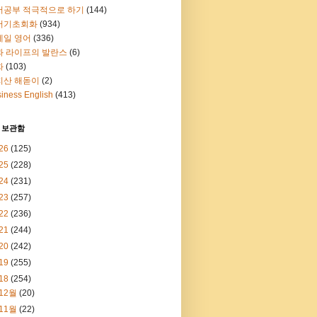
어공부 적극적으로 하기
(144)
어기초회화
(934)
메일 영어
(336)
과 라이프의 발란스
(6)
화
(103)
지산 해돋이
(2)
iness English
(413)
 보관함
26
(125)
25
(228)
24
(231)
23
(257)
22
(236)
21
(244)
20
(242)
19
(255)
18
(254)
12월
(20)
11월
(22)