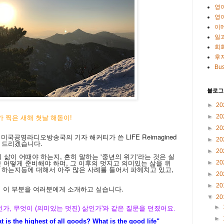
영
영
이
일
회
후
Bus
블로그
►
20
가 찍은 새해 첫날 해돋이!
►
20
►
20
으로 미국공영라디오방송국의 기자 해커티가 쓴
LIFE Reimagined
►
20
 드리겠습니다.
►
20
살대)의 삶이 어때야 하는지, 흔히 말하는 '중년의 위기'라는 것은 실
은 어떻게 준비해야 하며, 그 이후의 멋지고 의미있는 삶을 위
►
20
 하는지등에 대해서 아주 많은 사례를 들어서 파헤치고 있고,
►
20
►
20
책의 이 부분을 여러분에게 소개하고 싶습니다.
▼
20
►
가, 무엇이 (의미있는 멋진) 삶인가'와 같은 질문을 던졌어요.
►
t is the highest of all goods? What is the good life"