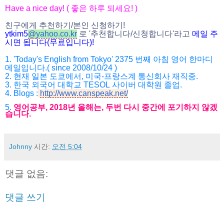
Have a nice day! (
좋은 하루 되세요
! )
친구에게 추천하기
/
본인 신청하기
!
ytkim5
@
yahoo.co.kr
로
'
추천합니다
/
신청합니다
'
라고
메일
주
시면
됩니다
(
무료입니다
)!
1. 'Today's English from Tokyo' 2375
번째 아침 영어 한마디
메일입니다
.( since 2008/10/24 )
2.
현재 일본 도쿄에서
,
미국
-
프랑스계 통신회사 재직중
.
3.
한국 외국어 대학교
TESOL
사이버 대학원 졸업
.
4.
Blogs :
http://www.canspeak.net/
5.
영어공부
, 2018
년 올해는
,
두번 다시 중간에 포기하지 않겠
습니다
.
Johnny
시간:
오전 5:04
댓글 없음:
댓글 쓰기