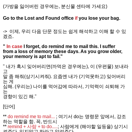
(가방을 잃어버린 경우에는, 분신물 센타에 가세요)
Go to the Lost and Found office
if
you lose your bag.
-> 이제, 우리
다음 단문 정도는 쉽게 해석하고 이해 할 수 있
겠죠.
"
In case
I forget, do remind me to mail this. I suffer
from a loss of memory these days. As you grow older,
your memory is apt to fail."
" 내가 혹시 잊어버리면(까먹은 경우에는), 이 (우편물) 보내라
고
말 좀 해줘(상기시켜줘). 요즘엔 내가 (기억못하고) 잊어버리
는 게
심해. (우리는) 나이를 먹어감에 따라서, 기억력이 쇠퇴해 가
는
경향이 있긴 해."
[단어]
**
do remind me to mail...
; 여기서 do는 명령문 앞에서, 강조
하는 역할을 함. 꼭, 반드시
**
remind + 사람 + to do.....
; 사람에게 (해야할 일등을) 상기시
켜주다. 잊지말고 하라고 알려주다.