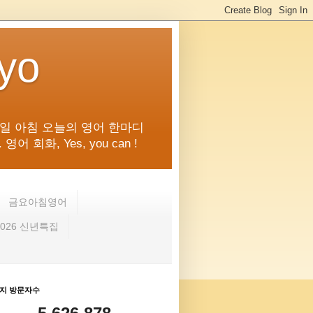
kyo
일 아침 오늘의 영어 한마디
화, Yes, you can !
금요아침영어
2026 신년특집
지 방문자수