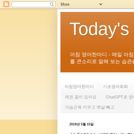
Today's
아침 영어한마디 - 매일 아
를 큰소리로 말해 보는 습관을 
아침영어한마디
기초영어회화
제겐 꿈이 있어요
ChatGPT로 
가슴근육 키우고 뱃살 빼고
2018년 5월 15일