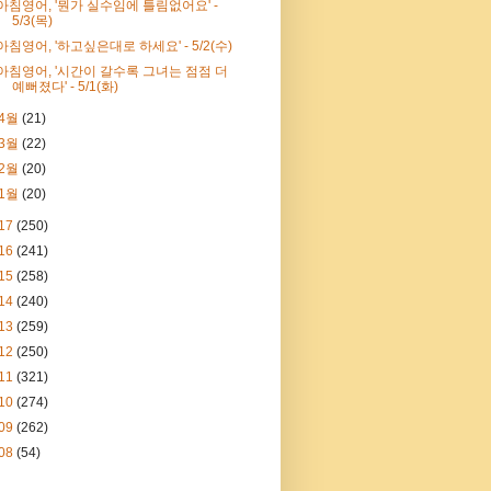
아침영어, '뭔가 실수임에 틀림없어요' -
5/3(목)
아침영어, '하고싶은대로 하세요' - 5/2(수)
아침영어, '시간이 갈수록 그녀는 점점 더
예뻐졌다' - 5/1(화)
4월
(21)
3월
(22)
2월
(20)
1월
(20)
17
(250)
16
(241)
15
(258)
14
(240)
13
(259)
12
(250)
11
(321)
10
(274)
09
(262)
08
(54)