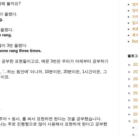
이해해 볼까요?
영
영
이 울렸다.
이
g.
일
회
 울렸다.
ne rang.
후
Bus
벨이 3번 울렸다.
hone rang three times.
블로그
까지 공부한 표현들이고요, 예문 3번은 우리가 어제부터 공부하기
►
20
은, '...하는 동안에' 이니까, 10분이든, 20분이든, 1시간이든, 그
►
20
이죠.
►
20
►
20
►
20
►
20
►
20
.
►
20
 + 주어 + 동사, 를 써서 표현하면 된다는 것을 공부했습니다.
▼
20
에서 동사는 주로 진행형으로 많이 사용해서 표현하게 된다고 공부했
►
►