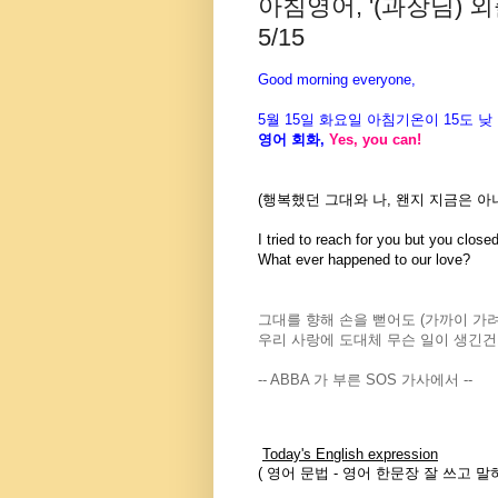
아침영어, '(과장님) 
5/15
Good morning everyone,
5월
15
일
화
요일 아침기온이
15도
낮
영어 회화
,
Yes, you can!
(행복했던 그대와 나, 왠지 지금은 아
I tried to reach for you but you close
What ever happened to our love?
그대를 향해 손을 뻗어도 (가까이 가려
우리 사랑에 도대체 무슨 일이 생긴건
-- ABBA 가 부른 SOS 가사에서 --
Today's English expression
(
영어 문법
-
영어 한문장 잘 쓰고
말