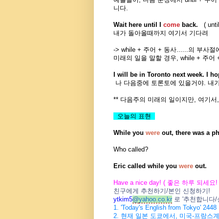
니다.
Wait here until I
come
back.
( un
내가 돌아올때까지 여기서 기다려
-> while + 주어 + 동사......의
미래의 일을 말할 경우, while + 주
I will be in Toronto next week. I ho
나 다음중에 토론토에 있을거야. 내가
** 다음주의 미래의 일이지만, 여기서, whil
오늘의 표현
While
you
were
out, there was a ph
Who called?
Eric called
while
you
were
out.
Have a nice day! (
좋은 하루 되세요
!
친구에게 추천하기
/
본인 신청하기
!
ytkim5
@
yahoo.co.kr
로
'
추천합니다
/
1. 'Today's English from Tokyo' 2448
2.
현재 일본 도쿄에서
,
미국
-
프랑스계