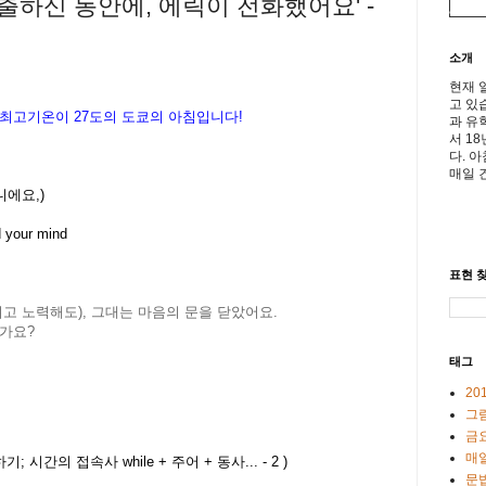
외출하신 동안에, 에릭이 전화했어요' -
소개
현재 
고 있
 최고기온이
27
도의 도쿄의 아침입니다
!
과 유
서 1
다. 
매일 
니에요,)
d your mind
표현 찾
고 노력해도), 그대는 마음의 문을 닫았어요.
가요?
태그
20
그
금
매일
하기
;
시간의 접속사 while + 주어 + 동사... - 2
)
문