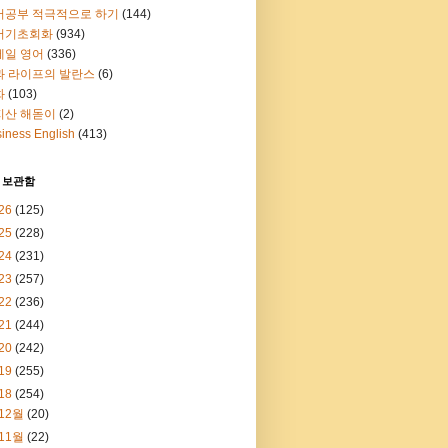
어공부 적극적으로 하기
(144)
어기초회화
(934)
메일 영어
(336)
과 라이프의 발란스
(6)
화
(103)
지산 해돋이
(2)
iness English
(413)
 보관함
26
(125)
25
(228)
24
(231)
23
(257)
22
(236)
21
(244)
20
(242)
19
(255)
18
(254)
12월
(20)
11월
(22)