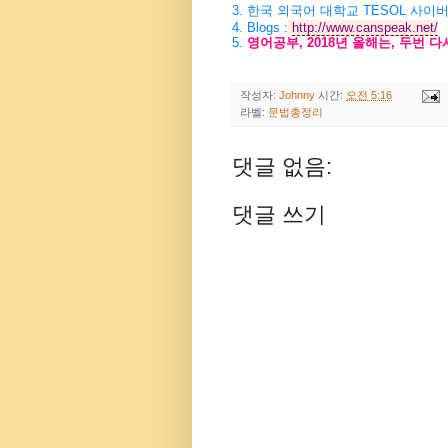
3.
한국 외국어 대학교
TESOL
사이버
4.
Blogs :
http://www.canspeak.net/
5.
영어공부
, 2018
년 올해는
,
두번 다
작성자:
Johnny
시간:
오전 5:16
라벨:
문법총정리
댓글 없음:
댓글 쓰기