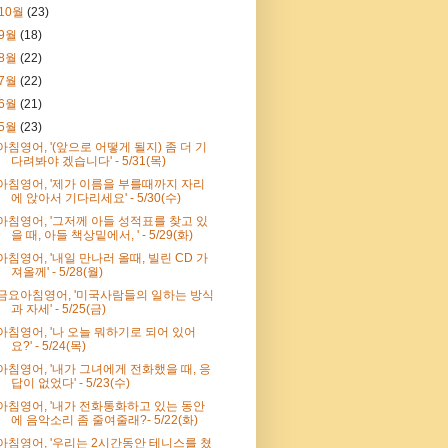
10월
(23)
9월
(18)
8월
(22)
7월
(22)
6월
(21)
5월
(23)
아침영어, '(앞으로 어떻게 될지) 좀 더 기
다려봐야 겠습니다' - 5/31(목)
아침영어, '제가 이름을 부를때까지 자리
에 앉아서 기다리세요' - 5/30(수)
아침영어, '그저께 아들 성적표를 찾고 있
을 때, 아들 책상밑에서, ' - 5/29(화)
아침영어, '내일 만나러 올때, 빌린 CD 가
져올께' - 5/28(월)
금요아침영어, '미국사람들의 일하는 방식
과 자세' - 5/25(금)
아침영어, '나 오늘 뭐하기로 되어 있어
요?' - 5/24(목)
아침영어, '내가 그녀에게 전화했을 때, 응
답이 없었다' - 5/23(수)
아침영어, '내가 전화통화하고 있는 동안
에 음악소리 좀 줄여줄래?- 5/22(화)
아침영어, '우리는 2시간동안 테니스를 쳤