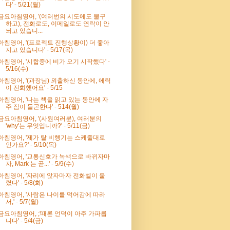
다' - 5/21(월)
금요아침영어, '(여러번의 시도에도 불구
하고), 전화로도, 이메일로도 연락이 안
되고 있습니...
아침영어, '(프로젝트 진행상황이) 더 좋아
지고 있습니다' - 5/17(목)
아침영어, '시합중에 비가 오기 시작했다' -
5/16(수)
아침영어, '(과장님) 외출하신 동안에, 에릭
이 전화했어요' - 5/15
아침영어, '나는 책을 읽고 있는 동안에 자
주 잠이 들곤한다' - 514(월)
금요아침영어, '(사원여러분), 여러분의
'why'는 무엇입니까?' - 5/11(금)
아침영어, '제가 탈 비행기는 스케줄대로
인가요?' - 5/10(목)
아침영어, '교통신호가 녹색으로 바뀌자마
자, Mark 는 곧...' - 5/9(수)
아침영어, '자리에 앉자마자 전화벨이 울
렸다' - 5/8(화)
아침영어, '사람은 나이를 먹어감에 따라
서,' - 5/7(월)
금요아침영어, ;'때론 언덕이 아주 가파릅
니다' - 5/4(금)