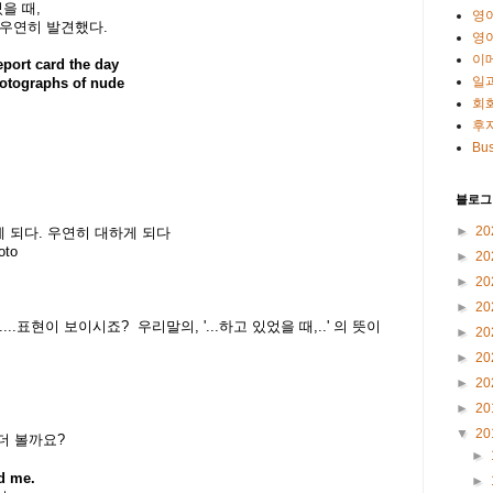
을 때,
영
우연히 발견했다.
영
이
eport card the day
일
hotographs of nude
회
후
Bus
블로그
►
20
게 되다. 우연히 대하게 되다
oto
►
20
►
20
►
20
,.....표현이 보이시죠?
우리말의, '...하고 있었을 때,..' 의 뜻이
►
20
►
20
►
20
►
20
▼
20
 더 볼까요?
►
d me.
►