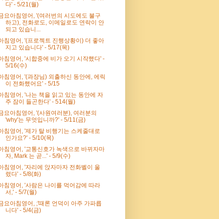
다' - 5/21(월)
금요아침영어, '(여러번의 시도에도 불구
하고), 전화로도, 이메일로도 연락이 안
되고 있습니...
아침영어, '(프로젝트 진행상황이) 더 좋아
지고 있습니다' - 5/17(목)
아침영어, '시합중에 비가 오기 시작했다' -
5/16(수)
아침영어, '(과장님) 외출하신 동안에, 에릭
이 전화했어요' - 5/15
아침영어, '나는 책을 읽고 있는 동안에 자
주 잠이 들곤한다' - 514(월)
금요아침영어, '(사원여러분), 여러분의
'why'는 무엇입니까?' - 5/11(금)
아침영어, '제가 탈 비행기는 스케줄대로
인가요?' - 5/10(목)
아침영어, '교통신호가 녹색으로 바뀌자마
자, Mark 는 곧...' - 5/9(수)
아침영어, '자리에 앉자마자 전화벨이 울
렸다' - 5/8(화)
아침영어, '사람은 나이를 먹어감에 따라
서,' - 5/7(월)
금요아침영어, ;'때론 언덕이 아주 가파릅
니다' - 5/4(금)