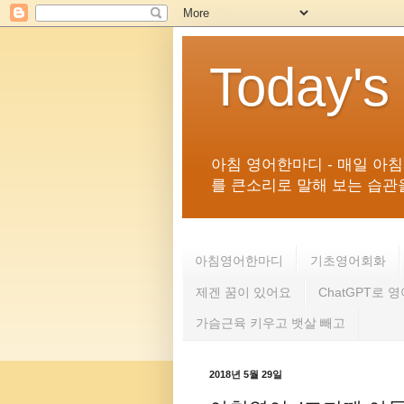
Today's
아침 영어한마디 - 매일 아
를 큰소리로 말해 보는 습관을 
아침영어한마디
기초영어회화
제겐 꿈이 있어요
ChatGPT로 
가슴근육 키우고 뱃살 빼고
2018년 5월 29일