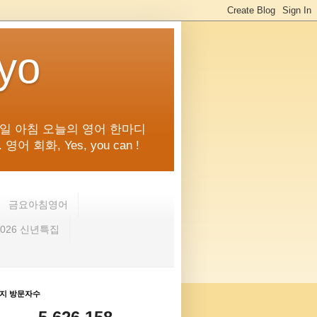
kyo
일 아침 오늘의 영어 한마디
화, Yes, you can !
금요아침영어
2026 신년특집
지 방문자수