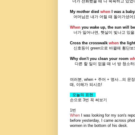
너가 전화했을 때 나 목욕하고 있었
My mother died
when
I was a baby
어머님은 내가 어릴 때 돌아가셨어요
When
you wake up, the sun will be
너가 일어나면, 햇살이 빛나고 있을
Cross the crosswalk
when
the ligh
신호등이 green으로 바뀔때 횡단보
Why don't you clean your room
wh
다른 할 일이 없을 때 너 방 청소하
여러분,
when + 주어 + 명사...의 문
때,
이해가 되시죠!
오늘의 표현
손으로 3번 꼭 써보기
1번
When
I was looking for my son's repo
before yesterday, I came across pho
women in the bottom of his desk.