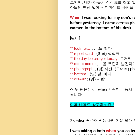
그저께, 내가 아들의 성적표를 찾고 있
아들의 책상 밑에서 여자누드 사진
을
When
I was looking for my son's r
before yesterday, I came across p
women in the bottom of his desk.
[단어]
** look for....
; ....을 찾다
** report card
; (미국) 성적표.
** the day before
yesterday
;
그저께
** come
across
;
...을 우연히 발견하
** photograph
; (명) 사진, (구어적) ph
** bottom
; (명) 밑, 바닥
** drawer
; (명) 서랍
-> 위 단문에서, when + 주어 + 동사
됩니다.
다음 내용도 참고하세요
!!
자, when + 주어 + 동사의 예문 몇개
I was taking a bath
when
you calle