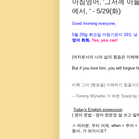
아침영어, '그저께 아
에서, ' - 5/29(화)
Good morning everyone,
5월 29일
화
요일 아침기온이
19도
낮
영어 회화
,
Yes, you can!
(여자로서의 나의 삶의 힘듬은 이해해
But if you love him, you will forgive
비록 그의 (행동을) 이해하기 힘들지만
-- Tommy Wynette 가 부른 Stand by
Today's English expression
(
영어 문법
-
영어 한문장 잘 쓰고
말
-> 여러분, 우리 어제, when + 주어 
동사, 가 보이시죠?