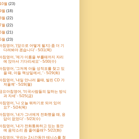
10월
(23)
9월
(18)
8월
(22)
7월
(22)
6월
(21)
5월
(23)
아침영어, '(앞으로 어떻게 될지) 좀 더 기
다려봐야 겠습니다' - 5/31(목)
아침영어, '제가 이름을 부를때까지 자리
에 앉아서 기다리세요' - 5/30(수)
아침영어, '그저께 아들 성적표를 찾고 있
을 때, 아들 책상밑에서, ' - 5/29(화)
아침영어, '내일 만나러 올때, 빌린 CD 가
져올께' - 5/28(월)
금요아침영어, '미국사람들의 일하는 방식
과 자세' - 5/25(금)
아침영어, '나 오늘 뭐하기로 되어 있어
요?' - 5/24(목)
아침영어, '내가 그녀에게 전화했을 때, 응
답이 없었다' - 5/23(수)
아침영어, '내가 전화통화하고 있는 동안
에 음악소리 좀 줄여줄래?- 5/22(화)
아침영어, '우리는 2시간동안 테니스를 쳤