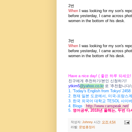
2번
When
I was looking for my son's repo
before yesterday, I came across pho
women in the bottom of his desk.
3번
When
I was looking for my son's repo
before yesterday, I came across pho
women in the bottom of his desk.
Have a nice day! (
좋은 하루 되세요
!
친구에게 추천하기
/
본인 신청하기
!
ytkim5
@
yahoo.co.kr
로
'
추천합니다
/
1. 'Today's English from Tokyo' 2458
2.
현재 일본 도쿄에서
,
미국
-
프랑스계
3.
한국 외국어 대학교
TESOL
사이버
4.
Blogs :
http://www.canspeak.net/
5.
영어공부
, 2018
년 올해는
,
두번 다
작성자:
Johnny
시간:
오전 4:54
라벨:
문법총정리