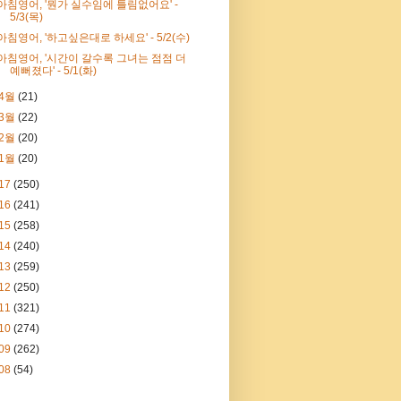
아침영어, '뭔가 실수임에 틀림없어요' -
5/3(목)
아침영어, '하고싶은대로 하세요' - 5/2(수)
아침영어, '시간이 갈수록 그녀는 점점 더
예뻐졌다' - 5/1(화)
4월
(21)
3월
(22)
2월
(20)
1월
(20)
17
(250)
16
(241)
15
(258)
14
(240)
13
(259)
12
(250)
11
(321)
10
(274)
09
(262)
08
(54)