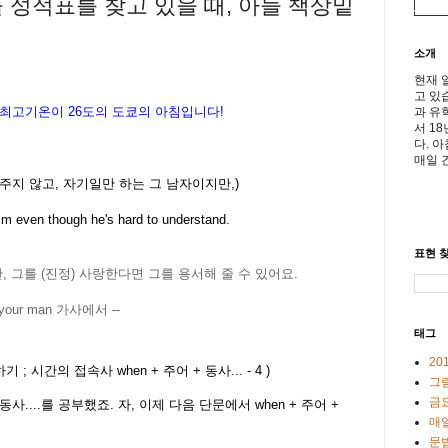
들 성적표를 찾고 있을 때, 아들 책상밑
소개
현재 
고 있
 최고기온이
26
도의 도쿄의 아침입니다
!
과 유
서 1
다. 
매일 
주지 않고, 자기일만 하는 그 남자이지만,)
 him even though he's hard to understand.
표현 찾
, 그를 (진정) 사랑한다면 그를 용서해 줄 수 있어요.
 your man 가사에서 --
태그
20
하기
;
시간의 접속사 when + 주어 + 동사... - 4
)
그
금
+ 동사....를 공부했죠. 자, 이제 다음 단문에서 when + 주어 +
매일
문