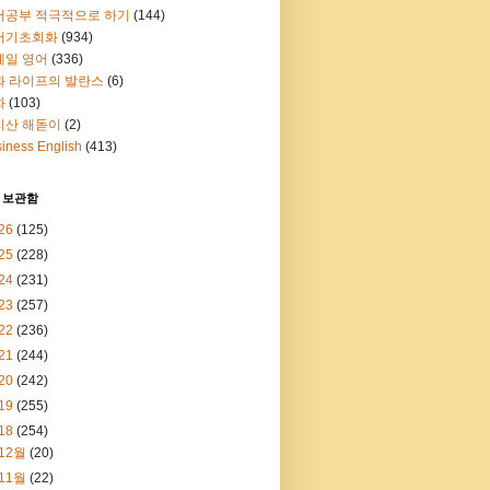
어공부 적극적으로 하기
(144)
어기초회화
(934)
메일 영어
(336)
과 라이프의 발란스
(6)
화
(103)
지산 해돋이
(2)
iness English
(413)
 보관함
26
(125)
25
(228)
24
(231)
23
(257)
22
(236)
21
(244)
20
(242)
19
(255)
18
(254)
12월
(20)
11월
(22)