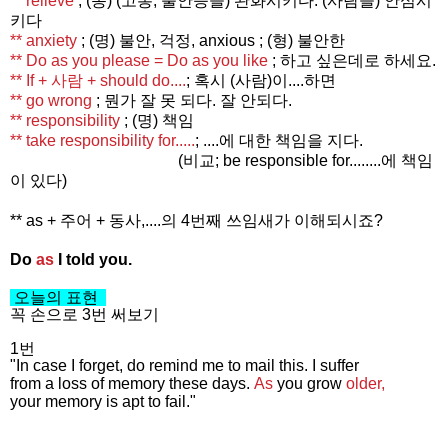
** relieve
; (동) (고통, 불안등을) 완화시키다. (사람을) 안심시
키다
** anxiety
; (명) 불안, 걱정, anxious ; (형) 불안한
** Do as you please = Do as you
like
;
하고 싶은데로 하세요.
** If + 사람 + should do....
; 혹시 (사람)이....하면
** go
wrong
;
뭔가 잘 못 되다. 잘 안되다.
** responsibility
; (명) 책임
** take responsibility for.....
; ....에 대한 책임을 지다.
(비교; be responsible for........에 책임
이 있다)
** as + 주어 + 동사,....의 4번째 쓰임새가 이해되시죠?
Do
as
I told you.
오늘의 표현
꼭 손으로 3번 써보기
1번
"In case I forget, do remind me to mail this. I suffer
from a loss of memory these days.
As
you grow
older,
your memory is apt to fail."