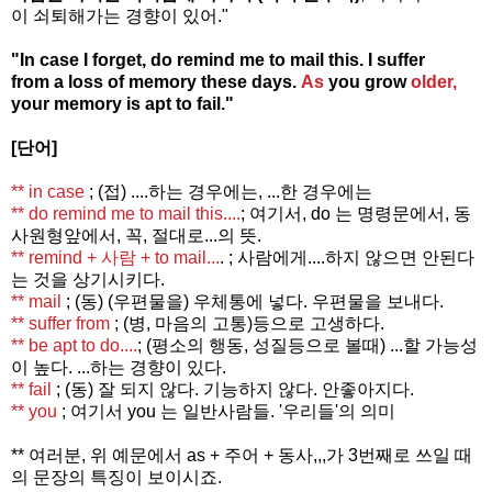
이 쇠퇴해가는 경향이 있어."
"In case I forget, do remind me to mail this. I suffer
from a loss of memory these days.
As
you grow
older,
your memory is apt to fail."
[단어]
** in
case
; (접) ....하는 경우에는, ...한 경우에는
** do remind me to mail this....
; 여기서, do 는 명령문에서, 동
사원형앞에서, 꼭, 절대로...의 뜻.
** remind + 사람 + to mail
...
. ;
사람에게....하지 않으면 안된다
는 것을 상기시키다.
** mail
; (동) (우편물을) 우체통에 넣다. 우편물을 보내다.
** suffer from
; (병, 마음의 고통)등으로 고생하다.
** be apt to do....
; (평소의 행동, 성질등으로 볼때) ...할 가능성
이 높다. ...하는 경향이 있다.
** fail
; (동) 잘 되지 않다. 기능하지 않다. 안좋아지다.
**
you
;
여기서 you 는 일반사람들. '우리들'의 의미
** 여러분, 위 예문에서 as + 주어 + 동사,,,가 3번째로 쓰일 때
의 문장의 특징이 보이시죠.