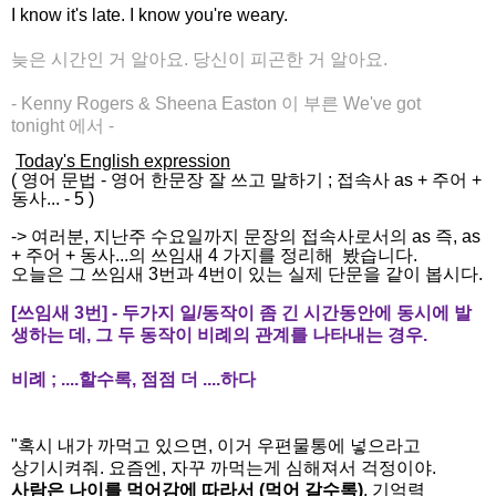
I know it's late. I know you're weary.
늦은 시간인 거 알아요. 당신이 피곤한 거 알아요.
- Kenny Rogers & Sheena Easton 이 부른 We've got
tonight
에서
-
Today's English expression
(
영어 문법
-
영어 한문장 잘 쓰고
말하기
;
접속사 as + 주어 +
동사... - 5
)
-> 여러분, 지난주 수요일까지 문장의 접속사로서의 as 즉, as
+ 주어 + 동사...의 쓰임새 4 가지를 정리해 봤습니다.
오늘은 그 쓰임새 3번과 4번이 있는 실제 단문을 같이 봅시다.
[쓰임새 3번] - 두가지 일/동작이 좀 긴 시간동안에 동시에 발
생하는 데, 그 두 동작이 비례의 관계를 나타내는 경우.
비례 ; ....할수록, 점점 더 ....하다
"혹시 내가 까먹고 있으면, 이거 우편물통에 넣으라고
상기시켜줘. 요즘엔, 자꾸 까먹는게 심해져서 걱정이야.
사람은 나이를 먹어감에 따라서 (먹어 갈수록)
, 기억력