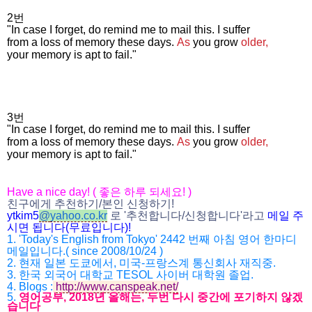
2번
"In case I forget, do remind me to mail this. I suffer
from a loss of memory these days.
As
you grow
older,
your memory is apt to fail."
3번
"In case I forget, do remind me to mail this. I suffer
from a loss of memory these days.
As
you grow
older,
your memory is apt to fail."
Have a nice day! (
좋은 하루 되세요
! )
친구에게 추천하기
/
본인 신청하기
!
ytkim5
@
yahoo.co.kr
로
'
추천합니다
/
신청합니다
'
라고
메일
주
시면
됩니다
(
무료입니다
)!
1. 'Today's English from Tokyo' 2442
번째 아침 영어 한마디
메일입니다
.( since 2008/10/24 )
2.
현재 일본 도쿄에서
,
미국
-
프랑스계 통신회사 재직중
.
3.
한국 외국어 대학교
TESOL
사이버 대학원 졸업
.
4.
Blogs :
http://www.canspeak.net/
5.
영어공부
, 2018
년 올해는
,
두번 다시 중간에 포기하지 않겠
습니다