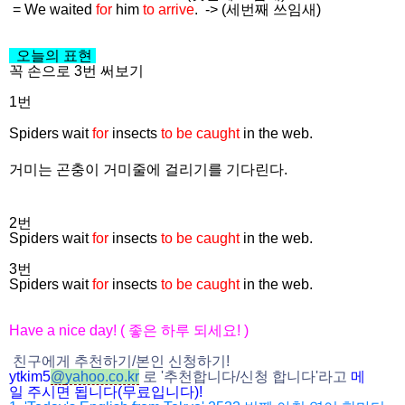
= We waited
for
him
to arrive
. -> (세번째 쓰임새)
오늘의 표현
꼭 손으로 3번 써보기
1번
Spiders wait
for
insects
to be caught
in the web.
거미는 곤충이 거미줄에 걸리기를 기다린다.
2번
Spiders wait
for
insects
to be caught
in the web.
3번
Spiders wait
for
insects
to be caught
in the web.
Have a nice day! (
좋은 하루 되세요
! )
친구에게 추천하기
/
본인 신청하기
!
ytkim5
@
yahoo.co.kr
로
'
추천합니다
/
신청 합니다
'
라고
메
일
주시면
됩니다
(
무료입니다
)!