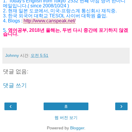
1. 'Today's English from Tokyo' 2532
번째 아침 영어 한마디
메일입니다
.( since 2008/10/24 )
2.
현재 일본 도쿄에서
,
미국
-
프랑스계 통신회사 재직중
.
3.
한국 외국어 대학교
TESOL
사이버 대학원 졸업
.
4.
Blogs :
http://www.canspeak.net/
5.
영어공부
, 2018
년 올해는
,
두번 다시 중간에 포기하지 않겠
습니다
.
Johnny
시간:
오전 5:51
댓글 없음:
댓글 쓰기
‹
›
홈
웹 버전 보기
Powered by
Blogger
.