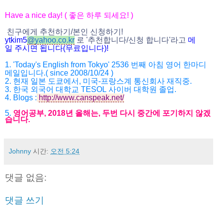
Have a nice day! (
좋은 하루 되세요
! )
친구에게 추천하기
/
본인 신청하기
!
ytkim5
@
yahoo.co.kr
로
'
추천합니다
/
신청 합니다
'
라고
메
일
주시면
됩니다
(
무료입니다
)!
1. 'Today's English from Tokyo' 2536
번째 아침 영어 한마디
메일입니다
.( since 2008/10/24 )
2.
현재 일본 도쿄에서
,
미국
-
프랑스계 통신회사 재직중
.
3.
한국 외국어 대학교
TESOL
사이버 대학원 졸업
.
4.
Blogs :
http://www.canspeak.net/
5.
영어공부
, 2018
년 올해는
,
두번 다시 중간에 포기하지 않겠
습니다
.
Johnny
시간:
오전 5:24
댓글 없음:
댓글 쓰기