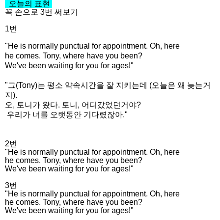
오늘의 표현
꼭 손으로 3번 써보기
1번
"He is normally punctual for appointment. Oh, here
he comes. Tony, where have you been?
We've been waiting for you for ages!"
"그(Tony)는 평소 약속시간을 잘 지키는데 (오늘은 왜 늦는거
지).
오, 토니가 왔다. 토니, 어디갔었던거야?
우리가 너를 오랫동안 기다렸잖아."
2번
"He is normally punctual for appointment. Oh, here
he comes. Tony, where have you been?
We've been waiting for you for ages!"
3번
"He is normally punctual for appointment. Oh, here
he comes. Tony, where have you been?
We've been waiting for you for ages!"