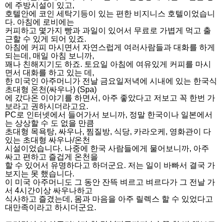
에 주방시설이 있고,
호텔안에 코인 세탁기등이 있는 편한 비지니스 호텔이었습니
다. 아침에 로비에는
커피하고 몇가지 빵과 과일이 있어서 무료로 가볍게 먹고 출
근할 수 있게 되어 있죠.
아침에 커피 마시면서 자연스럽게 여러사람들과 대화를 하게
되는데, 매일 아침 보니까,
꽤나 친해지기도 하죠. 토요일 아침에 여유있게 커피를 마시
면서 대화를 하고 있는 데,
한 미국인 아주머니가 전날 금요일저녁에 시내에 있는 한국식
초대형 온천(싸우나) (Spa)
에 갔다온 이야기를 하면서, 아주 좋았다고 저보고 꼭 한번 가
보라고 권하시더라고요.
PC로 인터넷에서 들어가서 보니까, 정말 한국이나 일본에서
는 상상할 수 도 없을 만큼
초대형 목욕탕, 싸우나, 찜질방, 식당, 카라오케, 영화관이 다
있는 초대형 싸우나/온천
시설이었습니다. 나중에 한국 사람들에게 물어보니까, 아주
싸고 편하고 즐겁게 온천을
할 수 있어서 유명하다고 하더군요. 저는 일이 바빠서 결국 가
보지는 못 했습니다.
이 미국 아주머니도 그 동안 잔뜩 벼르고 벼르다가 그 전날 가
서 4시간이상 싸우나하고
식사하고 즐겼는데, 몸과 마음을 아주 릴렉스 할 수 있었다고
대만족이라고 하시더군요.