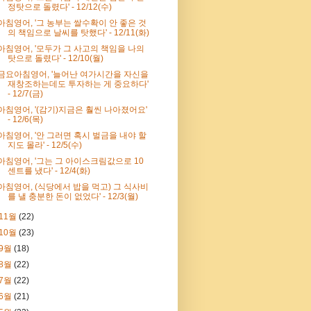
정탓으로 돌렸다' - 12/12(수)
아침영어, '그 농부는 쌀수확이 안 좋은 것
의 책임으로 날씨를 탓했다' - 12/11(화)
아침영어, '모두가 그 사고의 책임을 나의
탓으로 돌렸다' - 12/10(월)
금요아침영어, '늘어난 여가시간을 자신을
재창조하는데도 투자하는 게 중요하다'
- 12/7(금)
아침영어, '(감기)지금은 훨씬 나아졌어요'
- 12/6(목)
아침영어, '안 그러면 혹시 벌금을 내야 할
지도 몰라' - 12/5(수)
아침영어, '그는 그 아이스크림값으로 10
센트를 냈다' - 12/4(화)
아침영어, (식당에서 밥을 먹고) 그 식사비
를 낼 충분한 돈이 없었다' - 12/3(월)
11월
(22)
10월
(23)
9월
(18)
8월
(22)
7월
(22)
6월
(21)