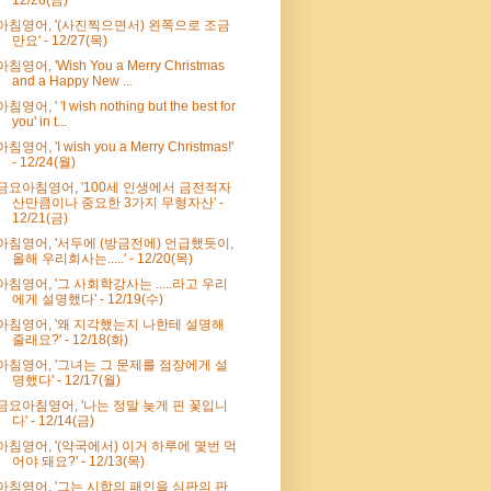
아침영어, '(사진찍으면서) 왼쪽으로 조금
만요' - 12/27(목)
아침영어, 'Wish You a Merry Christmas
and a Happy New ...
아침영어, ' 'I wish nothing but the best for
you' in t...
아침영어, 'I wish you a Merry Christmas!'
- 12/24(월)
금요아침영어, '100세 인생에서 금전적자
산만큼이나 중요한 3가지 무형자산' -
12/21(금)
아침영어, '서두에 (방금전에) 언급했듯이,
올해 우리회사는.....' - 12/20(목)
아침영어, '그 사회학강사는 .....라고 우리
에게 설명했다' - 12/19(수)
아침영어, '왜 지각했는지 나한테 설명해
줄래요?' - 12/18(화)
아침영어, '그녀는 그 문제를 점장에게 설
명했다' - 12/17(월)
금요아침영어, '나는 정말 늦게 핀 꽃입니
다' - 12/14(금)
아침영어, '(약국에서) 이거 하루에 몇번 먹
어야 돼요?' - 12/13(목)
아침영어, '그는 시합의 패인을 심판의 판