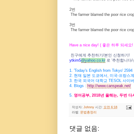
2번
The farmer blamed the poor rice cro
3번
The farmer blamed the poor rice cro
Have a nice day! (
좋은 하루 되세요
!
친구에게 추천하기
/
본인 신청하기
!
ytkim5
@
yahoo.co.kr
로
'
추천합니다
/
1. 'Today's English from Tokyo' 2594
2.
현재 일본 도쿄에서
,
미국
-
프랑스계
3.
한국 외국어 대학교
TESOL
사이버
4.
Blogs :
http://www.canspeak.net/
5.
영어공부
, 2018
년 올해는
,
두번 다
작성자:
Johnny
시간:
오전 6:18
라벨:
문법총정리
댓글 없음: