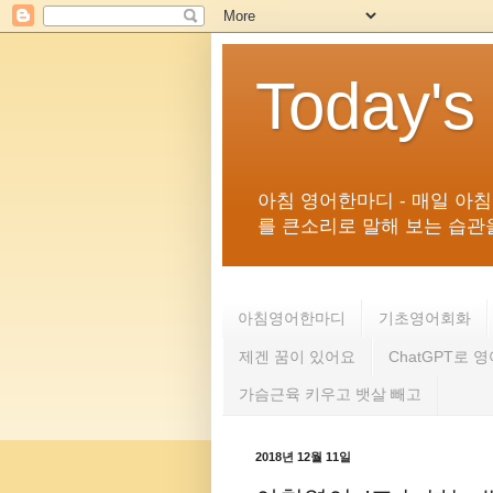
Today's
아침 영어한마디 - 매일 아
를 큰소리로 말해 보는 습관을 
아침영어한마디
기초영어회화
제겐 꿈이 있어요
ChatGPT로 
가슴근육 키우고 뱃살 빼고
2018년 12월 11일