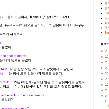
영
영
이
하기
;
동사 + 전치사, blame + (사람) +for .... (2)
)
일
회
임을...(누구누구)의 탓으로 돌리다, ...의 잘못에 대해서 (누구누
후
Bus
서 공부하기 시작했죠.
ent.
블로그
 돌렸다.
►
20
g the soccer match.
►
20
을 나의 탓으로 돌렸다.
►
20
►
20
fault.
너는 항상 모든 것이 나의 잘못이라고 말한다.
ng.
너는 항상 모든 것을 나의 탓으로 돌린다.
►
20
►
20
s fault.
리즈는 (이번에) 일어난 일은 조의 잘못이라고 말했다.
►
20
d.
리즈는 (이번에) 일어난 일의 책임을 조의 탓으로 돌렸다.
►
20
 is the fault of the government?
▼
20
 생각해?
▼
the economic crisis?