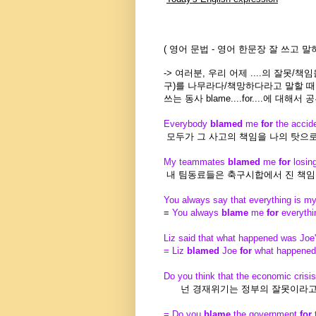
(
영어 문법
-
영어 한문장 잘 쓰고
말
-> 여러분, 우리 어제 ....의 잘못/책
구)를 나무라다/책망하다라고 말할 때
쓰는 동사 blame....for....에 대해
Everybody
blamed
me
for
the accid
모두가 그 사고의 책임을 나의 탓으로
My teammates
blamed
me
for
losin
내 팀동료들은 축구시합에서 진 책임
You always say that everything is my 
=
You always
blame
me
for
everythi
Liz said that what happened was Joe'
= Liz
blamed
Joe
for
what happene
Do you think that the economic crisis
넌 경재위기는 정부의 잘못이라고
= Do you
blame
the government
for