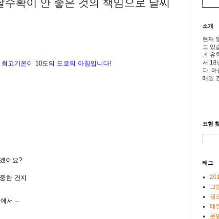
 쌀수확이 안 좋은 것의 책임으로 날씨
소개
현재 
고 있
과 유
서 1
 최고기온이
10
도의 도쿄의 아침입니다
!
다. 
매일 
표현 찾
르겠어요?
태그
20
소중한 건지
그
금
가사에서
--
매일
문