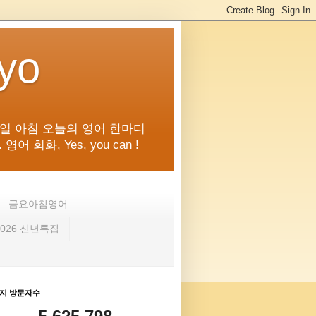
kyo
일 아침 오늘의 영어 한마디
화, Yes, you can !
금요아침영어
2026 신년특집
지 방문자수