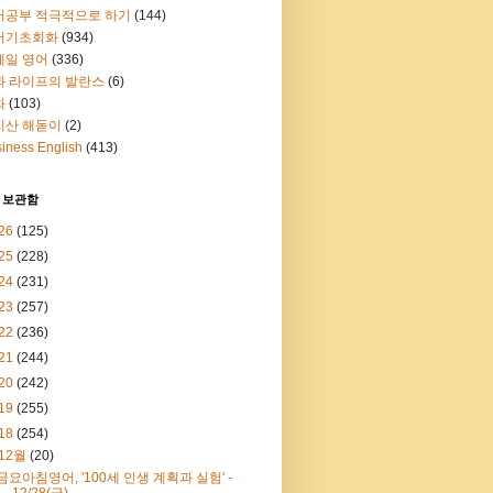
어공부 적극적으로 하기
(144)
어기초회화
(934)
메일 영어
(336)
과 라이프의 발란스
(6)
화
(103)
지산 해돋이
(2)
iness English
(413)
 보관함
26
(125)
25
(228)
24
(231)
23
(257)
22
(236)
21
(244)
20
(242)
19
(255)
18
(254)
12월
(20)
금요아침영어, '100세 인생 계획과 실험' -
12/28(금)