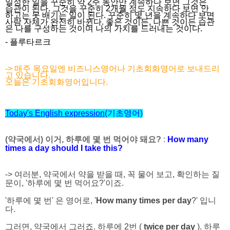
일정한 일을 꾸준히 약 2주 동안만 계속하다 보면 그것은
습관이 된다. 그것을 꾸준히 2개월 정도 지속하다 보면 안
하고는 못 배기는 일이 된다. 꾸준히 몇 년을 계속하다 보면
사람 자체가 완전히 바뀐다. 좋은 것이든, 나쁜 것이든 습관
은 나를 구성하는 것이며 나의 가치를 드러내는 것이다.
- 플루타르크
-> 매주 목요일엔 비즈니스영어나 기초회화영어로 보내드리
고 있습니다.
오늘은 기초회화영어입니다.
Today's English expression
(기초영어)
(약국에서) 이거, 하루에 몇 번 먹어야 돼요?
:
How many
times a day should I take this?
-> 여러분, 약국에서 약을 받을 때, 꼭 물어 보고, 확인하는 질
문이, '하루에 몇 번 먹어요?'이죠.
'하루에 몇 번' 은 영어로, '
How many times per day
?' 입니
다.
그러면, 약국에서 그러죠. 하루에 2번 (
twice per day
). 하루