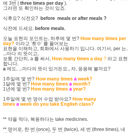
에 3번 (
three times per day
).
그러면 또 확인하는 것이 있죠.
식후요? 식전요?
before meals or after meals ?
식전에 드세요.
before meals.
오늘 표현의 포인트는, 하루에 몇 번?
How many times per
day?
이라고 '횟수' 를 물어보는
표현을 이해하고, 회화에서 사용하기 입니다. 여기서, per 는,
...마다 의 뜻이고,
보통 간단히, a 를
써서,
How many times a day
?
라고 표현
합니다.
a
에도, ...마다의 뜻이 있거든요., 자, 응용해 볼까요?
1주일에 몇 번?
How many times
a
week?
1달에 몇 번?
How many times
a
month?
1년에 몇 번?
How many times
a
year?
1주일에 몇 번 영어 수업 받아요?
How many
times
a
week
do you take English class?
** 약을 먹다, 복용하다는 take medicines.
** 영어로, 한 번 (once), 두 번 (twice), 세 번 (three times), 네