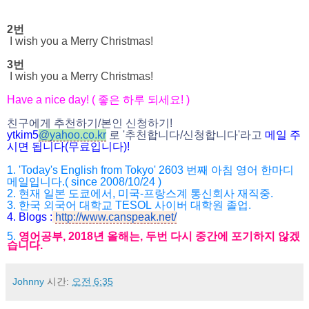
2번
I wish you a Merry Christmas!
3번
I wish you a Merry Christmas!
Have a nice day! (
좋은 하루 되세요
! )
친구에게 추천하기
/
본인 신청하기
!
ytkim5
@
yahoo.co.kr
로
'
추천합니다
/
신청
합니다
'
라고
메일
주
시면
됩니다
(
무료입니다
)!
1. 'Today's English from Tokyo' 2603
번째 아침 영어 한마디
메일입니다
.( since 2008/10/24 )
2.
현재 일본 도쿄에서
,
미국
-
프랑스계 통신회사 재직중
.
3.
한국 외국어 대학교
TESOL
사이버 대학원 졸업
.
4.
Blogs :
http://www.canspeak.net/
5.
영어공부
, 2018
년 올해는
,
두번 다시 중간에 포기하지 않겠
습니다
.
Johnny
시간:
오전 6:35