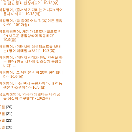
금 잠깐 통화 괜찮아요?' - 10/13(수)
아침영어, '(줄서서 기다리는 거니까) 끼어
들지 마세요' - 10/13(화)
아침영어, '(둘 중에) 어느 것(쪽)이든 괜찮
아요' - 10/12(월)
금요아침영어, '세계가 (코로나 윌즈로 인
한) 새로운 생활양식에 적응하다' -
10/9(금)
아침영어, '(거래처에 상품리스트를 보내
는) 영어 이메일 써보기' - 10/8(목)
아침영어, '(거래처 상대와 만날 약속을 하
는 장면) 만날 시간이 있으실지 궁금합
니다' -...
아침영어, ' 그 케익은 선착 20명 한정입니
다' - 10/6(화)
아침영어, '나는 택시 운전사이다. 내 여동
생은 간호원이다' - 10/5(월)
금요아침영어, '의사가 되겠다는 나의 꿈
을 성실히 추구했다' - 10/2(금)
9월
(20)
8월
(21)
7월
(23)
6월
(20)