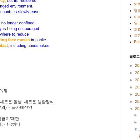
ncy
, but its residents
영
hanged environment.
영
 countries slowly ease
이
 no longer confined
일
g
is being encouraged
회
ewhere to reduce
후
ring face masks
in public.
Bus
ntac
t
, including handshakes
블로그
►
20
►
20
►
20
►
20
대유행
►
20
인한) 새로운 일상. 새로운 생활양식
►
20
부의) 긴급사태선언
▼
20
►
외출금지/제한
►
가두다, 감금하다
▼