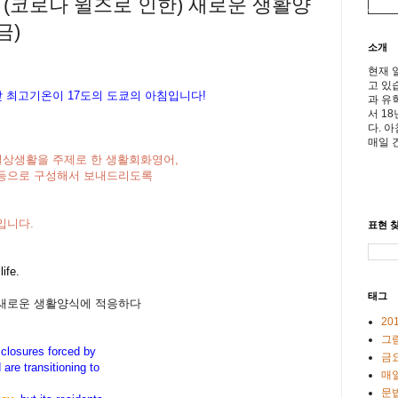
 (코로나 윌즈로 인한) 새로운 생활양
금)
소개
현재 
고 있
 낮 최고기온이
17도의 도쿄의 아침입니다!
과 유
서 1
다. 
매일 
일상생활을 주제로 한 생활회화영어,
어등으로 구성해서 보내드리도록
입니다.
표현 찾
ife.
태그
 새로운 생활양식에 적응하다
20
그
closures forced by
금
 are transitioning to
매일
문