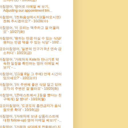
아침영어, '영어로 이메일 써 보기,
Adjusting our appointment tim...
아침영어, '(전화음성메시지)(돌아오시면)
전화 주시겠어요?' - 10/28(수)
아침영어, '이 요리는 맥주하고 잘 어울려
요' - 10/27(화)
아침영어, '원하는 만큼 마실 수 있는 식당/
원하는 만큼 먹을 수 있는 식당' - 10/2...
금요아침영어, '일본의 인구가 9년 연속 감
소하다' - 10/23(금)
아침영어, '거래처의 Kate와 만나기로 약
속한 일정을 확인하는 영어 이메일 써
보기' - ...
아침영어, '(11월 8일 그 주에) 언제 시간이
있으세요?' - 10/21(수)
아침영어, '(이 주변에 좋은 식당 알고 있어
요?) 이 주변은 잘 몰라요' - 10/20(화)
아침영어, '(콘테스트에서 1등을 했다는 친
구에게) 잘 됐다!' - 10/19(월)
금요아침영어, '도쿄도의 흡연금지가 음식
점으로 확대' - 10/16(금)
아침영어, '(거래처에 보낸 상품리스트에
대한 follow-up) 영어 이메일 써보기' -...
아침영어, '(거래처 상대에게 전화해서) 지