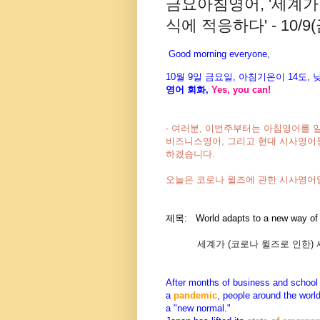
금요아침영어, '세계가
식에 적응하다' - 10/9(
Good morning everyone,
10월 9
일 금
요
일, 아침기온이 14도
,
영어 회화,
Yes, you
can!
- 여러분, 이번주부터는 아침영어를 
비즈니스영어, 그리고 현대 시사영
하겠습니다.
오늘은 코로나 윌즈에 관한 시사영어
제목:
World adapts to a new way of l
세계가 (코로나 윌즈로 인한)
After months of business and school 
a
pandemic
, people around the world
a "new normal."