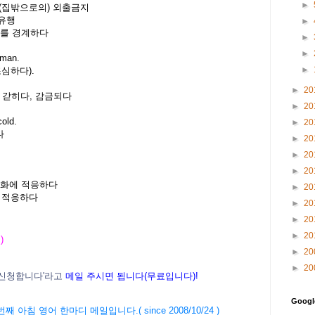
►
, (집밖으로의) 외출금지
대유행
►
....를 경계하다
►
►
sman.
►
심하다).
►
20
다, 에 갇히다, 감금되다
►
20
old.
►
20
다
►
20
►
20
►
20
구온난화에 적응하다
►
20
에 적응하다
►
20
►
20
►
20
)
►
20
►
20
신청합니다'라고
메일 주시면 됩니다(무료입니다)!
Goog
' 3047번째 아침 영어 한마디 메일입니다.( since 2008/10/24 )