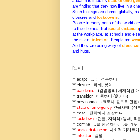
Japan has lifted its
state of emerge
are finding that they now live in a c
Such feelings are shared globally, as
closures and
lockdowns
.
People in many parts of the world are
to their homes. But
social distancin
at the workplace, at schools and els
the risk of
infectio
n
. People are
wea
And they are being wary of
close co
and hugs.
[단어]
** adapt .....에 적응하다
** closure 폐쇄, 봉쇄
**
pandemic
(감염병의) 세계적인 
** transition 이행하다 (옮기다)
** new normal (코로나 윌즈로 
**
state of emergency
긴급사태, (정
** ease 완화하다.경감하다
**
lockdown
(건물, 지역의) 봉쇄, 
** confine ...을 한정하다, ...을 
**
social distancing
사회적 거리두기
**
infection
감염