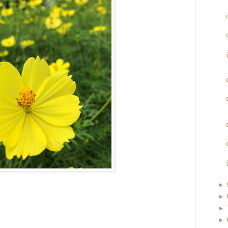
►
►
►
►