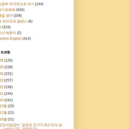
어공부 적극적으로 하기
(144)
어기초회화
(934)
메일 영어
(336)
과 라이프의 발란스
(6)
화
(103)
지산 해돋이
(2)
iness English
(413)
 보관함
26
(125)
25
(228)
24
(231)
23
(257)
22
(236)
21
(244)
20
(242)
12월
(19)
11월
(21)
10월
(21)
금요아침영어, '일본의 인구가 9년 연속 감
소하다 (2)' - 10/30(금)