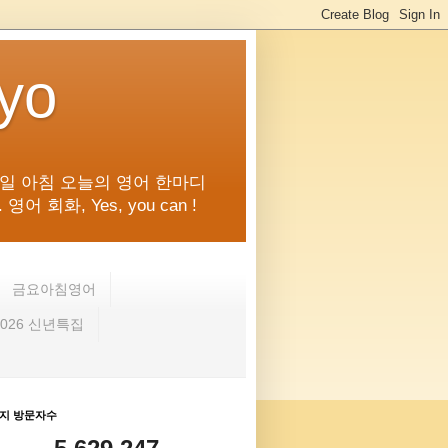
kyo
일 아침 오늘의 영어 한마디
화, Yes, you can !
금요아침영어
2026 신년특집
지 방문자수