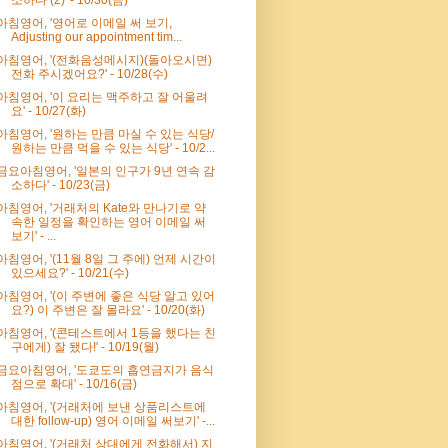
아침영어, '영어로 이메일 써 보기,
Adjusting our appointment tim...
아침영어, '(전화음성메시지)(돌아오시면)
전화 주시겠어요?' - 10/28(수)
아침영어, '이 요리는 맥주하고 잘 어울려
요' - 10/27(화)
아침영어, '원하는 만큼 마실 수 있는 식당/
원하는 만큼 먹을 수 있는 식당' - 10/2...
금요아침영어, '일본의 인구가 9년 연속 감
소하다' - 10/23(금)
아침영어, '거래처의 Kate와 만나기로 약
속한 일정을 확인하는 영어 이메일 써
보기' - ...
아침영어, '(11월 8일 그 주에) 언제 시간이
있으세요?' - 10/21(수)
아침영어, '(이 주변에 좋은 식당 알고 있어
요?) 이 주변은 잘 몰라요' - 10/20(화)
아침영어, '(콘테스트에서 1등을 했다는 친
구에게) 잘 됐다!' - 10/19(월)
금요아침영어, '도쿄도의 흡연금지가 음식
점으로 확대' - 10/16(금)
아침영어, '(거래처에 보낸 상품리스트에
대한 follow-up) 영어 이메일 써보기' -...
아침영어, '(거래처 상대에게 전화해서) 지