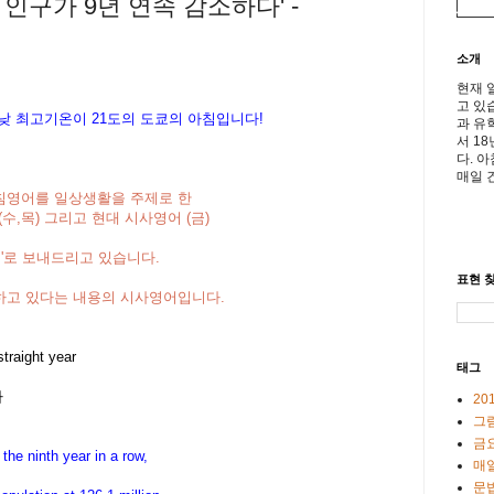
인구가 9년 연속 감소하다' -
소개
현재 
고 있
 낮 최고기온이
21도의 도쿄의 아침입니다!
과 유
서 1
다. 
매일 
 아침영어를 일상생활을 주제로 한
수,목) 그리고 현대 시사영어 (금)
기'로 보내드리고 있습니다.
표현 찾
하고 있다는 내용의 시사영어입니다.
traight year
태그
다
20
그
금
 the ninth year in a row,
매일
문