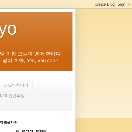
kyo
일 아침 오늘의 영어 한마디
화, Yes, you can !
금요아침영어
2026 신년특집
지 방문자수