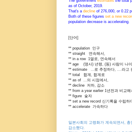
The government
estimates
the total 
as of October, 2019.
That's a
decline
of 276,000, or 0.22 pe
Both of these figures
set a new recor
population decrease is accelerating.
[단어]
** population 인구
** straight 연속해서,
** in a row 1열로, 연속해서
** age (명사) 년령, (동) 사람이 
** estimate ...로 추정하다, ....
** total 합계, 합계로
** as of ...의 시점에서,
** decline 저하, 감소
** from a year earlier 1년전과 비교
** figure 숯자
** set a new record 신기록을 
** accelerate 가속하다
일본사회의 고령화가 계속되면서, 총
감소했다.