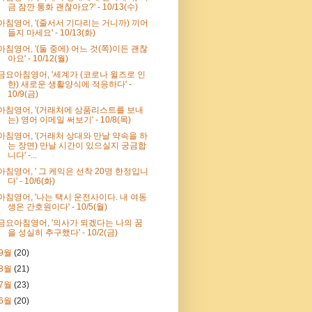
금 잠깐 통화 괜찮아요?' - 10/13(수)
아침영어, '(줄서서 기다리는 거니까) 끼어
들지 마세요' - 10/13(화)
아침영어, '(둘 중에) 어느 것(쪽)이든 괜찮
아요' - 10/12(월)
금요아침영어, '세계가 (코로나 윌즈로 인
한) 새로운 생활양식에 적응하다' -
10/9(금)
아침영어, '(거래처에 상품리스트를 보내
는) 영어 이메일 써보기' - 10/8(목)
아침영어, '(거래처 상대와 만날 약속을 하
는 장면) 만날 시간이 있으실지 궁금합
니다' -...
아침영어, ' 그 케익은 선착 20명 한정입니
다' - 10/6(화)
아침영어, '나는 택시 운전사이다. 내 여동
생은 간호원이다' - 10/5(월)
금요아침영어, '의사가 되겠다는 나의 꿈
을 성실히 추구했다' - 10/2(금)
9월
(20)
8월
(21)
7월
(23)
6월
(20)