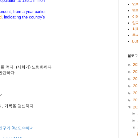
population at 126.1 million
영
영
rcent, from a year earlier.
이
d
, indicating the country's
일
회
후
Bus
블로그
►
20
나이를 먹다. (사회가) 노령화하다
►
20
라고 판단하다
►
20
►
20
►
20
해서
►
20
수립하다, 기록을 갱신하다
▼
20
►
►
▼
인구가 9년연속해서