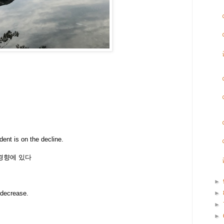
ent is on the decline.
경향에 있다
►
 decrease.
►
►
►