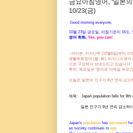
금요아침영어, '일본의 
10/23(금)
Good morning everyone,
10월 23
일 금
요
일, 아침기온이 16도
,
영어 회화,
Yes, you
can!
- 여러분, 지지난주 (10월6일)부터
생활회화영어 (월, 화),
비지니스영어 (
으로 구성해서 보내드리고 있습니다.
특히, 목요일은 '영어로 이메일 써보
오늘은 일본의 인구가 9년 연속 감소
제목: Japan population falls for 9th s
일본 인구가 9년 연속 감소하
Japan's
population
has
decreased
for
as society continues to
age
.