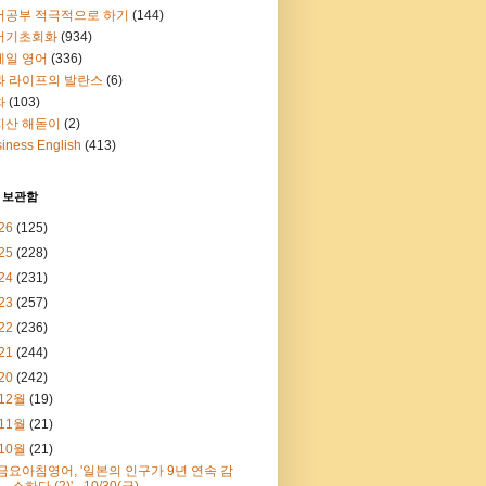
어공부 적극적으로 하기
(144)
어기초회화
(934)
메일 영어
(336)
과 라이프의 발란스
(6)
화
(103)
지산 해돋이
(2)
iness English
(413)
 보관함
26
(125)
25
(228)
24
(231)
23
(257)
22
(236)
21
(244)
20
(242)
12월
(19)
11월
(21)
10월
(21)
금요아침영어, '일본의 인구가 9년 연속 감
소하다 (2)' - 10/30(금)