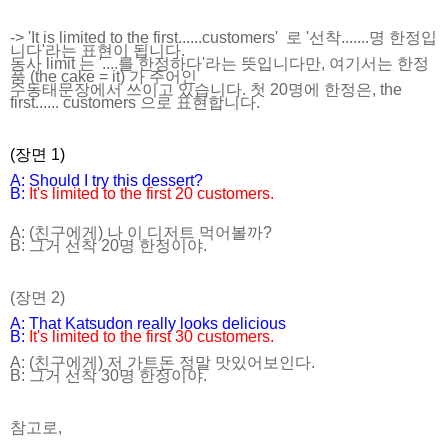
-> 'It is limited to the first......customers' 로 '선착.......명 한정입
니다'라는 표현이 됩니다.
동사 limit 는 '....를 한정하다'라는 뜻입니다만, 여기서는 한정
품 (the cake = it) 가 주어인
수동태문장에서 쓰이고 있습니다. 첫 20명에 한정은, the
first...... customers 으로 표현합니다.
(장면 1)
A: Should I try this dessert?
B:
It's limited to the first 20 customers.
A: (친구에게) 나 이 디저트 먹어볼까?
B: 그거 선착 20명 한정이야.
(장면 2)
A: That Katsudon really looks delicious
B:
It's limited to the first 30 customers.
A: (친구에게) 저 가트돈 정말 맛있어보인다.
B: 그거 선착 30명 한정이야.
참고로,