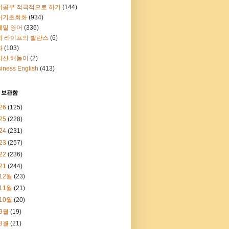
어공부 적극적으로 하기
(144)
어기초회화
(934)
메일 영어
(336)
과 라이프의 발란스
(6)
화
(103)
지산 해돋이
(2)
iness English
(413)
 보관함
26
(125)
25
(228)
24
(231)
23
(257)
22
(236)
21
(244)
12월
(23)
11월
(21)
10월
(20)
9월
(19)
8월
(21)