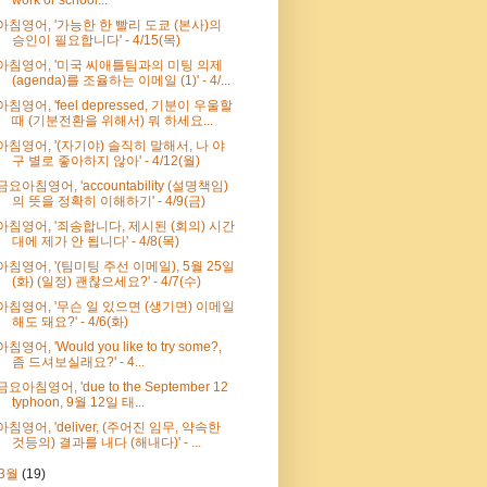
아침영어, '가능한 한 빨리 도쿄 (본사)의
승인이 필요합니다' - 4/15(목)
아침영어, '미국 씨애틀팀과의 미팅 의제
(agenda)를 조율하는 이메일 (1)' - 4/...
아침영어, 'feel depressed, 기분이 우울할
때 (기분전환을 위해서) 뭐 하세요...
아침영어, '(자기야) 솔직히 말해서, 나 야
구 별로 좋아하지 않아' - 4/12(월)
금요아침영어, 'accountability (설명책임)
의 뜻을 정확히 이해하기' - 4/9(금)
아침영어, '죄송합니다, 제시된 (회의) 시간
대에 제가 안 됩니다' - 4/8(목)
아침영어, '(팀미팅 주선 이메일), 5월 25일
(화) (일정) 괜찮으세요?' - 4/7(수)
아침영어, '무슨 일 있으면 (생기면) 이메일
해도 돼요?' - 4/6(화)
아침영어, 'Would you like to try some?,
좀 드셔보실래요?' - 4...
금요아침영어, 'due to the September 12
typhoon, 9월 12일 태...
아침영어, 'deliver, (주어진 임무, 약속한
것등의) 결과를 내다 (해내다)' - ...
3월
(19)