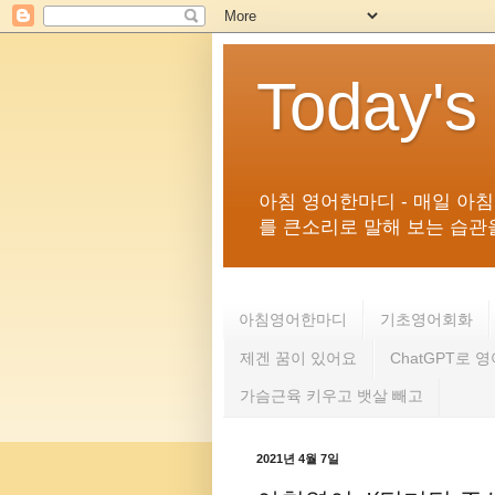
Today's
아침 영어한마디 - 매일 아
를 큰소리로 말해 보는 습관을 
아침영어한마디
기초영어회화
제겐 꿈이 있어요
ChatGPT로 
가슴근육 키우고 뱃살 빼고
2021년 4월 7일