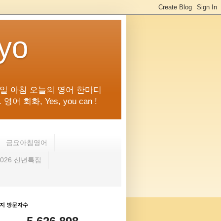
kyo
일 아침 오늘의 영어 한마디
화, Yes, you can !
금요아침영어
2026 신년특집
지 방문자수