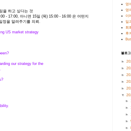
영
영
팅을 하고 싶다는 것
이
 - 17:00, 아니면 15일 (목) 15:00 - 16:00 은 어떤지
른 일정을 알려주기를 의뢰.
일
회
ing US market strategy
후
Bus
been?
블로그
►
20
arding our strategy for the
►
20
.
►
20
u?
►
20
►
20
▼
20
►
ility.
►
►
►
►