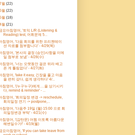
7월
(22)
6월
(22)
5월
(18)
4월
(21)
금요아침영어, '토익 L/R (Listening &
Reading) test, 어휘문제 5...
아침영어, '다음 회의를 위한 프리젠테이
션 자료를 첨부합니다' - 4/29(목)
아침영어, '본사의 결정 (승인)사항을 이메
일 첨부로 보냄' - 4/28(수)
아침영어, '너는 오랫동안 걸은 뒤라 배고
픈 게 틀림없다' - 4/27(화)
아침영어, 'take it easy, 긴장을 풀고 마음
을 편히 갖다, 쉽게 생각하다' 4/...
아침영어, '(누구누구)에게.....을 상기시키
다, remind & reminder' - ...
아침영어, '회의일정 변경 -> reschedule,
회의일정 연기 -> postpone,...
아침영어, '다음주 19일 (월) 15:00 으로 회
의일정변경 부탁' - 4/21(수)
아침영어, '(감탄문) 어쩜 이토록 아름다운
해변일수가!' - 4/19(월)
금요아침영어, 'If you can take leave from
work or school...