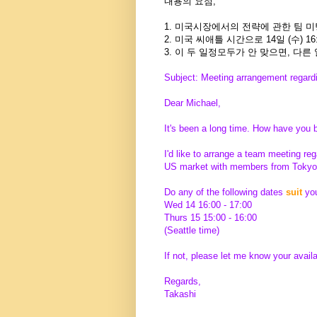
내용의 요점;
1. 미국시장에서의 전략에 관한 팀 미
2. 미국 씨애틀 시간으로 14일 (수) 16:00
3. 이 두 일정모두가 안 맞으면, 다
Subject: Meeting arrangement regard
Dear Michael,
It's been a long time. How have you 
I'd like to arrange a team meeting reg
US market with members from Tokyo
Do any of the following dates
suit
yo
Wed 14 16:00 - 17:00
Thurs 15 15:00 - 16:00
(Seattle time)
If not, please let me know your availab
Regards,
Takashi