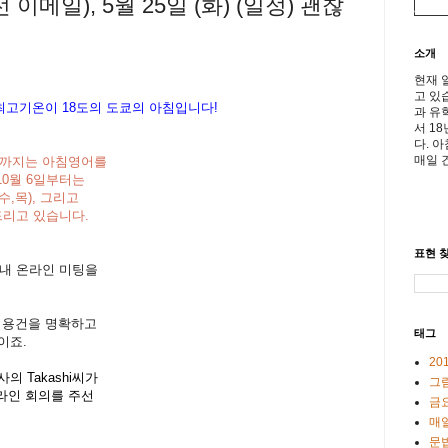
이메일), 5월 25일 (화) (일정) 괜찮
소개
현재 
고 있
 최고기온이
18도의 도쿄의 아침입니다!
과 유
서 1
다. 
매일 
 이전까지는 아침영어를
0월 6일부터는
수,목), 그리고
드리고 있습니다.
표현 찾
사내 온라인 미팅을
, 용건을 명확하고
태그
것이죠.
20
사의 Takashi씨가
그
라인 회의를 주선
금
매일
문