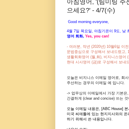
아침영어, '(팀미팅 주선 
으세요?' - 4/7(수)
Good morning everyone,
4월 7
일 목
요
일, 아침기온이 9도
, 낮
영어 회화,
Yes, you
can!
- 여러분, 작년 (2020년) 10월6일
문법중심으로 구성해서 보내드렸고, 1
생활회화영어 (월,화),
비지니스영어 (
현대 시사영어 (금)
로 구성해서 보내
오늘은 비지니스 이메일 영어로, 회
주선하는 경우의 이메일 예 입니다.
-> 업무상의 이메일에서 가장 기본은
간결하게 (clear and concise) 쓰는 
오늘 이메일 내용은, [ABC House] 본
미국 씨애틀에 있는 현지지사와의 온
하기 위해서 쓴 내용입니다.