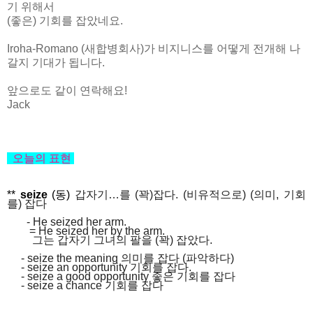
기 위해서
(좋은) 기회를 잡았네요.
Iroha-Romano (새합병회사)가 비지니스를 어떻게 전개해 나
갈지 기대가 됩니다.
앞으로도 같이 연락해요!
Jack
오늘의 표현
**
seize
(동)
갑자기
…
를
(
꽉
)
잡다
. (
비유적으로
) (
의미
,
기회
를
)
잡다
- He seized her arm.
= He seized her by the arm.
그는 갑자기 그녀의 팔을
(
꽉
)
잡았다
.
- seize the meaning
의미를 잡다
(
파악하다
)
- seize an opportunity
기회를 잡다
.
- seize a good opportunity
좋은 기회를 잡다
- seize a chance
기회를 잡다