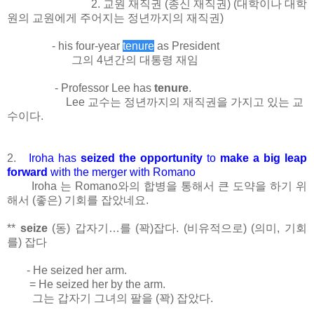
2.
교원 재직권
(
종신 재직권
) (
대학이나 대학
원의 교원에게 주어지는 정년까지의 재직권
)
-
his four-year
tenure
as
President
그의
4
년간의
대통령
재임
- Professor Lee has
tenure
.
Lee
교수는 정년까지의 재직권을 가지고 있는 교
수이다
.
2.
Iroha has
seized the opportunity
to
make a big leap
forward
with the merger with Romano
Iroha 는 Romano와의 합병을 통해서 큰 도약을 하기 위
해서 (좋은) 기회를 잡았네요.
**
seize
(동)
갑자기
…
를
(
꽉
)
잡다
. (
비유적으로
) (
의미
,
기회
를
)
잡다
- He seized her arm.
= He seized her by the arm.
그는 갑자기 그녀의 팔을
(
꽉
)
잡았다
.