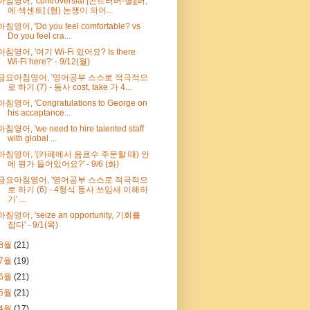
아침영어, 'controversial [콘트러버-셜][버,
에 섹센트] (형) 논쟁이 되어...
아침영어, 'Do you feel comfortable? vs
Do you feel cra...
아침영어, '여기 Wi-Fi 있어요? Is there
Wi-Fi here?' - 9/12(월)
금요아침영어, '영어공부 스스로 적극적으
로 하기 (7) - 동사 cost, take 가 4...
아침영어, 'Congratulations to George on
his acceptance...
아침영어, 'we need to hire talented staff
with global ...
아침영어, '(카페에서 음료수 주문할 때) 안
에 뭔가 들어있어요?' - 9/6 (화)
금요아침영어, '영어공부 스스로 적극적으
로 하기 (6) - 4형식 동사 쓰임새 이해하
기' ...
아침영어, 'seize an opportunity, 기회를
잡다' - 9/1(목)
8월
(21)
7월
(19)
6월
(21)
5월
(21)
4월
(17)