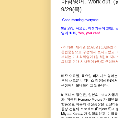
아침영어, 'work out,
9/29(목)
Good morning everyone,
9월 29
일 목
요
일, 아침기온이 20도
,
영어 회화,
Yes, you
can!
- 여러분, 제작년 (2020년) 10월6
문법중심으로 구성해서 보내드렸고, 작년 
부터는 기초회화영어 (월,화),
비지니스
그리고 현대 시사영어 (금)
로 구성해서
매주 수요일, 목요일 비지니스 영어는, 
부터 새로운 비지니스 장면(상황)에
구성해서 보내드리고 있습니다.
비즈니스 장면은, 일본의 Iroha 자동차 회사
와, 미국의 Romano Motors 가 합
합동으로 자동차 생산공장을 건설하는
공장 건설의 프로젝트 (Project S)
Miyata Kana씨가 임명되었고, 미국측에