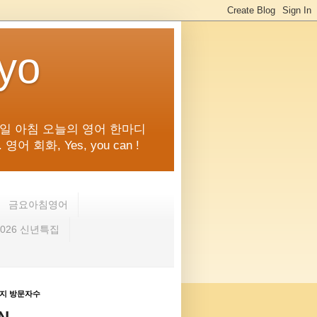
kyo
일 아침 오늘의 영어 한마디
화, Yes, you can !
금요아침영어
2026 신년특집
지 방문자수