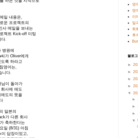
를 하는 것을 시작으로
영
영
이
이메일 내용은,
새로운 프로젝트의
일
인사 메일을 보내는
회
트 Kick-off 미팅
후
다.
Bus
씨가 병원에
가 Oliver에게
블로그
있도록 하라고
►
20
아침영어는,
►
20
습니다.
►
20
 사장님이 돌아가
►
20
처 회사에 애도
▼
20
애도의 뜻을
►
다
►
전의 일본의
►
ack가 다른 회사
▼
a씨가 축하한다는
 (8/31) 아침
ck이 답장이었고,