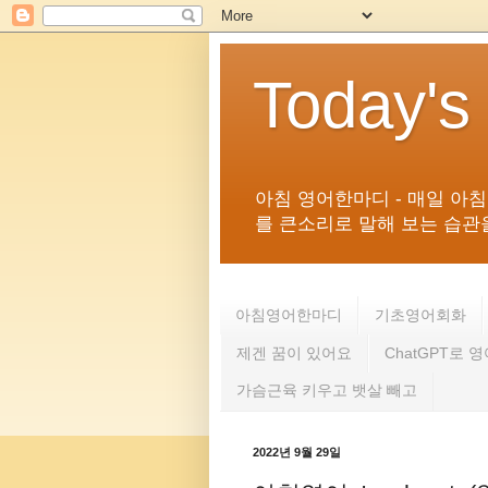
Today's
아침 영어한마디 - 매일 아
를 큰소리로 말해 보는 습관을 
아침영어한마디
기초영어회화
제겐 꿈이 있어요
ChatGPT로 
가슴근육 키우고 뱃살 빼고
2022년 9월 29일