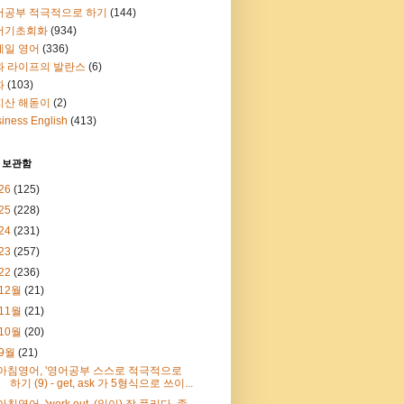
어공부 적극적으로 하기
(144)
어기초회화
(934)
메일 영어
(336)
과 라이프의 발란스
(6)
화
(103)
지산 해돋이
(2)
iness English
(413)
 보관함
26
(125)
25
(228)
24
(231)
23
(257)
22
(236)
12월
(21)
11월
(21)
10월
(20)
9월
(21)
아침영어, '영어공부 스스로 적극적으로
하기 (9) - get, ask 가 5형식으로 쓰이...
아침영어, 'work out, (일이) 잘 풀리다, 좋