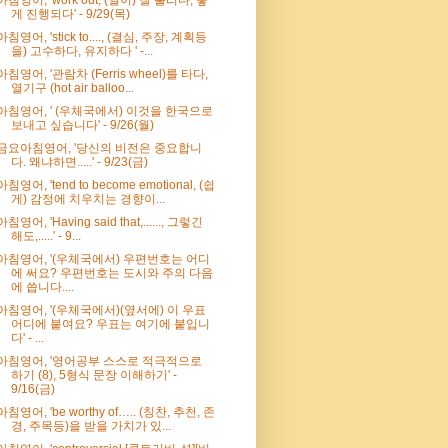
게 진행되다' - 9/29(목)
아침영어, 'stick to...., (결심, 주장, 계획등
을) 고수하다, 유지하다 ' -...
아침영어, '관람차 (Ferris wheel)를 타다,
열기구 (hot air balloo...
아침영어, ' (우체국에서) 이것을 한국으로
보내고 싶습니다' - 9/26(월)
금요아침영어, '당신의 비전은 중요합니
다. 왜냐하면.....' - 9/23(금)
아침영어, 'tend to become emotional, (쉽
게) 감정에 치우치는 경향이...
아침영어, 'Having said that,......, 그렇긴
해도,.....' - 9...
아침영어, '(우체국에서) 우편번호는 어디
에 써요? 우편번호는 도시와 주의 다음
에 씁니다....
아침영어, '(우체국에서)(옆서에) 이 우표
어디에 붙여요? 우표는 여기에 붙입니
다' - ...
아침영어, '영어공부 스스로 적극적으로
하기 (8), 5형식 문장 이해하기' -
9/16(금)
아침영어, 'be worthy of….. (칭찬, 추천, 존
경, 주목등)을 받을 가치가 있...