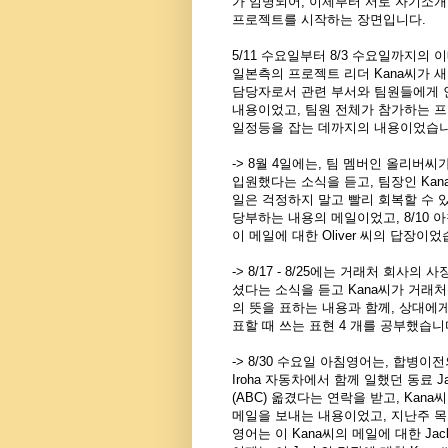
가 임명되어, 이제부터 서로 자기소개
프로젝트를 시작하는 장면입니다.
5/11 수요일부터 8/3 수요일까지의 
일본측의 프로젝트 리더 Kana씨가 
담당자로서 관련 부서와 팀원들에게 
내용이었고,
팀원 전체가 참가하는 프로젝
일정
등을 잡는 데까지의 내용이었습니
-> 8월 4일에는, 팀 멤버인 올리버
입원했다는 소식을 듣고, 팀장인 Kana씨
일은 걱정하지 말고 빨리 회복할 수 
당부하는 내용의 메일이었고, 8/10 
이 메일에 대한 Oliver 씨의 답장이었
-> 8/17 - 8/25에는 거래처 회사의
셨다는
소식을 듣고 Kana씨가 거래
의 뜻을 표하는 내용
과 함께,
상대에게
표할 때 쓰는 표현 4 개를 공부했습니
-> 8/30 수요일 아침영어는, 합병이
Iroha 자동차에서
함께 일했던 동료 J
(ABC) 옯겼다는 연락을
받고, Kan
메일을 보내는 내용이었고, 지난주 목요일
영어는
이 Kana씨의 메일에 대한 Ja