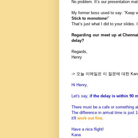
No problem. It’s our presentation mater
My former boss used to say: “Keep 
Stick to monotone
!”
That’s just what I did to your slides. 
Regarding our meet up at Chennai a
delay?
Regards,
Henry
-> 오늘 이메일은 이 질문에 대한 Ka
Hi Henry,
Let's say,
if the delay is within 90 
There must be a cafe or something at
The difference in arrival time is just
it'll
work out fine
.
Have a nice flight!
Kana