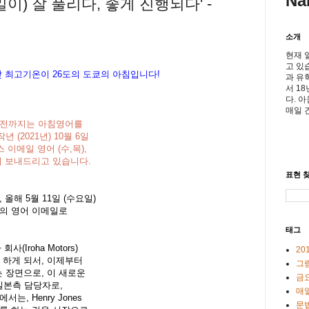
Na
 (일이) 잘 풀리다, 좋게 진행되다' -
소개
현재 
고 있
 낮 최고기온이
26도의 도쿄의 아침입니다!
과 유
서 1
다. 
매일 
일 이전까지는 아침영어를
(2021년) 10월 6일
 이메일 영어 (수,목),
 보내드리고 있습니다.
표현 찾
올해 5월 11일 (수요일)
서의 영어 이메일로
태그
(Iroha Motors)
20
병을 하게 되서, 이제부터
그
 장면으로, 이 새로운
금
의 일본측 담당자로,
매일
서는, Henry Jones
문