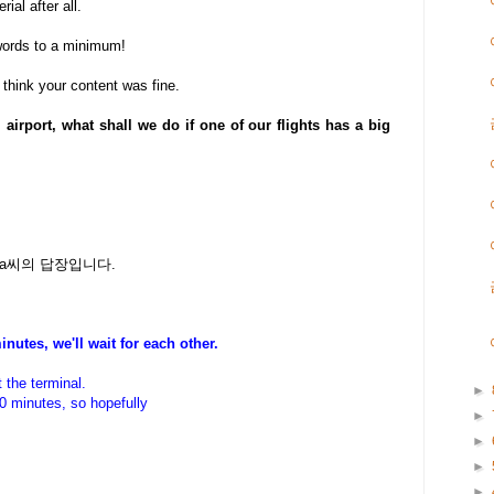
ial after all.
words to a minimum!
I think your content was fine.
irport, what shall we do if one of our flights has a big
na씨의 답장입니다.
minutes, we'll wait for each other.
 the terminal.
►
 10 minutes, so hopefully
►
►
►
►