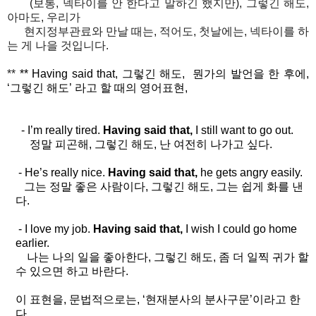
(보통, 넥타이를 안 한다고 말하긴 했지만), 그렇긴 해도,
아마도, 우리가
현지정부관료와 만날 때는, 적어도, 첫날에는, 넥타이를 하
는 게 나을 것입니다.
**
** Having said that,
그렇긴
해도
,
뭔가의
발언을
한
후에
,
‘
그렇긴
해도
’
라고
할
때의
영어표현
,
-
I’m really tired.
Having said that,
I still want to go out.
정말 피곤해
,
그렇긴 해도
,
난 여전히 나가고 싶다
.
- He’s really nice.
Having said that,
he gets angry easily.
그는 정말 좋은 사람이다
,
그렇긴 해도
,
그는 쉽게 화를 낸
다
.
- I love my job.
Having said that,
I wish I could go home
earlier.
나는 나의 일을 좋아한다
,
그렇긴 해도
,
좀 더 일찍 귀가 할
수 있으면 하고 바란다
.
이 표현을, 문법적으로는
, ‘
현재분사의 분사구문
’
이라고 한
다
.