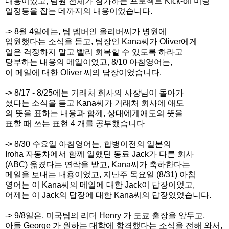
내용이었고,
팀원 전체가 참가하는 프로젝트 Kick-off 미팅
일정
등을 잡는 데까지의 내용이었습니다.
-> 8월 4일에는, 팀 멤버인 올리버씨가 병원에
입원했다는 소식을 듣고, 팀장인 Kana씨가 Oliver에게
일은 걱정하지 말고 빨리 회복할 수 있도록 하라고
당부하는 내용의 메일이었고, 8/10 아침영어는,
이 메일에 대한 Oliver 씨의 답장이었습니다.
-> 8/17 - 8/25에는 거래처 회사의 사장님이 돌아가
셨다는
소식을 듣고 Kana씨가 거래처 회사에 애도
의 뜻을 표하는 내용
과 함께,
상대에게애도의 뜻을
표할 때 쓰는 표현 4 개를 공부했습니다
-> 8/30 수요일 아침영어는, 합병이전의 일본의
Iroha 자동차에서
함께 일했던 동료 Jack가 다른 회사
(ABC) 옯겼다는 연락을
받고, Kana씨가 축하한다는
메일을 보내는 내용이었고, 지난주 목요일 (8/31) 아침
영어는
이 Kana씨의 메일에 대한 Jack이 답장이었고,
어제는 이 Jack의 답장에 대한 Kana씨의 답장있었습니다.
-> 9/8일은, 미국팀의 리더 Henry 가 도쿄 출장을 앞두고,
아들
George 가 원하는 대학에 합격했다는 소식을 전해 와서,