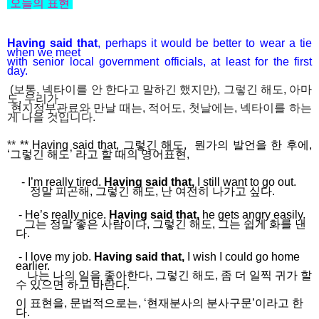
오늘의 표현
Having said that
, perhaps it would be better to wear a tie
when
we meet
with senior local government officials, at least for the first
day.
(보통, 넥타이를 안 한다고 말하긴 했지만), 그렇긴 해도, 아마
도, 우리가
현지정부관료와 만날 때는, 적어도, 첫날에는, 넥타이를 하는
게 나을 것입니다.
**
** Having said that,
그렇긴
해도
,
뭔가의
발언을
한
후에
,
‘
그렇긴
해도
’
라고
할
때의
영어표현
,
-
I’m really tired.
Having said that,
I still want to go out.
정말 피곤해
,
그렇긴 해도
,
난 여전히 나가고 싶다
.
- He’s really nice.
Having said that,
he gets angry easily.
그는 정말 좋은 사람이다
,
그렇긴 해도
,
그는 쉽게 화를 낸
다
.
- I love my job.
Having said that,
I wish I could go home
earlier.
나는 나의 일을 좋아한다
,
그렇긴 해도
,
좀 더 일찍 귀가 할
수 있으면 하고 바란다
.
이 표현을, 문법적으로는
, ‘
현재분사의 분사구문
’
이라고 한
다
.