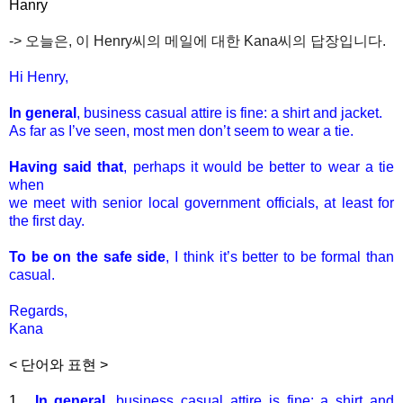
Hanry
-> 오늘은, 이 Henry씨의 메일에 대한 Kana씨의 답장입니다.
Hi Henry,
In general
, business casual attire is fine: a shirt and jacket.
As far as I’ve seen, most men don’t seem to wear a tie.
Having said that
, perhaps it would be better to wear a tie
when
we meet with senior local government officials, at least for
the first day.
To be on the safe side
, I think it’s better to be formal than
casual.
Regards,
Kana
< 단어와 표현 >
1.
In general
, business casual attire is fine: a shirt and