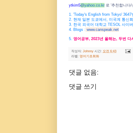
ytkim5
@
yahoo.co.kr
로
'
추천합니다
/
1. 'Today's English from Tokyo' 3647
2.
현재
일본
도쿄에서
,
미국계
통신
3.
한국
외국어
대학교
TESOL
사이
4. Blogs :
www.canspeak.net
5.
영어공부
, 2023
년
올해는
,
두번
다
작성자:
Johnny
시간:
오전 6:43
라벨:
영어기초회화
댓글 없음:
댓글 쓰기