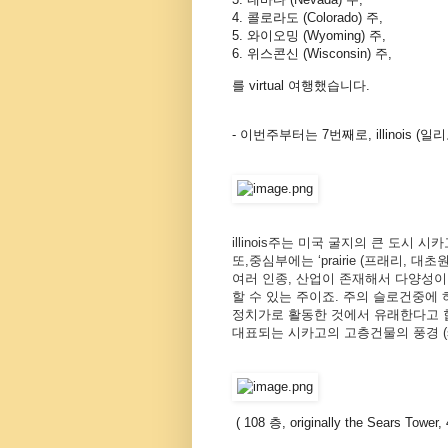
4. 콜로라도 (Colorado) 주,
5. 와이오밍 (Wyoming) 주,
6. 위스콘신 (Wisconsin) 주,
를 virtual 여행했습니다.
- 이번주부터는 7번째로, illinois (
illinois주는 미국
굴지의
큰
도시
시카고
또
,
중심부에는
‘prairie (
프래리
,
대초
여러
인종
,
산업이
존재해서
다양성이
할
수
있는
주이죠
.
주의
슬
로건중에
정치가로
활동한
것에서
유래한다고
대표되는
시카고의
고층건물의
풍경
(
( 108
층
, originally the Sears Tower,