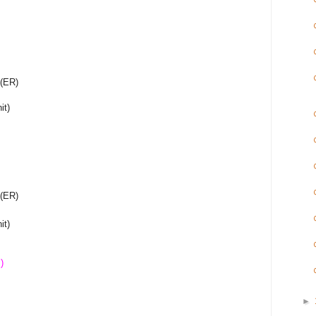
(ER)
it)
(ER)
it)
 )
►