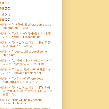
5월
(23)
4월
(20)
3월
(23)
2월
(20)
아침영어, ' (병원에서) What seems to be
the problem? , 어디...
아침영어, '(병원에서)(증상이) 점점 더 좋
아지고 있어요, It is getting be...
아침영어, '영어실력 토대쌓기 (28), 돈 좀
빌려 줄래요?' - 2/24(금)
아침영어, 'If you could suggest some
time slots, I'll ...
아침영어, '그 전에는 3년간 아시아 마케팅
리더로 근무했습니다.' - 2/22(목)
아침영어, '(손으로 몸의 아픈 부위를 가리
키면서), I have a problem her...
아침영어, '(병원에서) Where does it
hurt? 어디가 아프세요?' - 2/...
아침영어, '영어실력 토대쌓기 (27), 우리
의 문화적유산을 보존하는 것은 극도로
중요하다...
아침영어, 'This will be my second
posting to Jakarta i...
아침영어, 'Your words are encouraging,