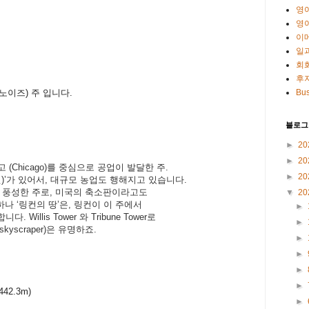
영
영
이
일
회
후
일리노이즈) 주 입니다.
Bus
블로그
►
20
►
20
 (Chicago)를
중심으로
공업이
발달한
주
.
►
20
원
)’가
있어서
,
대규모
농업도
행해지고
있습니다
.
풍성한
주로
,
미
국의
축소판이라고도
▼
20
하나
‘
링컨의
땅
’
은
,
링컨이
이
주에서
►
합니다
. Willis Tower
와
Tribune Tower
로
►
skyscraper)
은
유명하죠
.
►
►
►
►
 442.3m)
►