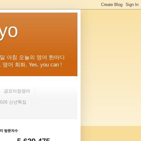
kyo
일 아침 오늘의 영어 한마디
화, Yes, you can !
금요아침영어
2026 신년특집
지 방문자수