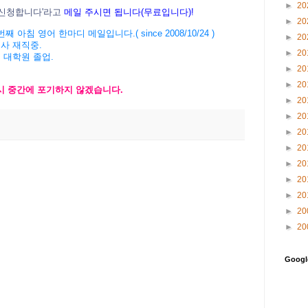
►
20
신청
합니다
'
라고
메일
주시면
됩니다
(
무료입니다
)!
►
20
번째
아침
영어
한마디
메일입니다
.( since 2008/10/24 )
►
20
회사
재직중
.
►
20
버
대학원
졸업
.
►
20
►
20
시
중간에
포기하지
않겠습니
다
.
►
20
►
20
►
20
►
20
►
20
►
20
►
20
►
20
►
20
Goog