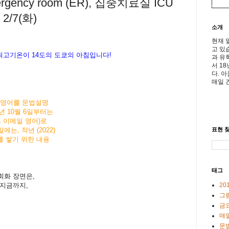
gency room (ER), 집중치료실 ICU
- 2/7(화)
소개
현재 
고 있
최고기온이
14
도의
도쿄
의
아침입니다
!
과 유
서 1
다. 
매일 
아침영어를 문법설명
년 10월 6일부터는
스 이메일 영어)로
표현 찾
, 작년 (2022)
를 쌓기 위한 내용
태그
회화 장면은,
20
 지금까지,
그
금
매일
문