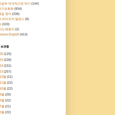
어공부 적극적으로 하기
(144)
어기초회화
(934)
메일 영어
(336)
과 라이프의 발란스
(6)
화
(103)
지산 해돋이
(2)
iness English
(413)
 보관함
26
(125)
25
(228)
24
(231)
23
(257)
12월
(21)
11월
(22)
10월
(22)
9월
(20)
8월
(22)
7월
(21)
6월
(22)