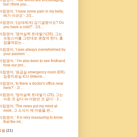
but I think you...
아침영어, 'I have some pain in my belly,
배가 아파요' - 2/1...
아침영어, '(상대에게) 감기걸렸어요? Do
you have a cold?' - 2/1...
아침영어, '영어실력 토대쌓기(26), 그는
프랑스어를 그런대로 괜찮게 한다, 흠
잡을데없는...
아침영어, 'I was always overwhelmed by
your passion.' ...
아침영어, ' I’m also keen to see firsthand
how our pro...
아침영어, '응급실 emergency room (ER),
집중치료실 ICU (Intensi...
아침영어, 'Is there a doctor's office near
here?' - 2/...
아침영어, '영어실력 토대쌓기 (25), 그는
아픈 것 같다 vs 아팠던 것 같다' - 2...
아침영어, 'The news put my mind at
ease, 그 소식이 제 마음을 편...
아침영어, ' It is very reassuring to know
that the int...
1월
(21)