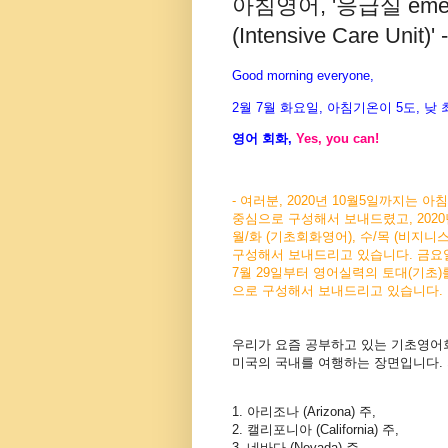
아침영어, '응급실 emer
(Intensive Care Unit)' 
Good morning everyone,
2월
7월 화
요일
,
아침기온이
5
도
,
낮
영어
회화
,
Yes, you can!
- 여러분, 2020년 10월5일까지는 
중심으로 구성해서 보내드렸고, 2020
월/화 (기초회화영어), 수/목 (비지니
구성해서 보내드리고 있습니다. 금요일에는
7월 29일부터 영어실력의 토대(기초)
으로 구성해서 보내드리고 있습니다.
우리가 요즘 공부하고 있는 기초영어
미국의 국내를 여행하는 장면입니다.
1. 아리조나 (Arizona) 주,
2. 캘리포니아 (California) 주,
3. 네바다 (Nevada) 주,