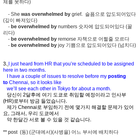
체를
못하다
)
- She
was overwhelmed by
grief. 슬픔으로 압도되어있다
(깊이 빠져있다)
-
be overwhelmed by
numbers
숫자에
압도되어있다 (
꿀
리다)
-
be overwhelmed by
remorse
자책으로
어쩔줄
모르다
-
be overwhelmed by
joy
기쁨으로 압도되어있다
(
넘치다)
3.
I just heard from HR that you’re scheduled to be assigned
here
in two months.
I have a couple of issues to resolve before my
posting
to
Chennai, so it looks like
we’ll see each other in
Tokyo for about a month.
당신이 2달후에 여기 도쿄로 취임할 예정이라고 인사부
(HR)로부터 방금 들었습니다.
제가 Chennai로 부임하기 전에 몇가지 해결할 문제가 있어
요, 그래서, 우리 도쿄에서
약 한달간 서로 볼 수 있을 것 같습니다.
** post
(
동
) (
군대에서
)(
사병을
)
어느
부서에
배치하다