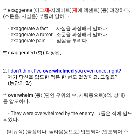
** exaggerate [
이그
제
-
저레이트
][
제
에
엑센트
] (
동
)
과장하다
,
(
소문을
,
사실을
)
부풀려
말하다
- exaggerate a fact
사실을
과장해서
말하다
- exaggerate a rumor
소문을
과장해서
말하다
- exaggerate pain
엄살을
부리다
**
exaggerated (
형
)
과장된
,
2.
I don’t think I’ve
overwhelmed
you even once, right?
제가 당신을 압도한 적은 한 번도 없었지요, 그렇죠?
(농담의 말)
**
overwhelm
(
동
) (
단연
우위의
수
,
세력등으로
)(
적, 상대
)
를
압도하다
.
- They were overwhelmed by the enemy.
그들은
적에
압도
되었다
.
(
비유적
) (
슬픔이나
,
놀라움등으로
)
압도되다
(
압도되어
주