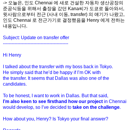
-> 오늘은, 인도 Chennai 에 새로 건설한 자동차 생산공장의
준공식등을 위해서 출장을 갔던 Kana씨가 도쿄로 돌아와서,
윗사람으로부터 전근 (사내 이동, transfer) 의 얘기가 나왔고,
인도
Chennai 로 전근가기로 결정했음을 Henry 에게 전하는
내용입니다.
Subject: Update on transfer offer
---------------------------------------------
Hi Henry
I talked about the transfer with my boss back in Tokyo.
He simply said that he’d be happy if I’m OK with
the transfer. It seems that Dallas was also one of the
candidates.
To be honest, I want to work in Dallas. But that said,
I’m also keen to see firsthand how our project
in Chennai
would develop, so I’ve decided to
take on the challenge
.
How about you, Henry? Is Tokyo your final answer?