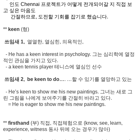
인도 Chennai 프로젝트가 어떻게 전개되어갈 지 직접 보
고 싶은 마음도
간절하므로, 도전할 기회를 잡기로 했습니다.
**
keen
(
형
)
쓰임새
1,
열열한
,
열심힌
,
의욕적인
,
- He has a keen interest in psychology.
그는
심리학에
열정
적인
관심을
가지고
있다
.
- a keen tennis player
테니스에
열심인
선수
쓰임새
2,
be keen to do…
. …
할
수
있기를
열망하고
있는
- He’s keen to show me his new paintings.
그녀는
새로
그
린
그림을
나에게
보여주기를
간절히
바라고
있다
.
= He is eager to show me his new paintings.
**
firsthand
(
부
)
직접
,
직접체험으로
(know, see, learn,
experience, witness
동사
뒤에
오는
경우가
많아
)