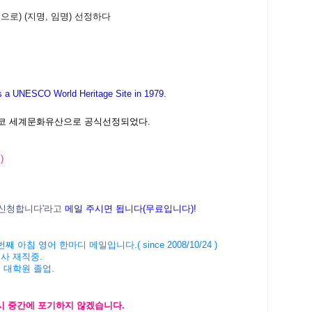
 (공식으로) (지명, 임명) 선정하다
s a UNESCO World Heritage Site in 1979.
네스코 세계문화유산으로 공식선정되었다.
 )
신청
합니다
'
라고
메일
주시면
됩니다
(
무료입니다
)!
번째
아침
영어
한마디
메일입니다
.( since 2008/10/24 )
회사
재직중
.
버
대학원
졸업
.
시
중간에
포기하지
않겠습니
다
.