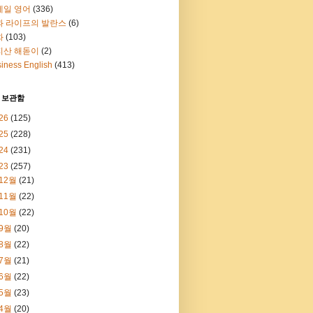
메일 영어
(336)
과 라이프의 발란스
(6)
화
(103)
지산 해돋이
(2)
iness English
(413)
 보관함
26
(125)
25
(228)
24
(231)
23
(257)
12월
(21)
11월
(22)
10월
(22)
9월
(20)
8월
(22)
7월
(21)
6월
(22)
5월
(23)
4월
(20)