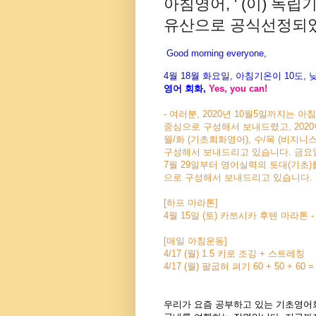
아침영어, ' (이) 독
유산으로 공식선정되었다. 
Good morning everyone,
4월
18월 화
요일
,
아침기온이
10
도
,
영어
회화
,
Yes, you can!
- 여러분, 2020년 10월5일까지는 
중심으로 구성해서 보내드렸고, 2020
월/화 (기초회화영어), 수/목 (비지니
구성해서 보내드리고 있습니다. 금요일에는
7월 29일부터 영어실력의 토대(기초)
으로 구성해서 보내드리고 있습니다.
[하프 마라톤]
4월 15일 (토) 카쯔시카 후텐 마라톤 
[매일 아침운동]
4/17 (월) 1.5 키로 조깅 + 스트레칭
4/17 (월) 팔굽혀 펴기 60 + 50 + 60 =
우리가 요즘 공부하고 있는 기초영어