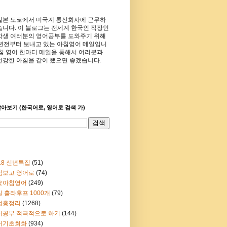
일본 도쿄에서 미국계 통신회사에 근무하
습니다. 이 블로그는 전세계 한국인 직장인
학생 여러분의 영어공부를 도와주기 위해
8년전부터 보내고 있는 아침영어 메일입니
아침 영어 한마디 메일을 통해서 여러분과
건강한 아침을 같이 했으면 좋겠습니다.
아보기 (한국어로, 영어로 검색 가)
18 신년특집
(51)
림보고 영어로
(74)
요아침영어
(249)
 훌라후프 1000개
(79)
법총정리
(1268)
어공부 적극적으로 하기
(144)
어기초회화
(934)