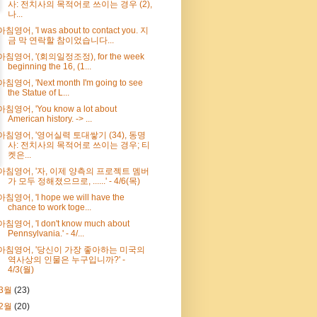
사: 전치사의 목적어로 쓰이는 경우 (2),
나...
아침영어, 'I was about to contact you. 지
금 막 연락할 참이었습니다...
아침영어, '(회의일정조정), for the week
beginning the 16, (1...
아침영어, 'Next month I'm going to see
the Statue of L...
아침영어, 'You know a lot about
American history. -> ...
아침영어, '영어실력 토대쌓기 (34), 동명
사: 전치사의 목적어로 쓰이는 경우; 티
켓은...
아침영어, '자, 이제 양측의 프로젝트 멤버
가 모두 정해졌으므로, ......' - 4/6(목)
아침영어, 'I hope we will have the
chance to work toge...
아침영어, 'I don't know much about
Pennsylvania.' - 4/...
아침영어, '당신이 가장 좋아하는 미국의
역사상의 인물은 누구입니까?' -
4/3(월)
3월
(23)
2월
(20)