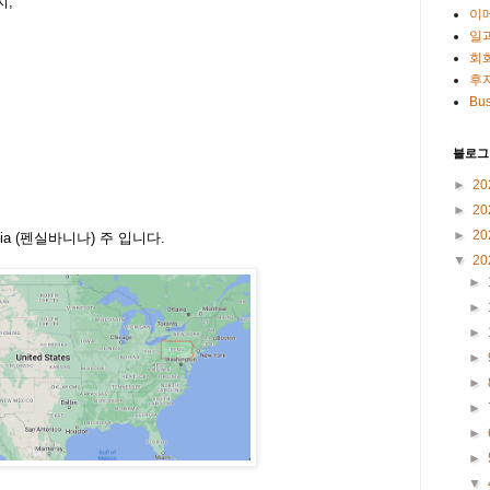
지,
이
일
회
후
Bus
블로그
►
20
►
20
►
20
ania (펜실바니나) 주 입니다.
▼
20
►
►
►
►
►
►
►
►
▼