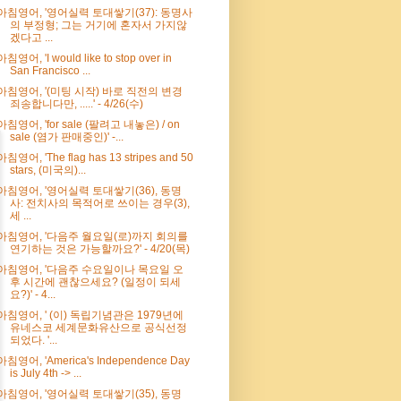
아침영어, '영어실력 토대쌓기(37): 동명사
의 부정형; 그는 거기에 혼자서 가지않
겠다고 ...
아침영어, 'I would like to stop over in
San Francisco ...
아침영어, '(미팅 시작) 바로 직전의 변경
죄송합니다만, .....' - 4/26(수)
아침영어, 'for sale (팔려고 내놓은) / on
sale (염가 판매중인)' -...
아침영어, 'The flag has 13 stripes and 50
stars, (미국의)...
아침영어, '영어실력 토대쌓기(36), 동명
사: 전치사의 목적어로 쓰이는 경우(3),
세 ...
아침영어, '다음주 월요일(로)까지 회의를
연기하는 것은 가능할까요?' - 4/20(목)
아침영어, '다음주 수요일이나 목요일 오
후 시간에 괜찮으세요? (일정이 되세
요?)' - 4...
아침영어, ' (이) 독립기념관은 1979년에
유네스코 세계문화유산으로 공식선정
되었다. '...
아침영어, 'America's Independence Day
is July 4th -> ...
아침영어, '영어실력 토대쌓기(35), 동명