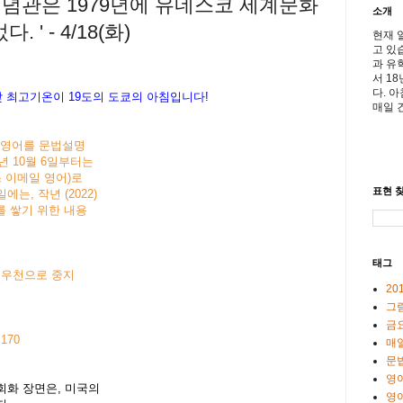
립기념관은 1979년에 유네스코 세계문화
소개
' - 4/18(화)
현재 
고 있
과 유
서 1
다. 
낮
최고기온이
19
도의
도
쿄의
아침입니다
!
매일 
아침영어를 문법설명
년 10월 6일부터는
스 이메일 영어)로
표현 찾
, 작년 (2022)
를 쌓기 위한 내용
태그
- 우천으로 중지
20
그
금
 170
매일
문
영
회화 장면은, 미국의
영