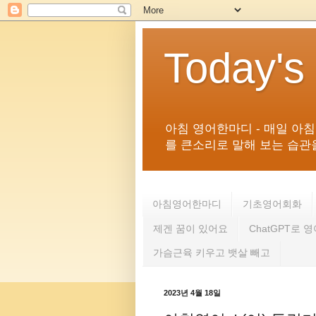
Today's
아침 영어한마디 - 매일 아
를 큰소리로 말해 보는 습관을 
아침영어한마디
기초영어회화
제겐 꿈이 있어요
ChatGPT로 
가슴근육 키우고 뱃살 빼고
2023년 4월 18일