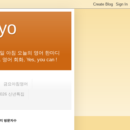
kyo
일 아침 오늘의 영어 한마디
화, Yes, you can !
금요아침영어
2026 신년특집
지 방문자수