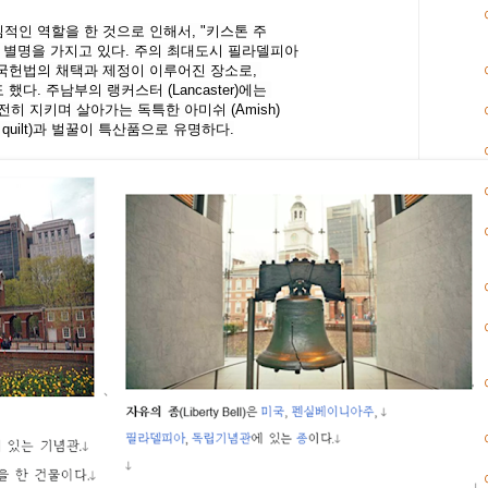
적인 역할을 한 것으로 인해서
,
"
키스톤
주
별명을
가지고 있다
.
주의 최대도시 필라델피아
중국헌법의 채택과
제정이 이루어진 장소로
,
 했다
.
주남부의 랭커스터
(Lancaster)
에는
여전히 지키며 살아가는 독특한 아미쉬
(Amish)
 quilt)
과 벌꿀이 특산품으로 유명하다
.