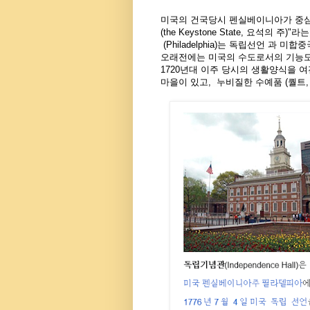
미국의
건국당시
펜실베이니아가
중심
(the Keystone State,
요석의 주
)
"
라는
(Philadelphia)
는 독립선언 과 미합
오래전에는 미국의 수도로서의 기능도
1720
년대 이주 당시의 생활양식을 
마을이 있고
,
누비질한 수예품
(
퀄트
,