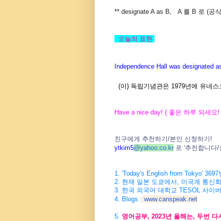
** designate A as B, A 를 B 로
오늘의
표현
Independence Hall was designated a
(이) 독립기념관은 1979년에 유
Have a nice day! (
좋은
하루
되세요
!
친구에게
추천하기
/
본인
신청하기
!
ytkim5
@
yahoo.co.kr
로
'
추천합니다
/
1. 'Today's English from Tokyo' 3697
2.
현재
일본
도쿄에서
,
미국계
통신
3.
한국
외국어
대학교
TESOL
사이
4. Blogs :
www.canspeak.net
5.
영어공부
, 2023
년
올해는
,
두번
다