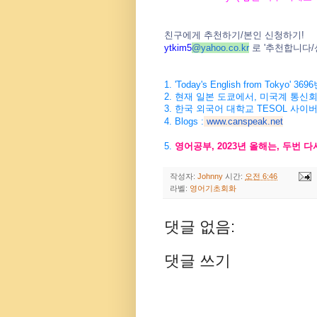
친구에게
추천하기
/
본인
신청하기
!
ytkim5
@
yahoo.co.kr
로
'
추천합니다
/
1. 'Today's English from Tokyo' 3696
2.
현재
일본
도쿄에서
,
미국계
통신
3.
한국
외국어
대학교
TESOL
사이
4. Blogs :
www.canspeak.net
5.
영어공부
, 2023
년
올해는
,
두번
다
작성자:
Johnny
시간:
오전 6:46
라벨:
영어기초회화
댓글 없음:
댓글 쓰기