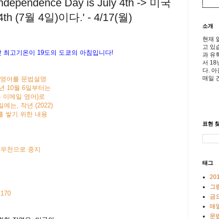
dependence Day is July 4th -> 미국
 (7월 4일)이다.' - 4/17(월)
소개
현재 
고 있
낮
최고기온이
19
도의
도
쿄의
아침입니다
!
과 유
서 1
다. 
매일 
아침영어를 문법설명
년 10월 6일부터는
스 이메일 영어)로
, 작년 (2022)
를 쌓기 위한 내용
표현 찾
- 우천으로 중지
태그
20
그
 170
금
매일
문