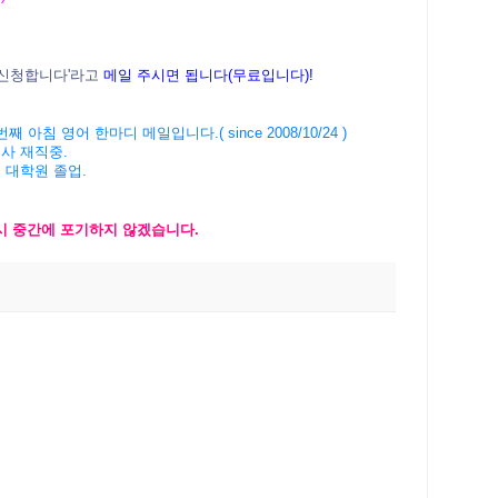
신청
합니다
'
라고
메일
주시면
됩니다
(
무료입니다
)!
번째
아침
영어
한마디
메일입니다
.( since 2008/10/24 )
회사
재직중
.
버
대학원
졸업
.
시
중간에
포기하지
않겠습니
다
.