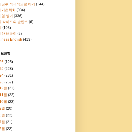
어공부 적극적으로 하기
(144)
어기초회화
(934)
메일 영어
(336)
과 라이프의 발란스
(6)
화
(103)
지산 해돋이
(2)
iness English
(413)
 보관함
26
(125)
25
(228)
24
(231)
23
(257)
12월
(21)
11월
(22)
10월
(22)
9월
(20)
8월
(22)
7월
(21)
6월
(22)