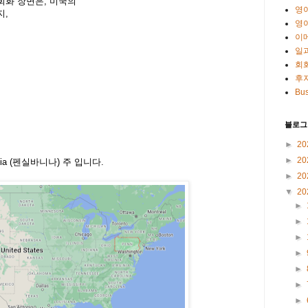
회화 장면은, 미국의
영
지,
영
이
일
회
후
Bus
블로그
►
20
►
20
ania (펜실바니나) 주 입니다.
►
20
▼
20
►
►
►
►
►
►
►