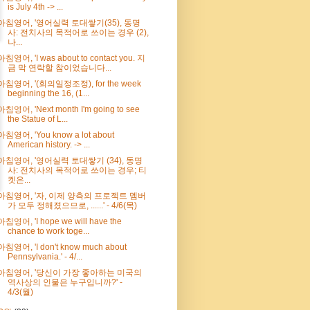
is July 4th -> ...
아침영어, '영어실력 토대쌓기(35), 동명
사: 전치사의 목적어로 쓰이는 경우 (2),
나...
아침영어, 'I was about to contact you. 지
금 막 연락할 참이었습니다...
아침영어, '(회의일정조정), for the week
beginning the 16, (1...
아침영어, 'Next month I'm going to see
the Statue of L...
아침영어, 'You know a lot about
American history. -> ...
아침영어, '영어실력 토대쌓기 (34), 동명
사: 전치사의 목적어로 쓰이는 경우; 티
켓은...
아침영어, '자, 이제 양측의 프로젝트 멤버
가 모두 정해졌으므로, ......' - 4/6(목)
아침영어, 'I hope we will have the
chance to work toge...
아침영어, 'I don't know much about
Pennsylvania.' - 4/...
아침영어, '당신이 가장 좋아하는 미국의
역사상의 인물은 누구입니까?' -
4/3(월)