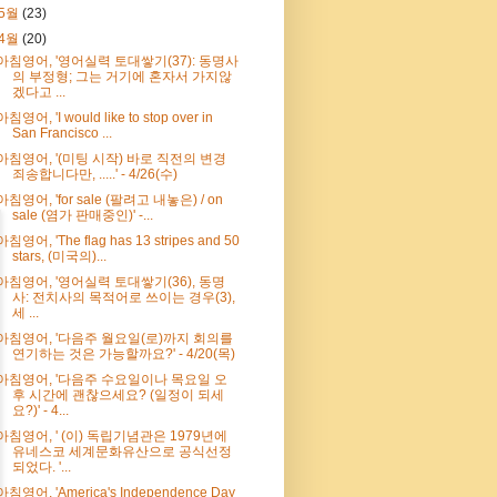
5월
(23)
4월
(20)
아침영어, '영어실력 토대쌓기(37): 동명사
의 부정형; 그는 거기에 혼자서 가지않
겠다고 ...
아침영어, 'I would like to stop over in
San Francisco ...
아침영어, '(미팅 시작) 바로 직전의 변경
죄송합니다만, .....' - 4/26(수)
아침영어, 'for sale (팔려고 내놓은) / on
sale (염가 판매중인)' -...
아침영어, 'The flag has 13 stripes and 50
stars, (미국의)...
아침영어, '영어실력 토대쌓기(36), 동명
사: 전치사의 목적어로 쓰이는 경우(3),
세 ...
아침영어, '다음주 월요일(로)까지 회의를
연기하는 것은 가능할까요?' - 4/20(목)
아침영어, '다음주 수요일이나 목요일 오
후 시간에 괜찮으세요? (일정이 되세
요?)' - 4...
아침영어, ' (이) 독립기념관은 1979년에
유네스코 세계문화유산으로 공식선정
되었다. '...
아침영어, 'America's Independence Day