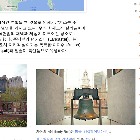
►
▼
적인 역할을 한 것으로 인해서
,
"
키스톤
주
별명을
가지고 있다
.
주의 최대도시 필라델피아
중국헌법의 채택과
제정이 이루어진 장소로
,
 했다
.
주남부의 랭커스터
(Lancaster)
에는
여전히 지키며 살아가는 독특한 아미쉬
(Amish)
 quilt)
과 벌꿀이 특산품으로 유명하다
.