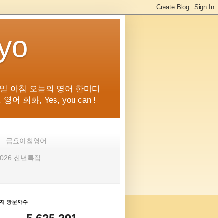
kyo
일 아침 오늘의 영어 한마디
화, Yes, you can !
금요아침영어
2026 신년특집
지 방문자수