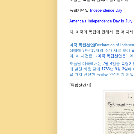
독립기념일
Independence Day
America's Independence Day is July 
자, 미국의 독립에 관해서 좀 더 자
미국
독립선언
(
Declaration of Indepe
상태에
있던
13
개의
주가
서로
모여
며
,
이
사건은
〈
미국
독립선언문
〉
에
오늘날
미국에서는
7
월
4
일
을
독립기
에
걸친
싸움
끝에
1783
년
9
월
3
일
에
을
거쳐
완전한
독립을
인정받게
되었
[독립선언서]