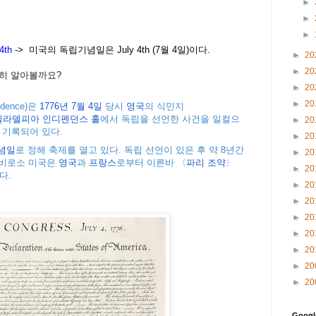
►
►
►
4th
-> 미국의 독립기념일은 July 4th (7월 4일)이다.
►
20
►
20
세히 알아볼까요?
►
20
►
20
ndence)
은
1776
년
7
월
4
일
당시
영국
의
식민지
필라델피아
인디펜던스
홀
에서
독립을
선언한
사건을
일컬으
►
20
기록되어
있다
.
►
20
념일
로
정해
축제를
열고
있다
.
독립
선언이
있은
후
약
8
년간
►
20
비로소
미국은
영국
과
프랑스
로부터
이른바
〈
파리
조약
〉
►
20
다
.
►
20
►
20
►
20
►
20
►
20
►
20
►
20
Goog