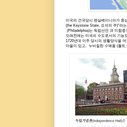
미국의
건국당시
펜실베이니아가
중심
(the Keystone State,
요석의 주
)
"
라는
(Philadelphia)
는 독립선언 과 미합
오래전에는 미국의 수도로서의 기능도
1720
년대 이주 당시의 생활양식을 
마을이 있고
,
누비질한 수예품
(
퀄트
,