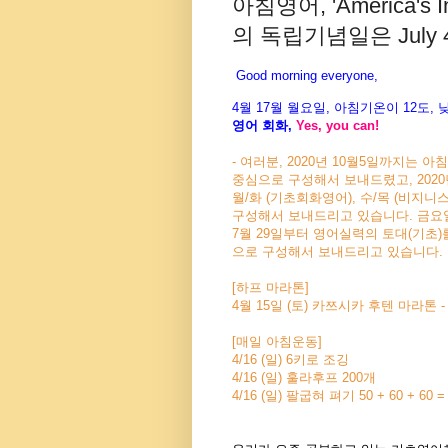
아침영어, 'America's In
의 독립기념일은 July 4th
Good morning everyone,
4월
17월 월
요일
,
아침기온이
12
도
,
영어
회화
,
Yes, you can!
- 여러분, 2020년 10월5일까지는 
중심으로 구성해서 보내드렸고, 2020
월/화 (기초회화영어), 수/목 (비지니
구성해서 보내드리고 있습니다. 금요일에는
7월 29일부터 영어실력의 토대(기초)
으로 구성해서 보내드리고 있습니다.
[하프 마라톤]
4월 15일 (토) 카쯔시카 후텐 마라톤 
[매일 아침운동]
4/16 (일) 6키로 조깅
4/16 (일) 훌라후프 200개
4/16 (일) 팔굽혀 펴기 50 + 60 + 60 =