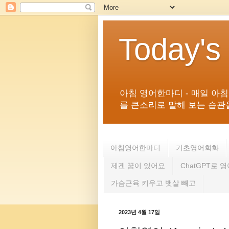
Today's
아침 영어한마디 - 매일 아
를 큰소리로 말해 보는 습관을 
아침영어한마디
기초영어회화
제겐 꿈이 있어요
ChatGPT로 
가슴근육 키우고 뱃살 빼고
2023년 4월 17일