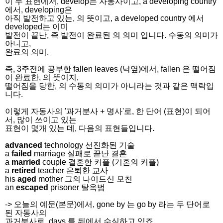
이 두 표현에서, develop는 자동사이고, a developing country
에서, developing은
아직 발전하고 있는, 의 뜻이고, a developed country 에서
developed는 이미
발전이 끝난, 즉 발전이 완료된 의 의미 입니다. 수동의 의미가
아니고,
완료의 의미.
즉, 3주전에 공부한 fallen leaves (낙옆)에서, fallen 은 떨어짐
이 완료한, 의 뜻이지,
떨어짐을 당한, 의 수동의 의미가 아니라는 것과 같은 맥락입
니다.
이렇게 자동사의 '과거분사 + 명사'로, 한 단어 (표현)이 되어
서, 많이 쓰이고 있는
표현이 몇개 있는 데, 다음의 표현들입니다.
advanced
technology 선진화된 기술
a
failed
marriage 실패로 끝난 결혼
a
married
couple 결혼한 커플 (기혼의 커플)
a
retired
teacher 은퇴한 교사
his
aged
mother 그의 나이드신 모친
an
escaped
prisoner 탈옥범
-> 오늘의 예문(본문)에서, gone by 는 go by 라는 두 단어로
된 자동사의
과거분사로, days 를 뒤에서 수식하고 있죠.