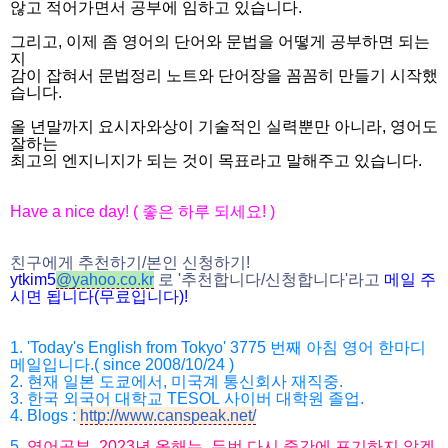
않고 적어가면서 공부에 임하고 있습니다.
그리고, 이제 좀 영어의 단어와 문법을 어떻게 공부하면 되는
지
감이 잡혀서 문법정리 노트와 단어장을 꼼꼼히 만들기 시작했
습니다.
올 년말까지 요시자와상이 기술적인 실력뿐만 아니라, 영어도
잘하는
최고의 엔지니지가 되는 것이 목표라고 말해주고 있습니다.
Have a nice day! (
좋은 하루 되세요
! )
친구에게 추천하기
/
본인 신청하기
!
ytkim5
@
yahoo.co.kr
로
'
추천합니다
/
신청
합니다
'
라고
메일
주
시면
됩니다
(
무료입니다
)!
1. 'Today's English from Tokyo' 3775
번째 아침 영어 한마디
메일입니다
.( since 2008/10/24 )
2.
현재 일본 도쿄에서
,
미국계 통신회사 재직중
.
3. 한국
외국어 대학교
TESOL
사이버 대학원 졸업
.
4.
Blogs :
http://www.canspeak.net/
5.
영어공부
, 2023
년 올해는
,
두번 다시 중간에 포기하지 않겠