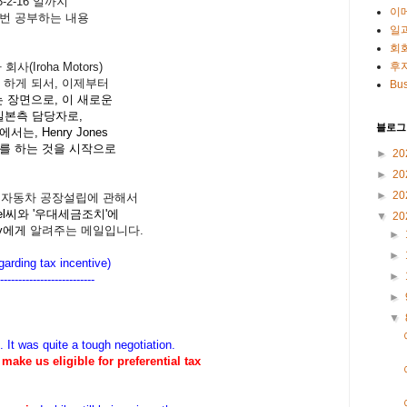
3-2-16 일까지
이
한번 공부하는 내용
일
회
(Iroha Motors)
후
병을 하게 되서, 이제부터
Bus
 장면으로, 이 새로운
의 일본측 담당자로,
블로그
서는, Henry Jones
를 하는 것을 시작으로
►
20
►
20
►
20
ia에 자동차 공장설립에 관해서
Patel씨와 '우대세금조치'에
▼
20
ry에게
알려주는 메일입니다.
►
►
garding tax incentive)
►
------
--------------------
►
▼
. It was quite a tough negotiation.
 make us eligible for preferential tax