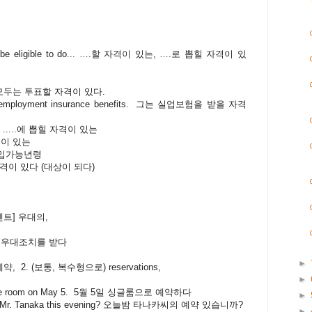
 be eligible to do...
….
할
자격이
있는
, ….
로
뽑힐
자격이
있
모두는
투표할
자격이
있다
.
nemployment insurance benefits.
그는
실업보험을
받을
자격
....
에
뽑힐
자격이
있는
격이
있는
입가능년령
격이
있다
(
대상이
되다
)
센트
]
우대의
,
t
우대조치를
받다
►
예약
,
2. (
보통
,
복수형으로
) reservations,
►
ingle room on May 5. 5월 5일 싱글룸으로 예약하다
►
for Mr. Tanaka this evening? 오늘밤 타나카씨의 예약 있습니까?
►