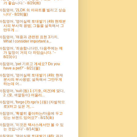
가 좋습니다.' - 8/29(화)
아침영어, '2LDK 의 아파트를 빌리고 싶습
니다' - 8/28(월)
아침영어, '영어실력 토대쌓기 (49) 현재분
사의 부사적 용법; 그들을 설득해서 그
만두게 ...
아침영어, '채용과 관련된 표현 3가지,
What I consider important a...
아침영어, '죄송합니다만, 다음주에는 제
가 일정이 거의 다 차있습니다. ' -
8/23(수)
아침영어, 'pet 기르고 게세요? Do you
have a pet?' - 8/21(월)
아침영어, '영어실력 토대쌓기 (49): 현재
분사의 부사용법; 설득해서 그만두게
하는데 어...
아침영어, 'suit (동) 1 (기호, 여건)에 맞다,
2. (옷, 색깔등이) 어울리...
아침영어, 'forgo [ fɔːrɡo'ʊ ] (동) (자발적으
로)(하고 싶은 거, ...
아침영어, '특별히 좋아하는/마음에 두고
있는 브랜드 있어요?' - 8/15(화)
아침영어, '이것은 텍사스에서만 볼 수 있
는 것입니다' - 8/14(월)
아침영어, '영어실력 토대쌓기 (48): 과거