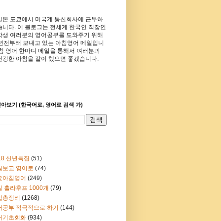
일본 도쿄에서 미국계 통신회사에 근무하
습니다. 이 블로그는 전세계 한국인 직장인
학생 여러분의 영어공부를 도와주기 위해
8년전부터 보내고 있는 아침영어 메일입니
아침 영어 한마디 메일을 통해서 여러분과
건강한 아침을 같이 했으면 좋겠습니다.
아보기 (한국어로, 영어로 검색 가)
18 신년특집
(51)
림보고 영어로
(74)
요아침영어
(249)
 훌라후프 1000개
(79)
법총정리
(1268)
어공부 적극적으로 하기
(144)
어기초회화
(934)