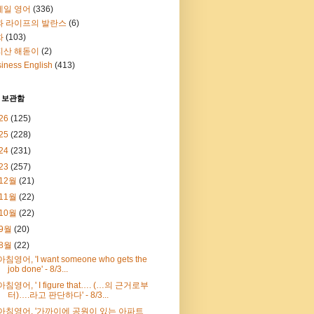
메일 영어
(336)
과 라이프의 발란스
(6)
화
(103)
지산 해돋이
(2)
iness English
(413)
 보관함
26
(125)
25
(228)
24
(231)
23
(257)
12월
(21)
11월
(22)
10월
(22)
9월
(20)
8월
(22)
아침영어, 'I want someone who gets the
job done' - 8/3...
아침영어, ' I figure that…. (…의 근거로부
터)….라고 판단하다' - 8/3...
아침영어, '가까이에 공원이 있는 아파트