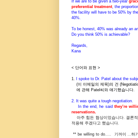
If we are to be given a two-year
grac
preferential treatment
, the proportio
the facility will have to be 50% by t
40%.
To be honest, 40% was already an am
Do you think 50% is achievable?
Regards,
Kana
< 단어와 표현 >
1.
I spoke to Dr. Patel about the subj
(이 이메일의 제목)의 건 (
Negotiat
에 관해 Patel씨와 얘기했습니다.
2.
It was quite a tough negotiation.
In the end, he said
they’re will
reservations.
아주 힘든 협상이었습니다. 결론적으
적용해 주겠다고 했습니다.
** be willing to do..... 기꺼이 ..