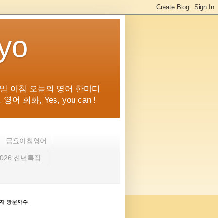
kyo
일 아침 오늘의 영어 한마디
화, Yes, you can !
금요아침영어
2026 신년특집
지 방문자수