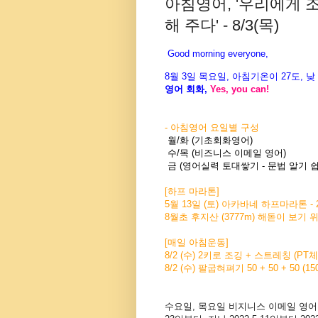
아침영어, '우리에게
해 주다' - 8/3(목)
Good morning everyone,
8월 3
일 목
요
일, 아침기온이 27도
, 
영어 회화,
Yes, you
can!
- 아침영어 요일별 구성
월/화 (기초회화영어)
수/목 (비즈니스 이메일 영어)
금 (영어실력 토대쌓기 - 문법 알기 쉽
[하프 마라톤]
5월 13일 (토) 아카바네 하프마라톤 - 
8월초 후지산 (3777m) 해돋이 보기
[
매일 아침운동]
8/2 (수) 2키로 조깅 + 스트레칭 (P
8/2 (수) 팔굽혀펴기 50 + 50 + 50 (15
수요일, 목요일 비지니스
이메일 영어는