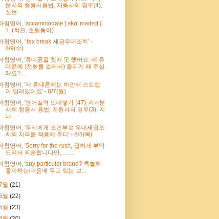
분사의 형용사용법, 자동사의 경우(4),
실현...
아침영어, 'accommodate [ əkɑ'ːmədeɪt ],
1. (회관, 호텔등이)...
아침영어, ' tax break 세금우대조치' -
8/9(수)
아침영어, '휴대폰을 찾지 못 했어요. 제 휴
대폰에 (전화를 걸어서) 울리게 해 주실
래요?...
아침영어, '제 휴대폰에는 하얀색 스트랩
이 달려있어요' - 8/7(월)
아침영어, '영어실력 토대쌓기 (47) 과거분
사의 형용사 용법: 자동사의 경우(3), 지
나...
아침영어, '우리에게 조건부로 우대세금조
치의 자격을 적용해 주다' - 8/3(목)
아침영어, 'Sorry for the rush, 급하게 부탁
드려서 죄송합니다만, ........
아침영어, 'any particular brand? 특별히
좋아하는/마음에 두고 있는 브...
7월
(21)
6월
(22)
5월
(23)
4월
(20)