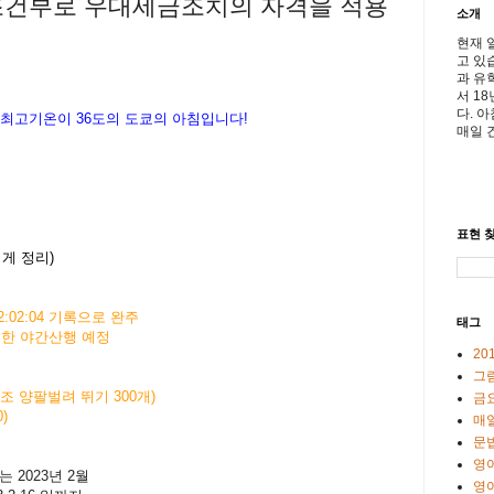
 조건부로 우대세금조치의 자격을 적용
소개
현재 
고 있
과 유
서 1
다. 
낮 최고기온이
36도의 도쿄의 아침입니다!
매일 
표현 찾
게 정리)
2:02:04 기록으로 완주
태그
 위한 야간산행 예정
20
그
T체조 양팔벌려 뛰기 300개)
금
0)
매일
문
영
 2023년 2월
영