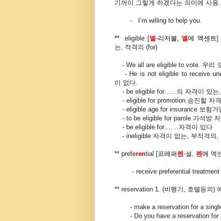
기꺼이 그렇게 하겠다는
의미에
사용
.
-
I’m willing to help you.
**
eligible [
엘
-
리저블,
엘
에 엑센트
]
는
,
적격의
(for)
- We all are eligible to vote.
우리
- He is not eligible to receive u
이
없다
.
- be eligible for…...의 자격이 있는, .
- eligible for promotion
승진할
자
- eligible age for insurance
보험가
- to be eligible for parole
가석방
자
- be eligible for…. ..
자격이
있다
- ineligible
자격이
없는
,
부적격의
,
** prefe
ren
tial [
프레퍼
렌
-
셜
,
렌
에
엑
- receive preferential treatmen
** reservation 1. (
비행기
,
호텔등의
)
- make a reservation for a s
- Do you have a reservation 