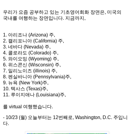
우리가
요즘
공부하고
있는 기초영어회화 장면은
,
미국의
국내를 여행하는 장면입니다
.
지금까지
,
1.
아리조나
(Arizona)
주
,
2.
캘리포니아
(California)
주
,
3.
네바다
(Nevada)
주
,
4.
콜로라도
(Colorado)
주
,
5.
와이오밍
(Wyoming)
주
,
6.
위스콘신
(Wisconsin)
주
,
7.
일리노이즈
(illinois)
주
,
8.
펜실바니아
(Pennsylvania)
주
,
9.
뉴욕
(New York)
주
,
10. 텍사스 (Texas)주,
11. 루이지애나 (Louisiana)주,
를
virtual
여행했습니다
.
- 10/23 (
월
) 오늘부터는
12
번째로
, Washington, D.C.
주입니
다
.