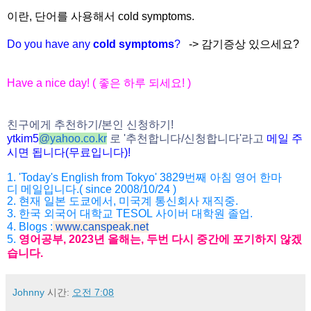
이란, 단어를 사용해서 cold symptoms.
Do you have any
cold symptoms
?
-> 감기증상 있으세요?
Have a nice day! (
좋은
하루
되세요
! )
친구에게
추천하기
/
본인
신청하기
!
ytkim5
@
yahoo.co.kr
로
'
추천합니다
/
신청
합니다
'
라고
메일
주
시면
됩니다
(
무료입니다
)!
1. 'Today's English from Tokyo' 3829
번째
아침
영어
한마
디
메일입니다
.( since 2008/10/24 )
2.
현재
일본
도쿄에서
,
미국계
통신회사
재직중
.
3.
한국
외국어
대학교
TESOL
사이버
대학원
졸업
.
4. Blogs :
www.canspeak.net
5.
영어공부
, 2023
년
올해는
,
두번
다시
중간에
포기하지
않겠
습니
다
.
Johnny
시간:
오전 7:08