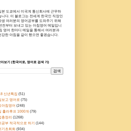
일본 도쿄에서 미국계 통신회사에 근무하
습니다. 이 블로그는 전세계 한국인 직장인
학생 여러분의 영어공부를 도와주기 위해
8년전부터 보내고 있는 아침영어 메일입니
아침 영어 한마디 메일을 통해서 여러분과
건강한 아침을 같이 했으면 좋겠습니다.
아보기 (한국어로, 영어로 검색 가)
18 신년특집
(51)
림보고 영어로
(75)
요아침영어
(248)
 훌라후프 1000개
(79)
법총정리
(1268)
어공부 적극적으로 하기
(144)
어기초회화
(934)