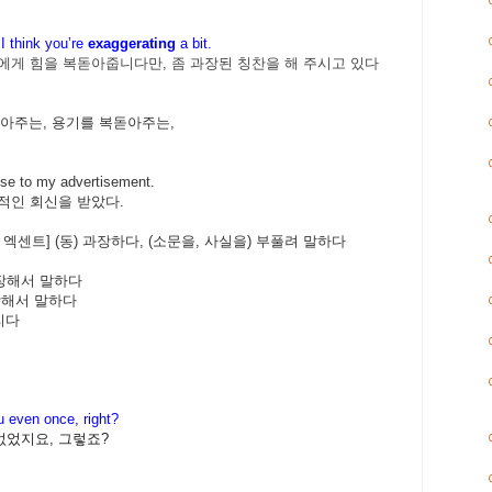
 I think you’re
exaggerating
a
bit.
게 힘을 복돋아줍니다만, 좀 과장된 칭찬을 해 주시고 있다
아주는
,
용기를
복돋아주는
,
se to my advertisement.
적인
회신을
받았다
.
엑센트
] (
동
)
과장하다
, (
소문을
,
사실을
)
부풀려
말하다
장해서
말하다
장해서
말하다
리다
u even once, right?
없었지요, 그렇죠?