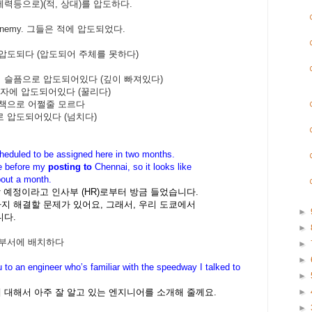
세력등으로
)(
적, 상대
)를
압도하다
.
enemy.
그들은
적에
압도되었다
.
압도되다
(
압도되어
주체를
못하다
)
ef. 슬픔으로 압도되어있다 (깊이 빠져있다)
자에
압도되어있다 (
꿀리다)
책으로
어쩔줄
모르다
로 압도되어있다
(
넘치다)
scheduled to be assigned here
in two months.
ve before my
posting to
Chennai, so it looks like
bout a month.
 예정이라고 인사부 (HR)로부터 방금 들었습니다.
가지 해결할 문제가 있어요, 그래서, 우리 도쿄에서
►
니다.
►
부서에
배치하다
►
►
u to an engineer who’s familiar
with the speedway I talked to
►
 대해서 아주 잘 알고 있는 엔지니어를 소개해 줄께요.
►
►