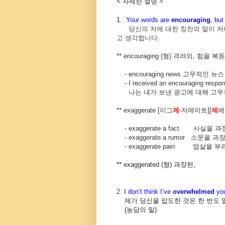
< 자세한 설명 >
1.
Your words are
encouraging
, but
당신의 저에 대한 칭찬의 말이 저에
고 생각합니다.
** encouraging (
형
)
격려의
,
힘을
복돋
- encouraging news
고무적인
뉴스
- I received an encouraging respon
나는
내가
보낸
광고에
대해
고무
** exaggerate [
이그
제
-
저레이트
][
제
에
- exaggerate a fact
사실을
과
- exaggerate a rumor
소문을
과
- exaggerate pain
엄살을
부
**
exaggerated (
형
)
과장된
,
2.
I don’t think I’ve
overwhelmed
yo
제가 당신을 압도한 것은 한 번도 
(농담의 말)