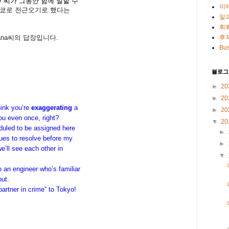
y 씨가 그동안 함께 일할 수
이
도쿄로 전근오기로 했다는
일
회
Kana씨의 답장입니다.
후
Bus
블로그
►
20
►
20
hink you’re
exaggerating
a
►
20
ou even once, right?
▼
20
eduled to be assigned here
►
sues to resolve before my
►
e’ll see each other in
▼
o an engineer who’s familiar
out.
artner in crime” to Tokyo!