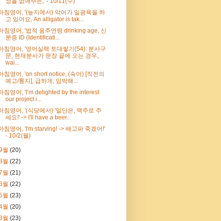
정을 없애주는,' - 10/11(수)
아침영어, '(늪지에서) 악어가 일광욕을 하
고 있어요, An alligator is tak...
아침영어, '법적 음주연령 drinking age, 신
분증 ID (Identificati...
아침영어, '영어실력 토대쌓기(54): 분사구
문, 현재분사가 문장 끝에 오는 경우,
wai...
아침영어, 'on short notice, (숙어) [직전의
예고/통지], 급하게, 임박해...
아침영어, 'I’m delighted by the interest
our project i...
아침영어, '(식당에서) '일단은, 맥주로 주
세요!' -> I'll have a beer...
아침영어, 'I'm starving! -> 배고파 죽겠어!'
- 10/2(월)
9월
(20)
8월
(22)
7월
(21)
6월
(22)
5월
(23)
4월
(20)
3월
(23)