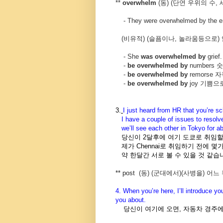
**
overwhelm
(
동
) (
단연
우위의
수
,
- They were overwhelmed by the 
(
비유적
) (
슬픔이나
,
놀라움등으로
)
- She
was overwhelmed by
gri
-
be overwhelmed by
numbers
숫
-
be overwhelmed by
remorse
자
-
be overwhelmed by
joy
기쁨으
3.
I just heard from HR that you’re 
I have a couple of issues to resol
we’ll see each other in
Tokyo for a
당신이 2달후에 여기 도쿄로 취임할
제가 Chennai로 취임하기 전에 몇
약 한달간 서로 볼 수 있을 것 같습
** post
(
동
) (
군대에서
)(
사병을
)
어느
4.
When you’re here, I’ll introduce yo
you about.
당신이 여기에 오면, 자동차 경주에