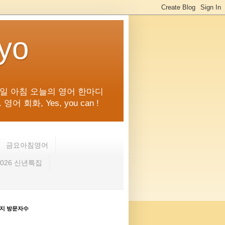
kyo
일 아침 오늘의 영어 한마디
화, Yes, you can !
금요아침영어
2026 신년특집
지 방문자수