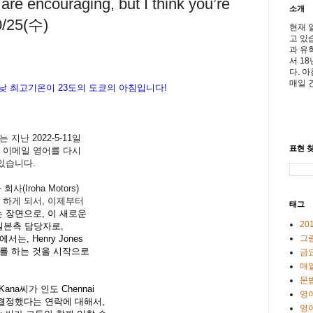
 encouraging, but I think you’re
소개
10/25(수)
현재 
고 있
과 유
서 1
다. 
매일 
 낮 최고기온이
23도의 도쿄의 아침입니다!
어는
지난 2022-5-11
일
표현 찾
 이메일 영어를 다시
있습니다.
(Iroha Motors)
병을 하게 되서, 이제부터
태그
 장면으로, 이 새로운
20
의 일본측 담당자로,
서는, Henry Jones
그
를 하는 것을 시작으로
금
매일
문
na씨가 인도 Chennai
영
결정했다는 연락에 대해서,
영