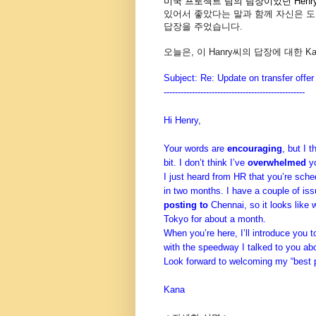
미국 프로젝트 팀의 팀장이었던 Henr
있어서 좋았다는 말과 함께 자신은 
답장을 주었습니다.
오늘은, 이 Hanry씨의 답장에 대한 
Subject: Re: Update on transfer offer
------------------------------
--------------------
Hi Henry,
Your words are
encouraging
, but I t
bit. I don’t think I’ve
overwhelmed
y
I just heard from HR that you’re sch
in two months. I have a couple of is
posting to
Chennai, so it looks like w
Tokyo for about a month.
When you’re here, I’ll introduce you t
with the speedway I talked to you ab
Look forward to welcoming my “best p
Kana