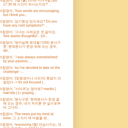
아침영어, '3일 (월) 16:00 이나 4일 (화)
17:30 에 시간이 되시는지요?' ...
아침영어, 'Your words are encouraging,
but I think you...
아침영어, '감기증상 있으세요? Do you
have any cold symptoms?' ...
아침영어, '그녀는 사려깊은 것 같아요,
She seems thoughtful' - 10/...
아침영어, '영어실력 토대쌓기(56) 분사구
문: 현재분사가 문장 뒤에 오는 경우,
stri...
아침영어, ' I was always overwhelmed
by your passion, ...
아침영어, 'so I’ve decided to take on the
challenge' -...
아침영어, '(망원경이나 사진의) 촛점이 안
맞았다 -> It's not focused (...
아침영어, ''사마귀'는 영어로? mantis [
mæ'ntɪs ] (= praying...
아침영어, '분사구문: 현재분사가 문장 끝
에 오는 경우; 내가 저지른 큰 실수로부
터 그녀의...
아침영어, 'The news put my mind at
ease, 그 소식이 제 마음을 편...
아침영어, 'reassuring (형) 안심시키는, 걱