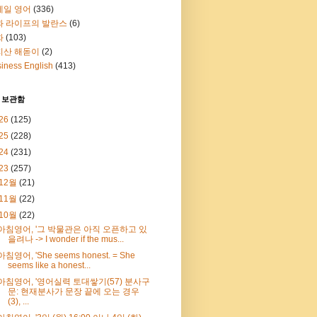
메일 영어
(336)
과 라이프의 발란스
(6)
화
(103)
지산 해돋이
(2)
iness English
(413)
 보관함
26
(125)
25
(228)
24
(231)
23
(257)
12월
(21)
11월
(22)
10월
(22)
아침영어, '그 박물관은 아직 오픈하고 있
을려나 -> I wonder if the mus...
아침영어, 'She seems honest. = She
seems like a honest...
아침영어, '영어실력 토대쌓기(57) 분사구
문: 현재분사가 문장 끝에 오는 경우
(3), ...