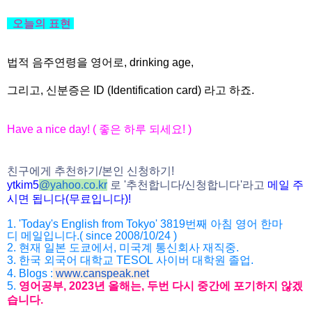
오늘의
표현
법적 음주연령을 영어로, drinking age,
그리고, 신분증은
ID (Identification card) 라고 하죠.
Have a nice day! (
좋은
하루
되세요
! )
친구에게
추천하기
/
본인
신청하기
!
ytkim5
@
yahoo.co.kr
로
'
추천합니다
/
신청
합니다
'
라고
메일
주
시면
됩니다
(
무료입니다
)!
1. 'Today's English from Tokyo' 3819
번째
아침
영어
한마
디
메일입니다
.( since 2008/10/24 )
2.
현재
일본
도쿄에서
,
미국계
통신회사
재직중
.
3.
한국
외국어
대학교
TESOL
사이버
대학원
졸업
.
4. Blogs :
www.canspeak.net
5.
영어공부
, 2023
년
올해는
,
두번
다시
중간에
포기하지
않겠
습니
다
.