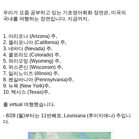
우리가
요즘
공부하고
있는 기초영어회화 장면은
,
미국의
국내를 여행하는 장면입니다
.
지금까지
,
1.
아리조나
(Arizona)
주
,
2.
캘리포니아
(California)
주
,
3.
네바다
(Nevada)
주
,
4.
콜로라도
(Colorado)
주
,
5.
와이오밍
(Wyoming)
주
,
6.
위스콘신
(Wisconsin)
주
,
7.
일리노이즈
(illinois)
주
,
8.
펜실바니아
(Pennsylvania)
주
,
9.
뉴욕
(New York)
주
,
10. 텍사스 (Texas)주,
를
virtual
여행했습니다
.
- 8/28 (
월
)
부터는
11
번째로
, Louisiana (루이지애나)
주입니
다
.