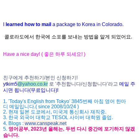
I
learned how to mail
a package to Korea in Colorado.
콜로라도에서 한국에 소포를 보내는 방법을 알게 되었어요.
Have a nice day! (
좋은
하루
되세요
! )
친구에게
추천하기
/
본인
신청하기
!
ytkim5
@
yahoo.co.kr
로
'
추천합니다
/
신청
합니다
'
라고
메일
주
시면
됩니다
(
무료입니다
)!
1. 'Today's English from Tokyo' 3845
번째
아침
영어
한마
디
메일입니다
.( since 2008/10/24 )
2.
현재
일본
도쿄에서
,
미국계
통신회사
재직중
.
3.
한국
외국어
대학교
TESOL
사이버
대학원
졸업
.
4. Blogs :
www.canspeak.net
5.
영어공부
, 2023
년
올해는
,
두번
다시
중간에
포기하지
않겠
습니
다
.