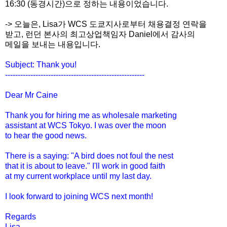
16:30 (동경시간)으로 정하는 내용이었습니다.
-> 오늘은, Lisa가 WCS 도쿄지사로부터 채용결정 연락을
받고, 런던 본사의 최고상업책임자 Daniel에서 감사의
메일을 보내는 내용입니다.
Subject: Thank you!
------------------------------
-------------------------
Dear Mr Caine
Thank you for hiring me as wholesale marketing
assistant at WCS Tokyo. I was over the moon
to hear the good news.
There is a saying: "A bird does not foul the nest
that it is about to leave." I'll work in good faith
at my current workplace until my last day.
I look forward to joining WCS next month!
Regards
Lisa