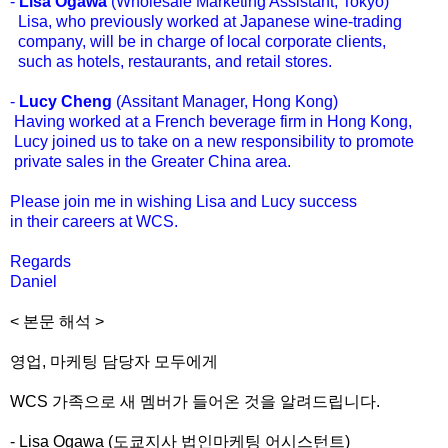
-
Lisa Ogawa
(Wholesale Marketing Assistant, Tokyo)
Lisa, who previously worked at Japanese wine-trading
company, will be in charge of local corporate clients,
such as hotels, restaurants, and retail stores.
-
Lucy Cheng
(Assitant Manager, Hong Kong)
Having worked at a French beverage firm in Hong Kong,
Lucy joined us to take on a new responsibility to promote
private sales in the Greater China area.
Please join me in wishing Lisa and Lucy success
in their careers at WCS.
Regards
Daniel
< 본문 해석 >
영업, 마케팅 담당자 모두에게
WCS 가족으로 새 멤버가 들어온 것을 알려드립니다.
- Lisa Ogawa (도쿄지사 법인마케팅 어시스턴트)