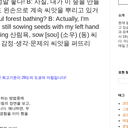
정말 좋다! B: 사실, 내가 이 숲을 만들
도 왼손으로 계속 씨앗을 뿌리고 있거
소개
 forest bathing? B: Actually, I'm
현재 
'm still sowing seeds with my left hand
고 있
과 유
thing 산림욕, sow [soʊ] (소우) (동) 씨
서 1
다. 
어떤 감정·생각·문제의 씨앗을 퍼뜨리
매일 
표현 찾
낮
최고기온이
29도
의
도
쿄의
아침입니다
!
태그
공부하는 방법중에
그림의 장면을 보고,
20
다. 왜냐하면, 우
그
 경험을 이미 했을
금
매일
문