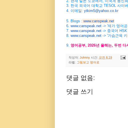
2.
현재
일본
도쿄에서
,
미국계
통신
3.
한국
외국어
대학교
TESOL
사이
4. 이메일:
ytkim5@yahoo.co.kr
5. Blogs :
www.canspeak.ne
t
6.
www.canspeak.net
-> '제가 영어
7.
www.canspeak.net
-> 중국어 HSK
8.
www.canspeak.net
-> '가슴근육 
9.
영어공부
, 2026
년
올해는
,
두번
다
작성자:
Johnny
시간:
오전 6:19
라벨:
그림보고 영어로
댓글 없음:
댓글 쓰기