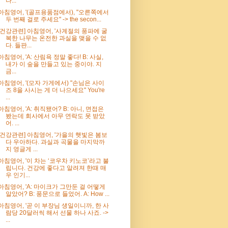
나...
아침영어, '(골프용품점에서), "오른쪽에서
두 번째 걸로 주세요" -> the secon...
[건강관련] 아침영어, '사계절의 풍파에 굴
복한 나무는 온전한 과실을 맺을 수 없
다. 들판...
아침영어, 'A: 산림욕 정말 좋다! B: 사실,
내가 이 숲을 만들고 있는 중이야. 지
금...
아침영어, '(모자 가게에서) "손님은 사이
즈 8을 사시는 게 더 나으세요" You're
...
아침영어, 'A: 취직됐어? B: 아니, 면접은
봤는데 회사에서 아무 연락도 못 받았
어. ...
[건강관련] 아침영어, '가을의 햇빛은 봄보
다 우아하다. 과실과 곡물을 마지막까
지 영글게 ...
아침영어, '이 차는 ‘코우차 키노코’라고 불
립니다. 건강에 좋다고 알려져 한때 매
우 인기...
아침영어, 'A: 마이크가 그만둔 걸 어떻게
알았어? B: 풍문으로 들었어. A: How ...
아침영어, '곧 이 부장님 생일이니까, 한 사
람당 20달러씩 해서 선물 하나 사죠. ->
...