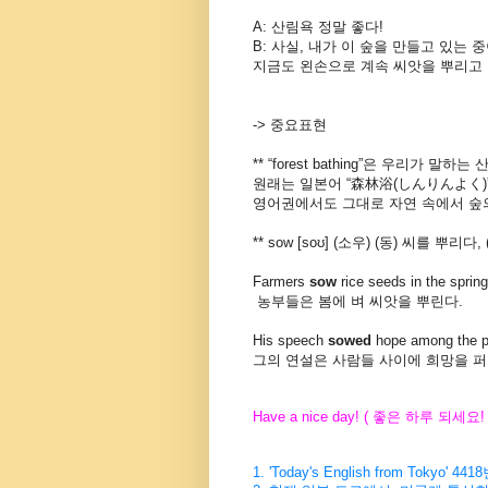
A: 산림욕 정말 좋다!
B: 사실, 내가 이 숲을 만들고 있는 중
지금도 왼손으로 계속 씨앗을 뿌리고 
-> 중요표현
** “forest bathing”은 우리가 말하
원래는 일본어 “森林浴(しんりんよく)
영어권에서도 그대로 자연 속에서 숲
** sow [soʊ] (소우) (동) 씨를 
Farmers
sow
rice seeds in the spring
농부들은 봄에 벼 씨앗을 뿌린다.
His speech
sowed
hope among the p
그의 연설은 사람들 사이에 희망을 퍼
Have a nice day! (
좋은
하루
되세요
!
1. 'Today's English from Tokyo' 4418