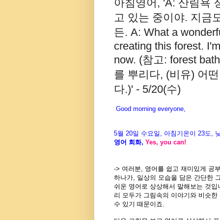
아침영어, 'A: 산림욕 
고 있는 중이야. 지금
든. A: What a wonderful
creating this forest. I
now. (참고: forest ba
를 뿌리다, (비유) 
다.)' - 5/20(수)
Good morning everyone,
5월
20
일 수
요일
,
아침기온이
23도
,
영어
회화
,
Yes, you can!
-> 여러분, 영어를 쉽고 재미있게 
하나가, 일상의 모습을 담은 간단한 
쉬운 영어로 상상해서 말해보는 것입니
리 모두가 그림속의 이야기와 비슷한
수 있기 때문이죠.