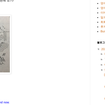
현해 보기!
영
영
이
일
회
후
Bus
블로그
▼
20
►
►
►
▼
and now.