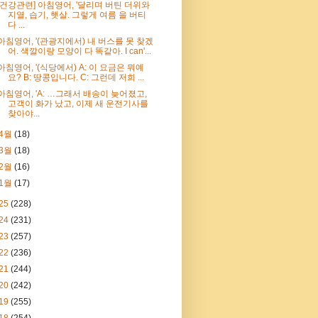
[건강관련] 아침영어, '달리며 버틴 더위와
지열, 습기, 햇살. 그렇게 여름 을 버티
다 ...
아침영어, '(관광지에서) 내 버스를 못 찾겠
어. 색깔이랑 모양이 다 똑같아. I can'...
아침영어, '(식당에서) A: 이 요금은 뭐예
요? B: 땅콩입니다. C: 그런데 저희 ...
아침영어, 'A: …그래서 배송이 늦어졌고,
고객이 화가 났고, 이제 새 운전기사를
찾아야...
4월
(18)
3월
(18)
2월
(16)
1월
(17)
25
(228)
24
(231)
23
(257)
22
(236)
21
(244)
20
(242)
19
(255)
18
(254)