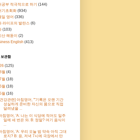
어공부 적극적으로 하기
(144)
어기초회화
(934)
메일 영어
(336)
과 라이프의 발란스
(6)
화
(103)
지산 해돋이
(2)
iness English
(413)
 보관함
26
(125)
8월
(4)
7월
(18)
6월
(18)
5월
(16)
[건강관련] 아침영어, '"기록은 오랜 기간
성실하게 준비한 자신의 몸으로 직접
달려냈을 ...
아침영어, 'A: 나는 이 식당에 적어도 일주
일에 세 번은 와. B: 정말? 여기 음식이
...
아침영어, 'A: 우리 오늘 밤 약속 아직 그대
로지? B: 응, 저녁 7시에 극장에서 만