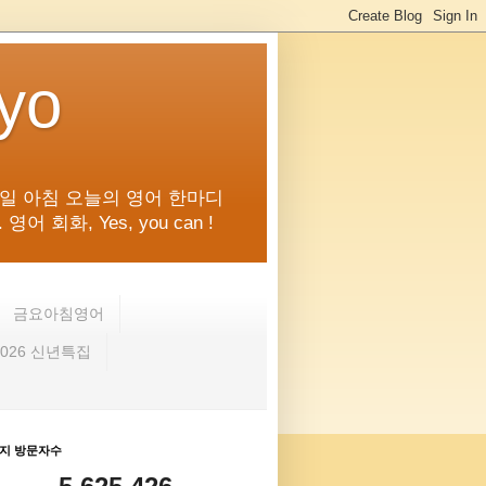
kyo
일 아침 오늘의 영어 한마디
화, Yes, you can !
금요아침영어
2026 신년특집
지 방문자수