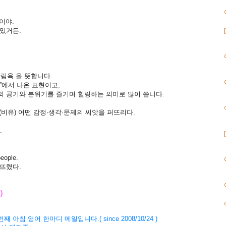
이야.
있거든.
는 산림욕 을 뜻합니다.
”에서 나온 표현이고,
의 공기와 분위기를 즐기며 힐링하는 의미로 많이 씁니다.
뿌리다, (비유) 어떤 감정·생각·문제의 씨앗을 퍼뜨리다.
.
eople.
뜨렸다.
 )
번째
아침
영어
한마디
메일입니다
.( since 2008/10/24 )