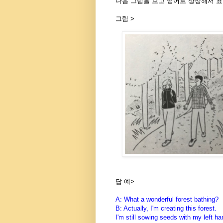
다음 그림을 보고 영어로 상상해서 표
그림 >​
답 예>
A: What a wonderful forest bathing?
B: Actually, I'm creating this forest.
I'm still sowing seeds with my left h