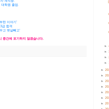
회사
재직중
.
버
대학원
졸업
.
공부한 이야기'
 3급 합격
키우고 뱃살빼고'
시
중간에
포기하지
않겠습니
다
.
►
►
►
►
►
20
►
20
►
20
►
20
►
20
►
20
►
20
►
20