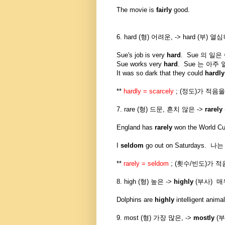
The movie is
fairly
good.
6. hard (형) 어려운, -> hard (부) 열심
Sue's job is very
hard
. Sue 의 일
Sue works very
hard
. Sue 는 아주
It was so dark that they could
hardl
**
hardly = scarcely
; (정도)가 적음
7. rare (형) 드문, 흔치 않은 ->
rarely
England has
rarely
won the Wor
I
seldom
go out on Saturday
**
rarely = seldom
; (횟수/빈도)가 
8. high (형) 높은 ->
highly
(부사) 매
Dolphins are
highly
intelligent 
9. most (형) 가장 많은, ->
mostly
(부