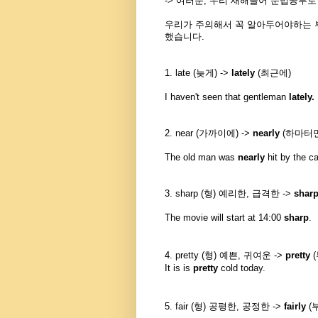
-> 여러분, 우리 새해들어 문법공부로
우리가 주의해서 꼭 알아두어야
하는 
했습니다.
1. late (늦게) ->
lately
(최근에)
I haven't seen that gentleman
lately.
2. near (가까이에) ->
nearly
(하마터면
The old man was
nearly
hit by the c
3. sharp (형) 예리한, 급격한 ->
shar
The movie will start at 14:00
sharp
.
4. pretty (형) 예쁜, 귀여운 ->
pretty
(
It is is
pretty
cold today.
5. fair (형) 공평한, 공정한 ->
fairly
(