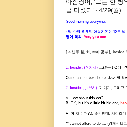
아침영어, '그는 한 
금 마셨다' - 4/29(월)
Good morning everyone,
4월 29일 월요일 아침기온이
12도
낮
영어 회화
,
Yes, you can
[ 지난주 월, 화, 수에 공부한 beside 와 
1. beside ; (전치사)
....(좌우) 곁에, 
Come and sit beside me. 와서 제
2. besides, ; (부사)
'게다가, 그리고 또
A: How about this car?
B: OK, but it's a little bit big and,
bes
A: 이 차 어때?
B: 좋긴한데, 사이즈가
** cannot afford to do....; (경제