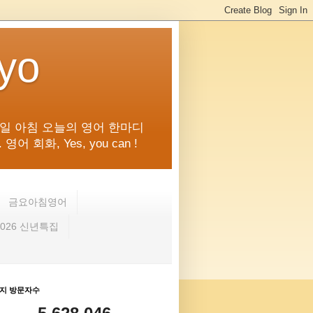
kyo
일 아침 오늘의 영어 한마디
화, Yes, you can !
금요아침영어
2026 신년특집
지 방문자수