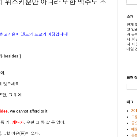
병의 위스키뿐만 아니라 또한 맥주도 조
소개
현재 
고 있
 최고기온이
19
도의 도쿄의 아침입니다
!
과 유
서 1
다. 
매일 
besides ]
옆에,
표현 찾
 옆에 앉으세요.
한, 그 위에'
태그
20
ides
, we cannot afford to it.
그
 좀 커.
게다가
, 우린 그 차 살 돈 없어.
금
매일
적으로)....할 여유(돈)이 없다.
문