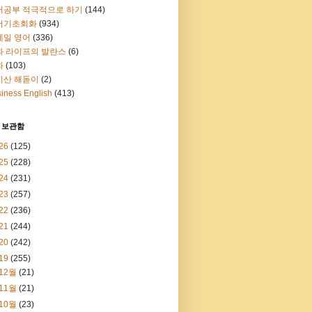
어공부 적극적으로 하기
(144)
어기초회화
(934)
메일 영어
(336)
과 라이프의 발란스
(6)
화
(103)
지산 해돋이
(2)
iness English
(413)
 보관함
26
(125)
25
(228)
24
(231)
23
(257)
22
(236)
21
(244)
20
(242)
19
(255)
12월
(21)
11월
(21)
10월
(23)