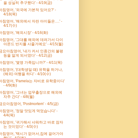
을 성실히 추구했다' - 4/19(금)
아침영어, '외국에 가본적 있어요?' -
4/18(목)
아침영어, '해외에서 자란 아이들은.....' -
4/17(수)
아침영어, '해외시장' - 4/16(화)
아침영어, '그대를 해외에 데려가서 다이
아몬드 반지를 사줄거예요' - 4/15(월)
금요아침영어, '내가 커서 인종간의 불평
등을 알게 되서였다' - 4/12(금)
아침영어, '몇명 가족입니까?' - 4/11(목)
아침영어, '(대학생일 때) 유학을 하거나,
(해외) 여행을 하다' - 4/10(수)
아침영어, 'Pamela는 자비로 유학중이다'
- 4/9(화)
아침영어, '그녀는 업무출장으로 해외에
자주 간다' - 4/8(월)
금요아침영어, 'Postmortem' - 4/5(금)
아침영어, '정말 맛있게 먹었습니다' -
4/4(목)
아침영어, '귀가해서 샤워하고 바로 잠자
는 것이었다' - 4/3(수)
아침영어, '택시가 없어서,집에 걸어가야
했다' - 4/2(화)