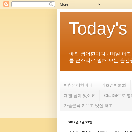
Today's
아침 영어한마디 - 매일 아
를 큰소리로 말해 보는 습관을 
아침영어한마디
기초영어회화
제겐 꿈이 있어요
ChatGPT로 
가슴근육 키우고 뱃살 빼고
2019년 4월 29일