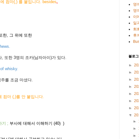
에 컴마(,) 를 붙입니다. besides
,
영
영
이
일
회
 또한, 그 위에 또한
후
Bus
ephews.
블로그
, 또한 3명의 조카(남자아이)가 있다.
►
20
 of whisky.
►
20
►
20
맥주를 조금 마셨다.
►
20
►
20
에 컴마 (,)를 안 붙입니다.
►
20
►
20
▼
20
►
하기
;
부사에 대해서 이해하기 (40)
)
►
►