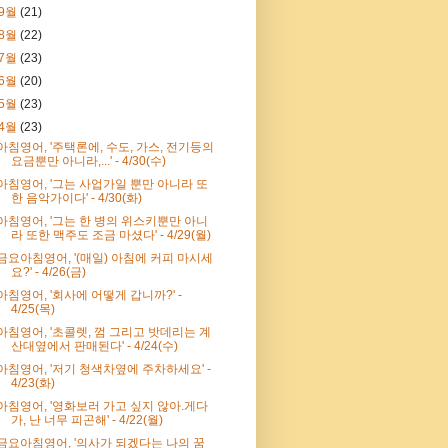
9월
(21)
8월
(22)
7월
(23)
6월
(20)
5월
(23)
4월
(23)
아침영어, '주택론에, 수도, 가스, 전기등의
요금뿐만 아니라,...' - 4/30(수)
아침영어, '그는 사업가일 뿐만 아니라 또
한 음악가이다' - 4/30(화)
아침영어, '그는 한 병의 위스키뿐만 아니
라 또한 맥주도 조금 마셨다' - 4/29(월)
금요아침영어, '(매일) 아침에 커피 마시세
요?' - 4/26(금)
아침영어, '회사에 어떻게 갑니까?' -
4/25(목)
아침영어, '초콜렛, 껌 그리고 밧데리는 계
산대옆에서 판매된다' - 4/24(수)
아침영어, '저기 청색차옆에 주차하세요' -
4/23(화)
아침영어, '영화보러 가고 싶지 않아.게다
가, 난 너무 피곤해' - 4/22(월)
금요아침영어, '의사가 되겠다는 나의 꿈