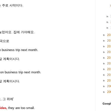
아는 주로 사막이다.
►
►
►
 시간이 늦었어요. 집에 가야해요.
►
20
►
20
외국으로
►
20
n business trip next month.
►
20
►
20
갈 계획이시다.
►
20
►
20
s
on business trip next month.
►
20
►
20
갈 계획이시다.
►
20
►
20
한, 그 위에'
Goog
ides,
they are too small.