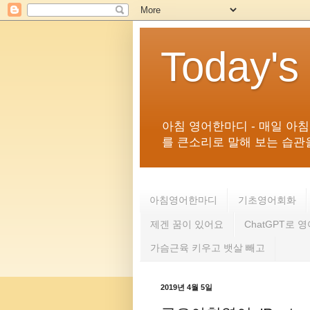
Today's
아침 영어한마디 - 매일 아
를 큰소리로 말해 보는 습관을 
아침영어한마디
기초영어회화
제겐 꿈이 있어요
ChatGPT로 
가슴근육 키우고 뱃살 빼고
2019년 4월 5일