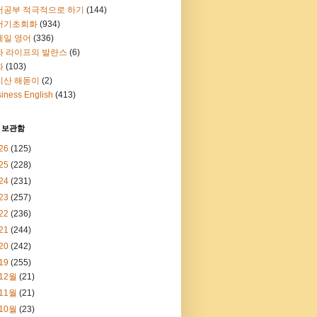
어공부 적극적으로 하기
(144)
어기초회화
(934)
메일 영어
(336)
과 라이프의 발란스
(6)
화
(103)
지산 해돋이
(2)
iness English
(413)
 보관함
26
(125)
25
(228)
24
(231)
23
(257)
22
(236)
21
(244)
20
(242)
19
(255)
12월
(21)
11월
(21)
10월
(23)