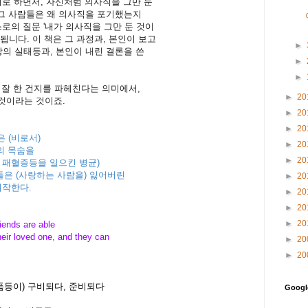
기로 하면서, 자신처럼 의사직을 그만 둔
그 사람들은 왜 의사직을 포기했는지
스로의 질문 '내가 의사직을 그만 둔 것이
 됩니다. 이 책은 그 과정과, 본인이 보고
►
의 실태등과, 본인이 내린 결론을 쓴
►
►
이 잘 한 건지를 파헤친다는 의미에서,
►
20
은 것이라는 것이죠.
►
20
►
20
 (비로서)
►
20
의 목숨을
►
20
 패혈증등을 일으킨 병균)
그들은 (사랑하는 사람을) 잃어버린
►
20
시작한다.
►
20
►
20
►
20
iends are able
heir loved one, and they can
►
20
►
20
물품등이) 구비되다, 준비되다
Goog