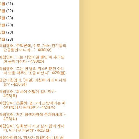
9월
(21)
8월
(22)
7월
(23)
6월
(20)
5월
(23)
4월
(23)
아침영어, '주택론에, 수도, 가스, 전기등의
요금뿐만 아니라,...' - 4/30(수)
아침영어, '그는 사업가일 뿐만 아니라 또
한 음악가이다' - 4/30(화)
아침영어, '그는 한 병의 위스키뿐만 아니
라 또한 맥주도 조금 마셨다' - 4/29(월)
금요아침영어, '(매일) 아침에 커피 마시세
요?' - 4/26(금)
아침영어, '회사에 어떻게 갑니까?' -
4/25(목)
아침영어, '초콜렛, 껌 그리고 밧데리는 계
산대옆에서 판매된다' - 4/24(수)
아침영어, '저기 청색차옆에 주차하세요' -
4/23(화)
아침영어, '영화보러 가고 싶지 않아.게다
가, 난 너무 피곤해' - 4/22(월)
금요아침영어, '의사가 되겠다는 나의 꿈