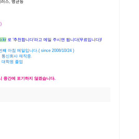
바이러스, 병균등
 )
.kr
로
'
추천합니다
'
라고 메일
주시면
됩니다
(
무료입니다
)!
번째
아침
메일입니다
.( since 2008/10/24 )
계
통신회사
재직
중
.
버 대학원 졸업
시
중간에
포기하지
않겠습니
다
.