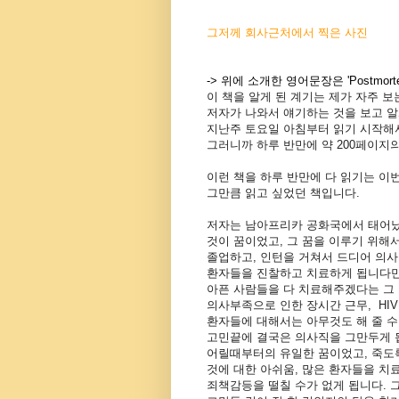
그저께 회사근처에서 찍은 사진
-> 위에 소개한 영어문장은 'Postmor
이 책을 알게 된 계기는 제가 자주 보는 
저자가 나와서 얘기하는 것을 보고 알
지난주 토요일 아침부터 읽기 시작해
그러니까 하루 반만에 약 200페이지의
이런 책을 하루 반만에 다 읽기는 이
그만큼 읽고 싶었던 책입니다.
저자는 남아프리카 공화국에서 태어났고
것이 꿈이었고, 그 꿈을 이루기 위해
졸업하고, 인턴을 거쳐서 드디어 의사
환자들을 진찰하고 치료하게 됩니다만,
아픈 사람들을 다 치료해주겠다는 그
의사부족으로 인한 장시간 근무, HI
환자들에 대해서는 아무것도 해 줄 수
고민끝에 결국은 의사직을 그만두게 
어릴때부터의 유일한 꿈이었고, 죽도
것에 대한 아쉬움, 많은 환자들을 치
죄책감등을 떨칠 수가 없게 됩니다. 