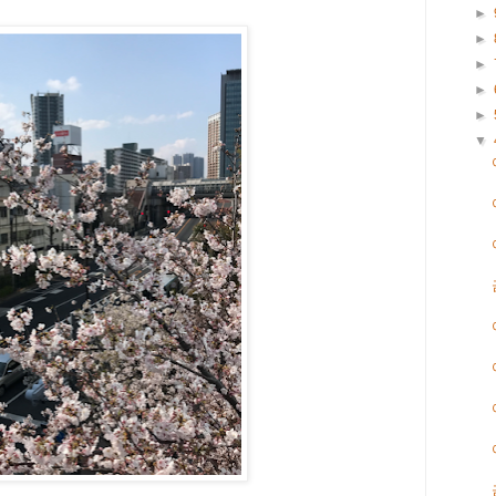
►
►
►
►
►
▼