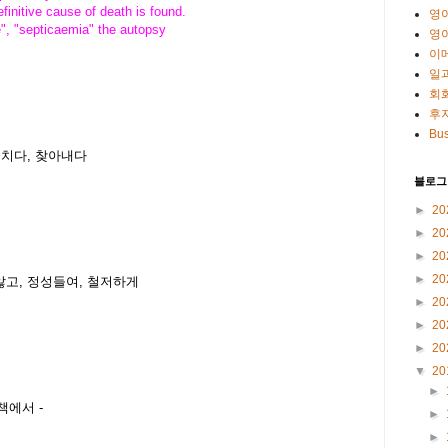
efinitive cause of death is found.
영
e", "septicaemia" the autopsy
영
이
일
회
후
Bus
파헤치다, 찾아내다
블로그
►
20
►
20
►
20
►
20
 않고, 정성들여, 철저하게
►
20
►
20
►
20
▼
20
►
' 책에서 -
►
►