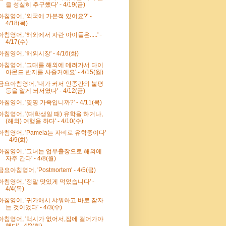
을 성실히 추구했다' - 4/19(금)
아침영어, '외국에 가본적 있어요?' -
4/18(목)
아침영어, '해외에서 자란 아이들은.....' -
4/17(수)
아침영어, '해외시장' - 4/16(화)
아침영어, '그대를 해외에 데려가서 다이
아몬드 반지를 사줄거예요' - 4/15(월)
금요아침영어, '내가 커서 인종간의 불평
등을 알게 되서였다' - 4/12(금)
아침영어, '몇명 가족입니까?' - 4/11(목)
아침영어, '(대학생일 때) 유학을 하거나,
(해외) 여행을 하다' - 4/10(수)
아침영어, 'Pamela는 자비로 유학중이다'
- 4/9(화)
아침영어, '그녀는 업무출장으로 해외에
자주 간다' - 4/8(월)
금요아침영어, 'Postmortem' - 4/5(금)
아침영어, '정말 맛있게 먹었습니다' -
4/4(목)
아침영어, '귀가해서 샤워하고 바로 잠자
는 것이었다' - 4/3(수)
아침영어, '택시가 없어서,집에 걸어가야
했다' - 4/2(화)