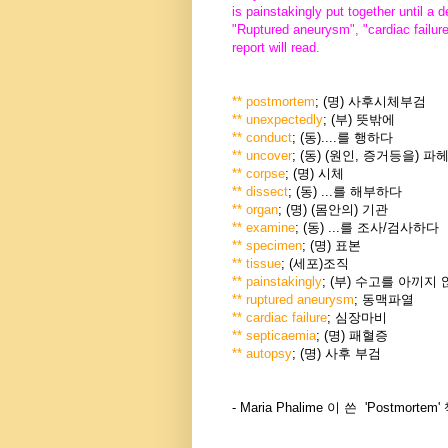
is painstakingly put together until a d
"Ruptured aneurysm", "cardiac failur
report will read.
** postmortem
; (명) 사후시체부검
** unexpectedly
; (부) 뜻밖에
** conduct
; (동)....를 행하다
** uncover
; (동) (원인, 증거등을) 
** corpse
; (명) 시체
** dissect
; (동) ...를 해부하다
** organ
; (명) (몸안의) 기관
** examine
; (동) ...를 조사/검사하다
** specimen
; (명) 표본
** tissue
; (세포)조직
** painstakingly
; (부) 수고를 아끼지
** ruptured aneurysm
; 동맥파열
** cardiac failure
; 심장마비
** septicaemia
; (명) 패혈증
** autopsy
; (명) 사후 부검
- Maria Phalime 이 쓴 'Postmortem