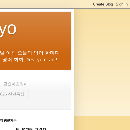
kyo
일 아침 오늘의 영어 한마디
화, Yes, you can !
금요아침영어
2026 신년특집
지 방문자수