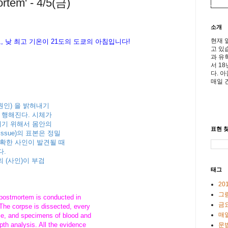
em' - 4/5(금)
소개
현재 
도, 낮 최고 기온이 21도의 도쿄의 아침
입니다
!
고 있
과 유
서 1
다. 
매일 
원인) 을 밝혀내기
)이 행해진다. 시체가
내기 위해서 몸안의
표현 찾
ssue)의 표본은 정밀
확한 사인이 발견될 때
다.
등의 (사인)이 부검
태그
20
그
postmortem is conducted in
금
 The corpse is dissected, every
매일
se, and specimens of blood and
pth analysis. All the evidence
문