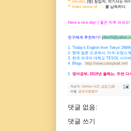
** intruder
; (명) 침입자; 여기서는 
** make sense of......
를 납득하다.
Have a nice day! (
좋은
하루
되세요
!
친구에게 추천하기
!
ytkim5@yahoo.co
1. 'Today's English from Tokyo' 2669
2.
현재
일본
도쿄에서
,
미국
-
프랑스
3. 한국 외국어 대학교 TESOL 사이
4. Blogs :
http://www.canspeak.net/
5
.
영어공부
, 2019
년
올해는
,
두번
다
작성자:
Johnny
시간:
오전 7:26
라벨:
금요아침영어
댓글 없음:
댓글 쓰기