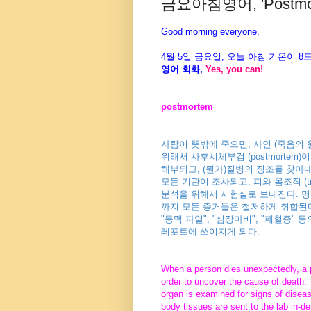
금요아침영어, 'Postmort
Good morning everyone,
4월
5
일 금
요일
, 오늘 아침 기온이 8
영어
회화
,
Yes, you can!
postmortem
사람이 뜻밖에 죽으면, 사인 (죽음의 
위해서 사후시체부검 (postmortem
해부되고, (뭔가)질병의 징조를 찾아
모든 기관이 조사되고, 피와 몸조직 (ti
분석을 위해서 시험실로 보내진다. 명
까지 모든 증거들은 철저하게 취합된
"동맥 파열", "심장마비", "패혈증" 
레포트에 쓰여지게 되다.
When a person dies unexpectedly, a 
order to uncover the cause of death.
organ is examined for signs of disea
body tissues are sent to the lab in-de