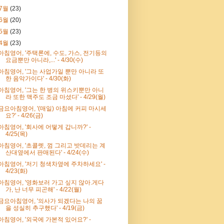
7월
(23)
6월
(20)
5월
(23)
4월
(23)
아침영어, '주택론에, 수도, 가스, 전기등의
요금뿐만 아니라,...' - 4/30(수)
아침영어, '그는 사업가일 뿐만 아니라 또
한 음악가이다' - 4/30(화)
아침영어, '그는 한 병의 위스키뿐만 아니
라 또한 맥주도 조금 마셨다' - 4/29(월)
금요아침영어, '(매일) 아침에 커피 마시세
요?' - 4/26(금)
아침영어, '회사에 어떻게 갑니까?' -
4/25(목)
아침영어, '초콜렛, 껌 그리고 밧데리는 계
산대옆에서 판매된다' - 4/24(수)
아침영어, '저기 청색차옆에 주차하세요' -
4/23(화)
아침영어, '영화보러 가고 싶지 않아.게다
가, 난 너무 피곤해' - 4/22(월)
금요아침영어, '의사가 되겠다는 나의 꿈
을 성실히 추구했다' - 4/19(금)
아침영어, '외국에 가본적 있어요?' -