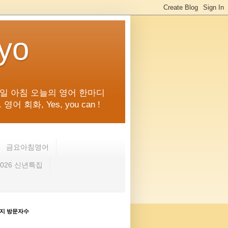
kyo
일 아침 오늘의 영어 한마디
화, Yes, you can !
금요아침영어
2026 신년특집
지 방문자수