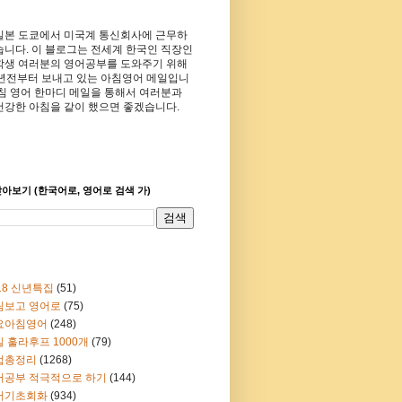
일본 도쿄에서 미국계 통신회사에 근무하
습니다. 이 블로그는 전세계 한국인 직장인
학생 여러분의 영어공부를 도와주기 위해
8년전부터 보내고 있는 아침영어 메일입니
아침 영어 한마디 메일을 통해서 여러분과
건강한 아침을 같이 했으면 좋겠습니다.
아보기 (한국어로, 영어로 검색 가)
18 신년특집
(51)
림보고 영어로
(75)
요아침영어
(248)
 훌라후프 1000개
(79)
법총정리
(1268)
어공부 적극적으로 하기
(144)
어기초회화
(934)