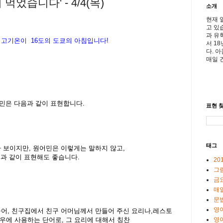
먹었습니다' - 4/4(목)
소개
현재 
고 있
과 유
최고기온이
16
도의 도쿄의 아침입니다
!
서 1
다. 
매일 
, 원어민은 다음과 같이 표현합니다.
표현 찾
태그
현도 괜찮아 보이지만, 원어민은 이렇게는 말하지 않고,
. 다음과 같이 표현해도 좋습니다.
20
그
금
매일
문
영
를들어, 친구집에서 친구 어머님께서 만들어 주신 요리나,
레스토
영
우에 사용하는 단어로, 그 요리에 대해서 칭찬