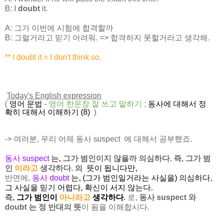
B: I
doubt
it.
A: 그가 이번에 시험에 합격할까
B: 그럴거라고 믿기 어려워. => 합격하지 못할거라고 생각해.
** I doubt it = I don't think so.
Today's English expression
(
영어 문법
-
영어 한문장 잘 쓰고
말하기
;
동사에 대해서 정
확히 대해서 이해하기 (8)
)
-> 여러분, 우리 어제 동사 suspect 에 대해서 공부했죠.
동사 suspect
는,
그가 범인이지 않을까 의심하다. 즉, 그가 범
인
이라고
생각하다.
의 뜻이 됩니다만,
반면에,
동사 doubt
는, (그가 범인일거라는 사실을) 의심하다,
그 사실을 믿기 어렵다, 확신이 서지 않는다.
즉,
그가 범인이
아니라고
생각하다
.
로,
동사 suspect 와
doubt 는 정 반대의 뜻
이 됨을 이해합시다.