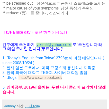
** be stressed out 정신적으로 피곤해서 스트레스를 느끼는
** major cause of your symptoms 당신 증상의 주원인
** reduce; (동)....를 줄이다, 경감시키다
Have a nice day! (
좋은
하루
되세요
! )
친구에게 추천하기
!
ytkim5@yahoo.co.kr
로
'
추천합니다
'
라
고 메일
주시면
됩니다
(
무료입니다
)!
1. 'Today's English from Tokyo' 2793
번째
아침
메일입니다
.(
since 2008/10/24 )
2.
현재
일본
도쿄에서
,
미국
-
프랑스계
통신회사
재직
중
.
3. 한국 외국어 대학교 TESOL 사이버 대학원 졸업
4. Blogs :
http://www.canspeak.net/
5
.
영어공부
, 2019
년
올해는
,
두번
다시
중간에
포기하지
않겠
습니
다
.
Johnny
시간:
오전 6:04