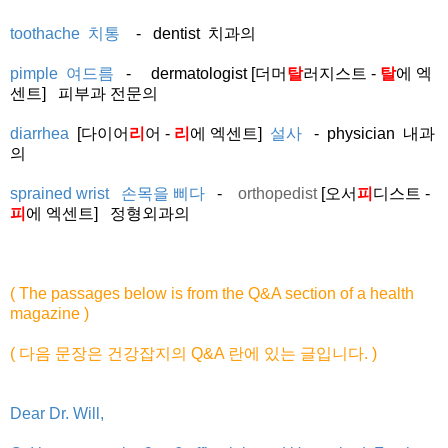
toothache 치통
- dentist 치과의
pimple 여드름
- dermatologist [더머
탈
러지스트 -
탈
에 엑
센트] 피부과 전문의
diarrhea
[다이어
리
어 -
리
에 엑센트]
설사
- physician 내과
의
sprained wrist 손목을 삐다
-
orthopedist
[오서
피
디스트 -
피
에 엑센트] 정형외과의
( The passages below is from the Q&A section of a health
magazine )
( 다음 문장은 건강잡지의 Q&A 란에 있는 글입니다. )
Dear Dr. Will,