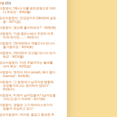
9월
(21)
아침영어, '(택시) 저를 링컨공원으로 데려
다 주세요' - 9/30(월)
금요아침영어, '건강잡지의 Q&A란에 실린
글' - 9/27(금)
아침영어, '생선회 좋아하세요?' - 9/26(목)
아침영어, '가끔 캠퍼스에서 우연히 마주
치게 되지만,.....' - 9/25(수)
아침영어, '(첫대면에서 작별인사) 만나서
즐거웠어요' - 9/24(화)
아침영어, '(첫대면의 인삿말) 만나서 반가
워요' - 9/23(월)
금요아침영어, '이번 주말까지는 월세를
내야 해요' - 9/20(금)
아침영어, '면적이 작다 (small), 폭이 좁다
(narrow)' - 9/19(목)
아침영어, '그 탐정대가 남극지방 탐험에
성공할거라고는 생각하지 않았다' -
9/18(수)
아침영어, '티켓이 남아있을까? (남아있을
거라고) 믿기 어려워' - 9/17(화)
아침영어, '경찰은 그가 테러리스트이지
않을까 의심하고 있다' -
금요아침영어, '여러분, 즐겁고 풍성한 추