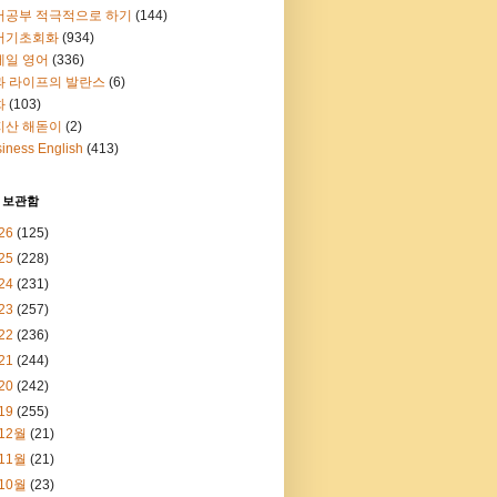
어공부 적극적으로 하기
(144)
어기초회화
(934)
메일 영어
(336)
과 라이프의 발란스
(6)
화
(103)
지산 해돋이
(2)
iness English
(413)
 보관함
26
(125)
25
(228)
24
(231)
23
(257)
22
(236)
21
(244)
20
(242)
19
(255)
12월
(21)
11월
(21)
10월
(23)