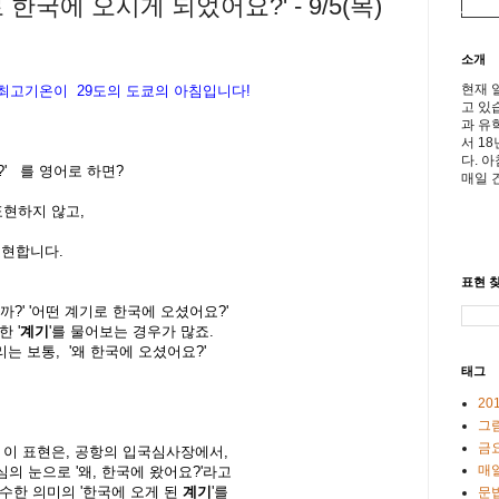
한국에 오시게 되었어요?' - 9/5(목)
소개
현재 
최고기온이
29
도의 도쿄의 아침입니다
!
고 있
과 유
서 1
다. 
' 를 영어로 하면?
매일 
고 표현하지 않고,
현합니다.
표현 찾
까?' '어떤 계기로 한국에 오셨어요?'
 '
계기
'를 물어보는 경우가 많죠.
리는 보통, '왜 한국에 오셨어요?'
태그
20
그
금
 이 표현은, 공항의 입국심사장에서,
매일
의 눈으로 '왜, 한국에 왔어요?'라고
수한 의미의 '한국에 오게 된
계기
'를
문