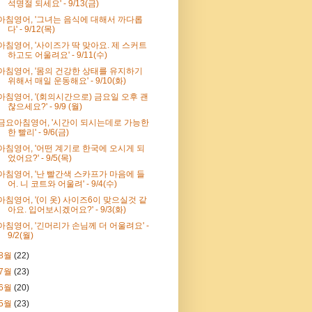
석명절 되세요' - 9/13(금)
아침영어, '그녀는 음식에 대해서 까다롭
다' - 9/12(목)
아침영어, '사이즈가 딱 맞아요. 제 스커트
하고도 어울려요' - 9/11(수)
아침영어, '몸의 건강한 상태를 유지하기
위해서 매일 운동해요' - 9/10(화)
아침영어, '(회의시간으로) 금요일 오후 괜
찮으세요?' - 9/9 (월)
금요아침영어, '시간이 되시는데로 가능한
한 빨리' - 9/6(금)
아침영어, '어떤 계기로 한국에 오시게 되
었어요?' - 9/5(목)
아침영어, '난 빨간색 스카프가 마음에 들
어. 니 코트와 어울려' - 9/4(수)
아침영어, '(이 옷) 사이즈6이 맞으실것 같
아요. 입어보시겠어요?' - 9/3(화)
아침영어, '긴머리가 손님께 더 어울려요' -
9/2(월)
8월
(22)
7월
(23)
6월
(20)
5월
(23)