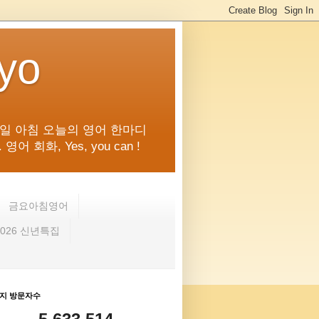
kyo
일 아침 오늘의 영어 한마디
화, Yes, you can !
금요아침영어
2026 신년특집
지 방문자수