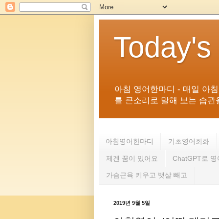
Today's
아침 영어한마디 - 매일 아
를 큰소리로 말해 보는 습관을 
아침영어한마디
기초영어회화
제겐 꿈이 있어요
ChatGPT로 
가슴근육 키우고 뱃살 빼고
2019년 9월 5일