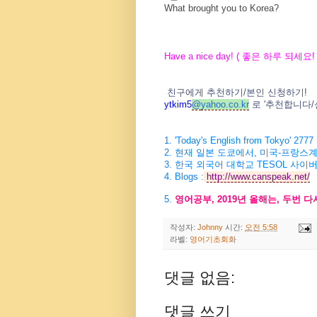
What brought you to Korea?
Have a nice day! (
좋은 하루 되세요
!
친구에게 추천하기
/
본인 신청하기
!
ytkim5
@
yahoo.co.kr
로
'
추천합니다
/
1. 'Today's English from Tokyo' 2777
2.
현재 일본 도쿄에서
,
미국
-
프랑스계
3.
한국 외국어 대학교
TESOL
사이버
4.
Blogs :
http://www.canspeak.net/
5.
영어공부
, 2019
년 올해는
,
두번 다
작성자:
Johnny
시간:
오전 5:58
라벨:
영어기초회화
댓글 없음:
댓글 쓰기