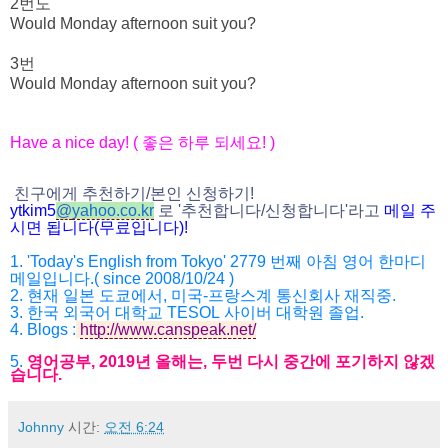
2번도
Would Monday afternoon suit you?
3번
Would Monday afternoon suit you?
Have a nice day! (
좋은 하루 되세요
! )
친구에게 추천하기
/
본인 신청하기
!
ytkim5
@
yahoo.co.kr
로
'
추천합니다
/
신청
합니다
'
라고
메일
주
시면
됩니다
(
무료입니다
)!
1. 'Today's English from Tokyo' 2779
번째 아침 영어 한마디
메일입니다
.( since 2008/10/24 )
2.
현재 일본 도쿄에서
,
미국
-
프랑스계 통신회사 재직중
.
3.
한국 외국어 대학교
TESOL
사이버 대학원 졸업
.
4.
Blogs :
http://www.canspeak.net/
5.
영어공부
, 2019
년 올해는
,
두번 다시 중간에 포기하지 않겠
습니다
.
Johnny
시간:
오전 6:24