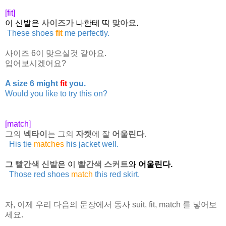
[fit]
이 신발은
사이즈가
나한테 딱
맞아요
.
These shoes
fit
me perfectly.
사이즈 6이 맞으실것 같아요.
입어보시겠어요?
A size 6 might
fit
you.
Would you like to try this on?
[match]
그의
넥타이
는 그의
자켓
에 잘
어울린다
.
His tie
matches
his jacket well.
그
빨간색 신발
은 이
빨간색 스커트
와
어울린다.
Those red shoes
match
this red skirt.
자, 이제 우리 다음의 문장에서 동사 suit, fit, match 를 넣어보
세요.