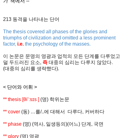
가' 책에서 --
213
동격을
나타내는
단어
The thesis covered all phases of the glories and
triumphs of civilization and omitted a less prominent
factor,
i.e.
the psychology of the masses.
이
논문은
문명의
영광과
업적의
모든
단계를
다루었고
덜
두드러진
요소
,
즉
대중의
심리는
다루지
않았다
.
(
대중의
심리를
생략했다
).
< 단어와 어휘 >
** thesis [
θ
i’
ː
s
ɪ
s ]
(
명
)
학위논문
** cover
(
동
) …
를
/..
에
대해서
다루다
,
커버하다
** phase
(
명
) (
역사
,
일생등의
)(
어느
)
단계
,
국면
** glory
(
명
)
영광