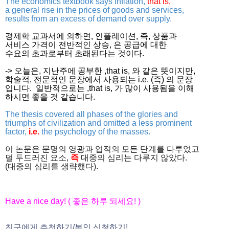
The economics textbook says inflation,
that is,
a general rise in the prices of goods and services,
results from an excess of demand over supply.
경제학 교과서에 의하면, 인플레이션, 즉, 상품과
서비스 가격이 전반적인 상승, 은 공급에 대한
수요의 초과로부터 초래된다는 것이다.
-> 오늘은, 지난주에 공부한 ,that is, 와 같은 뜻이지만,
학술적, 전문적인 문장에서 사용되는 i.e. (즉) 의 문장
입니다. 일반적으로는 ,that is, 가 많이 사용됨을 이해
하시면 좋을 것 같습니다.
The thesis covered all phases of the glories and
triumphs of civilization and omitted a less prominent
factor,
i.e.
the psychology of the masses.
이
논문은
문명의
영광과
업적의
모든
단계를
다루었고
덜
두드러진
요소
,
즉
대중의
심리는
다루지
않았다
.
(
대중의
심리를
생략했다
).
Have a nice day! (
좋은 하루 되세요
! )
친구에게 추천하기
/
본인 신청하기
!