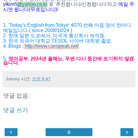
ytkim5
@
yahoo.co.kr
로
'
추천합니다
/
신청
합니다
'
라고
메일
주
시면
됩니다
(
무료입니다
)!
1. 'Today's English from Tokyo' 4070
번째 아침 영어 한마디
메일입니다
.( since 2008/10/24 )
2.
현재 일본 도쿄에서
,
미국계 통신회사 재직중
.
3. 한국
외국어 대학교
TESOL
사이버 대학원 졸업
.
4.
Blogs :
http://www.canspeak.net/
5.
영어공부
, 2024
년 올해는
,
두번 다시 중간에 포기하지 않겠
습니다
.
Johnny
시간:
오전 8:47
댓글 없음:
댓글 쓰기
‹
›
홈