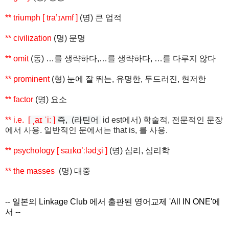
** triumph
[ tra’
ɪʌ
mf ]
(
명
)
큰
업적
** civilization
(
명
)
문명
** omit
(
동
) …
를
생략하다
,…
를
생략하다
, …
를
다루지
않다
** prominent
(
형
)
눈에
잘
뛰는
,
유명한
,
두드러진
,
현저한
** factor
(
명
)
요소
** i.e.
[ ˌaɪ ˈiː ]
즉, (라틴어
id
est
에서) 학술적, 전문적인 문장
에서 사용. 일반적인 문에서는 that is, 를 사용.
** psychology
[ sa
ɪ
k
ɑ
’
ː
l
ə
d
ʒ
i ]
(
명
)
심리
,
심리학
**
the masses
(
명
)
대중
-- 일본의 Linkage Club 에서 출판된 영어교제 'All IN ONE'에
서 --