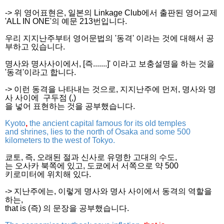
-> 위 영어표현은, 일본의 Linkage Club에서 출판된 영어교제
'ALL IN ONE'의 예문 213번입니다.
우리 지지난주부터 영어문법의 '동격' 이라는 것에 대해서 공
부하고 있습니다.
명사와 명사사이에서, [즉.......]' 이라고 보충설명을 하는 것을
'동격'이라고 합니다.
-> 이런 동격을 나타내는 것으로, 지지난주에 먼저, 명사와 명
사 사이에 구두점 (,)
을 넣어 표현하는 것을 공부했습니다.
Kyoto
,
the ancient capital famous for its old temples
and shrines, lies to the north of Osaka and some 500
kilometers to the west of Tokyo.
쿄토, 즉,
오래된
절과
신사로
유명한
고대의
수도
,
는 오사카
북쪽에
있고
,
도쿄에서
서쪽으로
약
500
키로미터에
위치해
있다
.
-> 지난주에는, 이렇게 명사와 명사 사이에서 동격의 역할을
하는,
that is (즉) 의 문장을 공부했습니다.