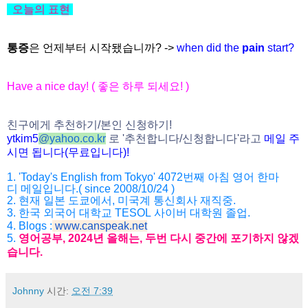
오늘의
표현
통증
은 언제부터 시작됐습니까? ->
when did the
pain
start?
Have a nice day! (
좋은
하루
되세요
! )
친구에게
추천하기
/
본인
신청하기
!
ytkim5
@
yahoo.co.kr
로
'
추천합니다
/
신청
합니다
'
라고
메일
주
시면
됩니다
(
무료입니다
)!
1. 'Today's English from Tokyo' 4072
번째
아침
영어
한마
디
메일입니다
.( since 2008/10/24 )
2.
현재
일본
도쿄에서
,
미국계
통신회사
재직중
.
3.
한국
외국어
대학교
TESOL
사이버
대학원
졸업
.
4. Blogs :
www.canspeak.net
5.
영어공부
, 2024
년
올해는
,
두번
다시
중간에
포기하지
않겠
습니
다
.
Johnny
시간:
오전 7:39