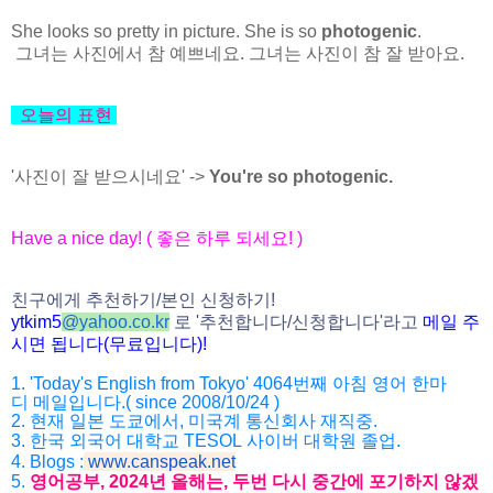
She looks so pretty in picture. She is so
photogenic
.
그녀는 사진에서 참 예쁘네요. 그녀는 사진이 참 잘 받아요.
오늘의
표현
'사진이 잘 받으시네요' ->
You're so photogenic.
Have a nice day! (
좋은
하루
되세요
! )
친구에게
추천하기
/
본인
신청하기
!
ytkim5
@
yahoo.co.kr
로
'
추천합니다
/
신청
합니다
'
라고
메일
주
시면
됩니다
(
무료입니다
)!
1. 'Today's English from Tokyo' 4064
번째
아침
영어
한마
디
메일입니다
.( since 2008/10/24 )
2.
현재
일본
도쿄에서
,
미국계
통신회사
재직중
.
3.
한국
외국어
대학교
TESOL
사이버
대학원
졸업
.
4. Blogs :
www.canspeak.net
5.
영어공부
, 2024
년
올해는
,
두번
다시
중간에
포기하지
않겠