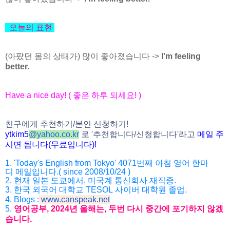
오늘의
표현
(아팠던 몸의 상태가) 많이 좋아졌습니다 ->
I'm feeling
better.
Have a nice day! (
좋은
하루
되세요
! )
친구에게
추천하기
/
본인
신청하기
!
ytkim5
@
yahoo.co.kr
로
'
추천합니다
/
신청
합니다
'
라고
메일
주
시면
됩니다
(
무료입니다
)!
1. 'Today's English from Tokyo' 4071
번째
아침
영어
한마
디
메일입니다
.( since 2008/10/24 )
2.
현재
일본
도쿄에서
,
미국계
통신회사
재직중
.
3.
한국
외국어
대학교
TESOL
사이버
대학원
졸업
.
4. Blogs :
www.canspeak.net
5.
영어공부
, 2024
년
올해는
,
두번
다시
중간에
포기하지
않겠
습니
다
.