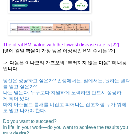
The ideal BMI value with the lowest disease rate is [22]
[병에 걸일 확율이 가장 낮은 이상적인 BMI 수치는 22]
-> 다음은 이나모리 가즈오의 "부러지지 않는 마음" 책 내용
입니다.
당신은
성공하고
싶은가
?
인생에서든
,
일에서든
,
원하는
결과
를
얻고
싶은가
?
나는
믿는다
,
누구보다
치열하게
노력하면
반드시
성공하
게
되어
있다
.
마치
아스팔트
틈새를
비집고
피어나는
잡초처럼
누가
뭐래
도
밀고
나가야
한다
.
Do you want to succeed?
In life, in your work—do you want to achieve the results you
truly desire?