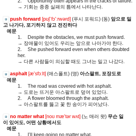
2.
Opportunity often appears in the cracks of failure.
→
기회는
종종
실패의
틈에서
나타난다
.
push forward
[pʊʃˈfɔ’ːrwərd]
(
푸시
포워드
) (
동
)
앞으로
밀
고
나가다
,
포기하지
않고
전진하다
예문
1.
Despite the obstacles, we must push forward.
→
장애물이
있어도
우리는
앞으로
나아가야
한다
.
2.
She pushed forward even when others doubted
her.
→
다른
사람들이
의심할
때도
그녀는
밀고
나갔다
.
asphalt
[æ’sfɔːlt]
(
애스폴트
) (
명
)
아스팔트
,
포장도로
예문
1.
The road was covered with hot asphalt.
→
도로는
뜨거운
아스팔트로
덮여
있었다
.
2.
A flower bloomed through the asphalt.
→
아스팔트를
뚫고
꽃
한
송이가
피어났다
.
no matter what
[noʊ mæ’tər wʌt]
(
노
매러
왓
)
무슨
일
이
있어도
,
어떤
상황에서도
예문
1.
I’ll keep going no matter what.