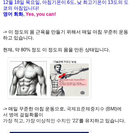
12월
18
일 목
요일
,
아침기온이
6도
,
낮
최고기온이
13도
의
도
쿄
의
아침입니다
!
영어
회화
,
Yes, you can!
-> 이 정도의 몸 근육을 만들기 위해서 매일 아침 꾸준히 운동
하고 있습니다.
현재, 약 80% 정도 이 정도의 몸을 만든 상태입니다.
->
매일 꾸준한 아침 운동으로,
국제표준체중지수
(BMI)
에
서
병에
걸릴
확률
이
가장
적고
, 가장
이상적인
수치인
'22'
를 유지하고 있습니다.