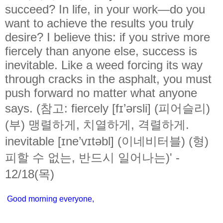
succeed? In life, in your work—do you
want to achieve the results you truly
desire? I believe this: if you strive more
fiercely than anyone else, success is
inevitable. Like a weed forcing its way
through cracks in the asphalt, you must
push forward no matter what anyone
says. (참고: fiercely [fɪ’ərsli] (피어슬리)
(부) 맹렬하게, 치열하게, 격렬하게.
inevitable [ɪne’vɪtəbl] (이네비터블) (형)
피할 수 없는, 반드시 일어나는)' -
12/18(목)
Good morning everyone,