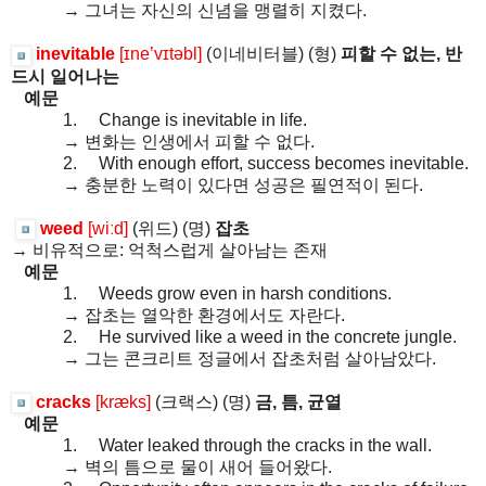
→
그녀는
자신의
신념을
맹렬히
지켰다
.
inevitable
[ɪne’vɪtəbl]
(
이네비터블
) (
형
)
피할
수
없는
,
반
드시
일어나는
예문
1.
Change is inevitable in life.
→
변화는
인생에서
피할
수
없다
.
2.
With enough effort, success becomes inevitable.
→
충분한
노력이
있다면
성공은
필연적이
된다
.
weed
[wiːd]
(
위드
) (
명
)
잡초
→
비유적으로
:
억척스럽게
살아남는
존재
예문
1.
Weeds grow even in harsh conditions.
→
잡초는
열악한
환경에서도
자란다
.
2.
He survived like a weed in the concrete jungle.
→
그는
콘크리트
정글에서
잡초처럼
살아남았다
.
cracks
[kræks]
(
크랙스
) (
명
)
금
,
틈
,
균열
예문
1.
Water leaked through the cracks in the wall.
→
벽의
틈으로
물이
새어
들어왔다
.