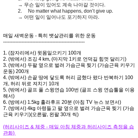
→
무슨
일이
있어도
계속
나아갈
것이다
.
2.
No matter what happens, don’t give up.
→
어떤
일이
일어나도
포기하지
마라
.
매일 새벽운동 - 특히 뱃살관리를 위한 운동
------------------------------
-----------------------
1. (잠자리에서) 윗몸일으키기 100개
2. (밖에서) 조깅 4 km, (마지막 1키로 언덕길 힘껏 달리기)
3. (밖에서) 두팔 옆으로 벌려 가슴근육 찢기 (가슴근육 키우기
운동) 200개
4. (밖에서) 손끝 땅에 닿도록 허리 굽혔다 폈다 반복하기 100
개, 허리 뒤로 져치기 10개
5. (밖에서) 골프 풀 스윙연습 100번 (골프 스윙 연습툴을 이용
해서)
6. (방에서) 1.5kg 훌라후프 20분 (아침 TV 뉴스 보면서)
7. (방에서) 4kg 아령들고 팔 옆으로 벌려 가슴근육 찢기 (가슴
근육 키우기)(오른팔, 왼팔 30개 씩)
(허리사이즈 & 체중 - 매일 아침 체중과 허리사이즈 측정을 습
관화)