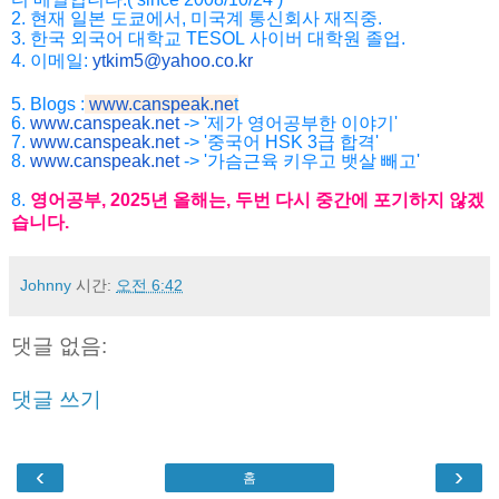
2.
현재
일본
도쿄에서
,
미국계
통신회사
재직중
.
3.
한국
외국어
대학교
TESOL
사이버
대학원
졸업
.
4. 이메일:
ytkim5@yahoo.co.kr
5. Blogs :
www.canspeak.ne
t
6.
www.canspeak.net
-> '제가 영어공부한 이야기'
7.
www.canspeak.net
-> '중국어 HSK 3급 합격'
8.
www.canspeak.net
-> '가슴근육 키우고 뱃살 빼고'
8.
영어공부
, 2025
년
올해는
,
두번
다시
중간에
포기하지
않겠
습니
다
.
Johnny
시간:
오전 6:42
댓글 없음:
댓글 쓰기
‹
›
홈