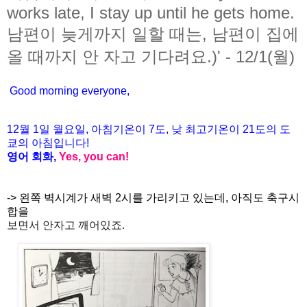
works late, I stay up until he gets home.
남편이 늦게까지 일할 때는, 남편이 집에
올 때까지 안 자고 기다려요.)' - 12/1(월)
Good morning everyone,
12월
1
일 월
요일
,
아침기온이
7도
,
낮
최고기온이
21도
의
도
쿄
의
아침입니다
!
영어
회화
,
Yes, you can!
-> 왼쪽 벽시계가 새벽 2시를 가리키고 있는데, 아직도 축구시
합을
보면서 안자고 깨어있죠.