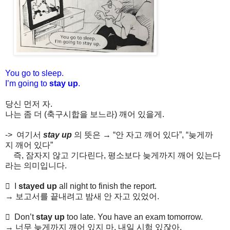
You go to sleep.
I’m going to
stay up
.
당신
먼저
자
.
나는
좀
더
(축구시합을 보느라)
깨어
있을게
.
->
여기서
stay up
의
뜻은
→ “
안
자고
깨어
있다
”, “
늦게까
지
깨어
있다
”
즉
,
잠자지
않고
기다린다
,
평소보다
늦게까지
깨어
있는다
라는
의미입니다
.
 I
stayed up
all night to finish the report.
→
보고서를
끝내려고
밤새
안
자고
있었어.
 Don’t
stay up
too late. You have an exam tomorrow.
→
너무
늦게까지
깨어
있지
마
.
내일
시험
있잖아
.