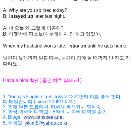
A: Why are you so tired today?
B: I
stayed up
later last night.
A:
너
오늘
왜
그렇게
피곤해
?
B:
어젯밤에
평소보다
늦게까지
안
자고
있었어
.
When my husband works late, I
stay up
until he gets home.
남편이
늦게까지
일할
때는
,
남편이
집에
올
때까지
안
자고
기
다려요
.
Have a nice day! (
좋은
하루
되세요
! )
1. 'Today's English from Tokyo' 4324
번째
아침
영어
한마
디
메일입니다
.( since 2008/10/24 )
2.
현재
일본
도쿄에서
,
미국계
통신회사
재직중
.
3.
한국
외국어
대학교
TESOL
사이버
대학원
졸업
.
4. Blogs :
www.canspeak.ne
t
5. 이메일:
ytkim5@yahoo.co.kr