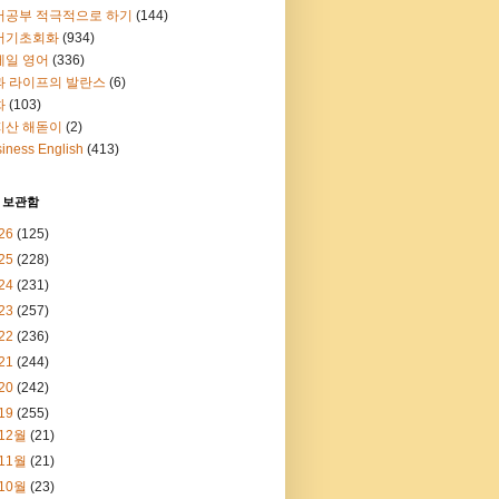
어공부 적극적으로 하기
(144)
어기초회화
(934)
메일 영어
(336)
과 라이프의 발란스
(6)
화
(103)
지산 해돋이
(2)
iness English
(413)
 보관함
26
(125)
25
(228)
24
(231)
23
(257)
22
(236)
21
(244)
20
(242)
19
(255)
12월
(21)
11월
(21)
10월
(23)