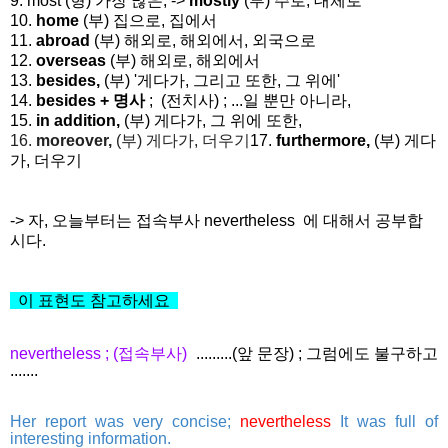
9. most (형) 가장 많은, ->
mostly
(부) 주로, 대체로
10.
home
(부) 집으로, 집에서
11.
abroad
(부) 해외로, 해외에서, 외국으로
12.
overseas
(부) 해외로, 해외에서
13.
besides,
(부) '게다가, 그리고 또한, 그 위에'
14.
besides + 명사
; (전치사) ; ...일 뿐만 아니라,
15.
in addition,
(부) 게다가, 그 위에 또한,
16.
moreover,
(부) 게다가, 더우기
17.
furthermore,
(부) 게다
가, 더우기
-> 자, 오늘부터는 접속부사 nevertheless 에 대해서 공부합
시다.
이 표현도 참고하세요
nevertheless ; (접속부사)
.........(앞 문장) ; 그럼에도 불구하고
.......
Her report was very concise;
nevertheless
It was full of
interesting information.