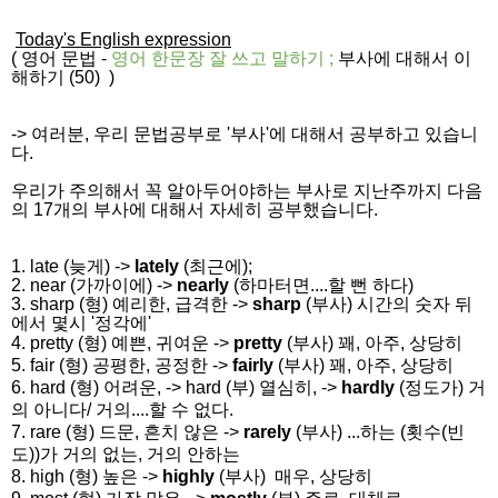
Today's English expression
(
영어 문법
-
영어 한문장 잘 쓰고
말하기
;
부사에 대해서 이
해하기 (50)
)
-> 여러분, 우리 문법공부로 '부사'에 대해서 공부하고 있습니
다.
우리가 주의해서 꼭 알아두어야
하는 부사로 지난주까지 다음
의 17개의 부사에 대해서 자세히 공부했습니다.
1. late (늦게) ->
lately
(최근에);
2. near (가까이에) ->
nearly
(하마터면....할 뻔 하다)
3. sharp (형) 예리한, 급격한 ->
sharp
(부사) 시간의 숫자 뒤
에서 몇시 '정각에'
4. pretty (형) 예쁜, 귀여운 ->
pretty
(부사) 꽤, 아주, 상당히
5. fair (형) 공평한, 공정한 ->
fairly
(부사) 꽤, 아주, 상당히
6. hard (형) 어려운, -> hard (부) 열심히, ->
hardly
(정도가) 거
의 아니다/ 거의....할 수 없다.
7. rare (형) 드문, 흔치 않은 ->
rarely
(부사) ...하는 (횟수(빈
도))가 거의 없는, 거의 안하는
8. high (형) 높은 ->
highly
(부사) 매우, 상당히