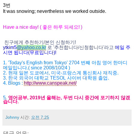
3번
It was snowing; nevertheless we worked outside.
Have a nice day! (
좋은 하루 되세요
! )
친구에게 추천하기
/
본인 신청하기
!
ytkim5
@
yahoo.co.kr
로
'
추천합니다
/
신청
합니다
'
라고
메일
주
시면
됩니다
(
무료입니다
)!
1. 'Today's English from Tokyo' 2704
번째 아침 영어 한마디
메일입니다
.( since 2008/10/24 )
2.
현재 일본 도쿄에서
,
미국
-
프랑스계 통신회사 재직중
.
3.
한국 외국어 대학교
TESOL
사이버 대학원 졸업
.
4.
Blogs :
http://www.canspeak.net/
5.
영어공부
, 2019
년 올해는
,
두번 다시 중간에 포기하지 않겠
습니다
.
Johnny
시간:
오전 7:25
댓글 없음: