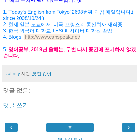
고 메일
주시면
됩니다
(
무료입니다
)!
1. 'Today's English from Tokyo' 2698
번째
아침
메일입니다
.(
since 2008/10/24 )
2.
현재
일본
도쿄에서
,
미국
-
프랑스계
통신회사
재직
중
.
3. 한국 외국어 대학교 TESOL 사이버 대학원 졸업
4. Blogs :
http://www.canspeak.net/
5
.
영어공부
, 2019
년
올해는
,
두번
다시
중간에
포기하지
않겠
습니
다
.
Johnny
시간:
오전 7:24
댓글 없음:
댓글 쓰기
‹
›
홈
웹 버전 보기